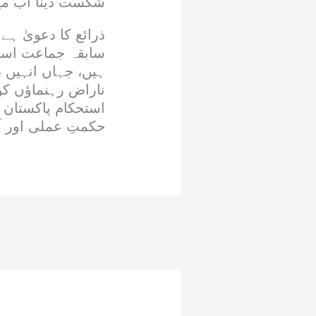
شکست دینا اب می
ذرائع کا دعویٰ ہے 
ہیں، جہاں انہیں 
ناراض رہنماؤں کو
استحکام پاکستان 
حکمتِ عملی اور آئ