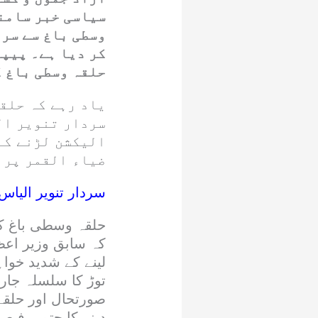
سیاسی خبر سامنے
وسطی باغ سے سرد
کر دیا ہے۔ پیپل
حلقہ وسطی باغ ک
یاد رہے کہ حلق
سردار تنویر ال
الیکشن لڑنے کے
ضیاء القمر پر 
سردار تنویر الیاس
حلقہ وسطی باغ ک
کہ سابق وزیر اعظم
لینے کے شدید خوا
توڑ کا سلسلہ جاری
صورتحال اور حلقے 
دینے کا حتمی فیصل