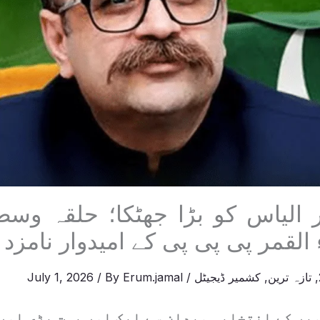
ر الیاس کو بڑا جھٹکا؛ حلقہ وس
القمر پی پی پی کے امیدوار نامزد
,
تازہ ترین
,
کشمیر ڈیجیٹل
/
Erum.jamal
/ By
July 1, 2026
یر کے انتخابی میدان سے ایک اور بہت بڑی اور