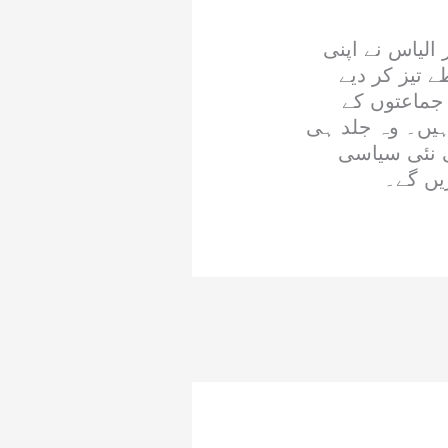
 الیاس نے اپنی
ادت سے رابطے تیز کر دیے
جماعتوں کے
ہیں۔ وہ جلد ہی
ی نئی سیاسی
یں گے۔