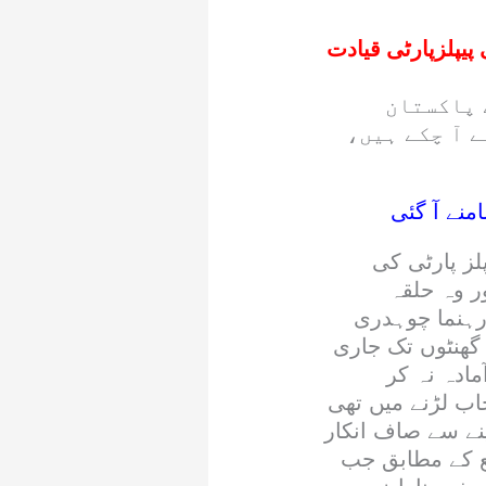
 پیپلزپارٹی قیادت
 پاکستان
 آ چکے ہیں،
منے آ گئی
لز پارٹی کی
ر وہ حلقہ
رہنما چوہدری
گھنٹوں تک جاری
ادہ نہ کر
اب لڑنے میں تھی
نے سے صاف انکار
ئع کے مطابق جب