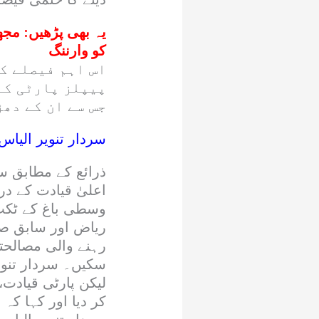
یہ بھی پڑھیں:
مجھے
کو وارننگ
اس اہم فیصلے ک
پیپلز پارٹی کے
جس سے ان کے دھڑ
سردار تنویر الیاس
ذرائع کے مطابق سا
اعلیٰ قیادت کے در
وسطی باغ کے ٹکٹ 
ریاض اور سابق ص
رہنے والی مصالحتی
سکیں۔ سردار تنوی
لیکن پارٹی قیادت
کر دیا اور کہا کہ