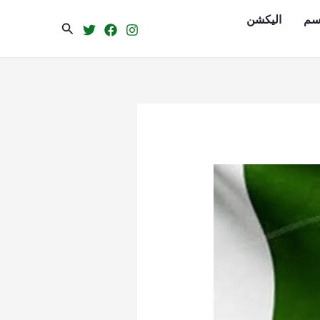
سم
الیکشن
Search