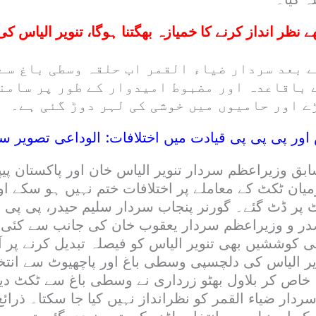
 نظر انداز کرنے کا خمیازہ بھگتنا ہوگا، تنویر الیاس کی
ے بعد سردار ضیاء القمر اب حلقہ وسطی باغ سے
 باقاعدہ اور مضبوط امیدوار کے طور پر سامنے
ے اور حامیوں میں خوشی کی لہر دوڑ گئی ہے۔
 اور پی پی پی قیادت میں اختلافات: الوداعی تصویر سا
بق وزیراعظم سردار تنویر الیاس خان اور پاکستان پیپ
میان ٹکٹ کے معاملے پر اختلافات ختم نہیں ہو سکے او
پر ڈٹ گئے۔ گورنر پنجاب سردار سلیم حیدر، پی پی 
در و وزیراعظم سردار یعقوب خان کی جانب سے کئی 
 کوششیں بھی تنویر الیاس کو فیصلہ تبدیل کرنے پر آم
ر الیاس کی دلچسپی وسطی باغ اور پاچھیوٹ سے انتخ
، خاص کر بلاول بھٹو زرداری نے وسطی باغ سے ٹکٹ دی
 سردار ضیاء القمر کو نظرانداز نہیں کیا جا سکتا۔ ذرا