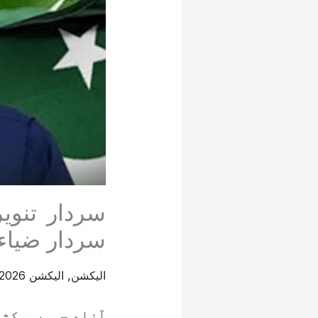
سردار تنوی
سردار ضیاء 
الیکشن
,
الیکشن 2026
آزاد جموں و کشم