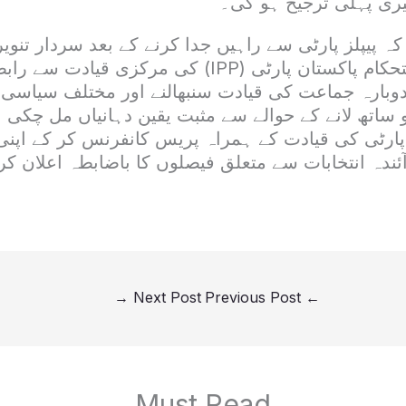
ری پہلی ترجیح ہو گی۔
کہ پیپلز پارٹی سے راہیں جدا کرنے کے بعد سردار تنویر
سابقہ جماعت استحکام پاکستان پارٹی (IPP) کی مرکزی قی
دوبارہ جماعت کی قیادت سنبھالنے اور مختلف سیاسی 
 ساتھ لانے کے حوالے سے مثبت یقین دہانیاں مل چکی 
پارٹی کی قیادت کے ہمراہ پریس کانفرنس کر کے اپن
ندہ انتخابات سے متعلق فیصلوں کا باضابطہ اعلان کر
→
Next Post
Previous Post
←
Must Read