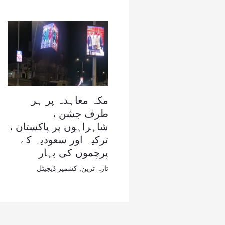
مکہ معاہدہ پر ہر
طرف جشن ،
شاہراہوں پر پاکستان ،
ترکیہ اور سعودیہ کے
پرچموں کی بہار
تازہ ترین
,
کشمیر ڈیجیٹل