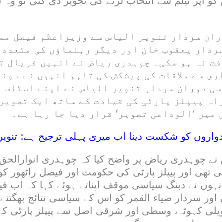
 کو اپر نیلم سے انتخاب لڑنے کی تجویز دی گئی تو و
ران سردار تنویر الیاس سے وزیراعظم فیصل مم
ردار یعقوب خان اور دیگر رہنماؤں کی متعدد م
فت نہ ہو سکی۔ چوہدری ریاض نے انہیں فریال ت
ری سے ملاقات کی پیشکش کی تاہم انہوں نے دونو
سی دوران سردار تنویر الیاس نے اپنے اسٹاف 
اہ پیپلز پارٹی کی قیادت کے ساتھ ایک تصویر
میں ‘الوداعی تصویر’ قرار دیا جا رہا ہے۔
یدواروں کو شکست دینا اب میری پہلی ترجیح ہے: تنویر
س نے چوہدری ریاض پر واضح کیا کہ چوہدری انوارالح
ی تھی اور پیپلز پارٹی کی حکومت اور فیصل راٹھور ک
 انہوں نے دبنگ سیاسی موقف اپناتے ہوئے کہا کہ اب فی
اور سردار ضیاء القمر کو اس کے سیاسی نتائج بھگتنے
حویلی کہوٹہ، وسطی اور شرقی اصل سے پیپلز پارٹی کے