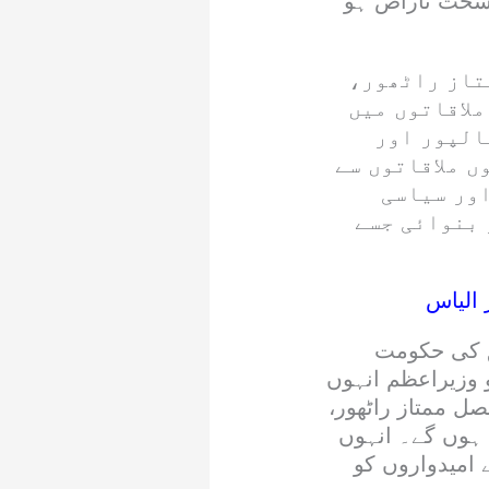
ہ سخت ناراض ہو
تاز راٹھور،
لاقاتوں میں
الپور اور
ں ملاقاتوں سے
اور سیاسی
 بنوائی جسے
 الیاس
ق کی حکومت
و وزیراعظم انہوں
صل ممتاز راٹھور،
 ہوں گے۔ انہوں
 امیدواروں کو