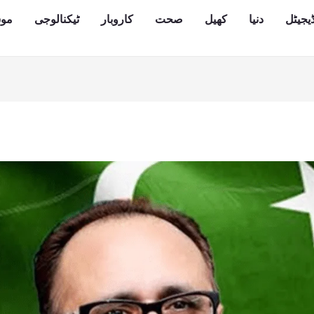
یجیٹل
دنیا
کھیل
صحت
کاروبار
ٹیکنالوجی
مو