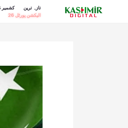
Ski
تازہ ترین
کشمیر ڈ
t
الیکشن پورٹل 26
conten