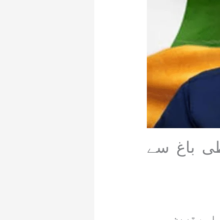
طی باغ سے
 اہم ترین