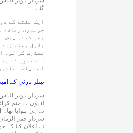
سردار تنویر الیاس
گئے۔
ایک ہفتے کے دو
چوہدری ریاض، س
بھی کوئی پیش ر
بلاول بھٹو زردا
معذرت کر لی۔ ا
ساتھیوں کے ہمر
اب سیاسی حلقوں 
پیپلز پارٹی کے ام
سردار تنویر الیا
انہوں نے ختم کرائ
نے ہی بنوایا تھا۔
سردار قمر الزمان 
نے اعلان کیا کہ 