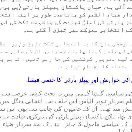
 آئی ہے، جہاں پاکستان پیپلز پارٹی (پی پی پ
ار ضیاء القمر کو باقاعدہ طور پر اپنا انتخا
ز پارٹی کی اعلیٰ قیادت کی جانب سے ٹکٹ کی اس 
ے انتخابی معرکے میں تیزی آ گئی ہے۔
ہ وسطی باغ کا یہ انتخابی ٹکٹ سابق وزیر اعظ
یاس حاصل کرنا چاہتے تھے اور ان کی جانب سے 
 لیے بھرپور کوششیں کی جا رہی تھیں، تاہم پا
اعتماد کا اظہار کیا ہے۔
 کی خواہش اور پیپلز پارٹی کا حتمی فیصلہ
ی سیاسی گہما گہمی میں یہ بحث کافی عرصے سے زبا
 سردار تنویر الیاس اس حلقے سے انتخابی دنگل میں ا
ہش مند تھے۔ ان کے حامیوں کی جانب سے بھی اس سل
 تھا، لیکن پاکستان پیپلز پارٹی کی مرکزی قیادت نے 
کے سیاسی ماحول کا جائزہ لینے کے بعد سردار ضیاء ا
ہ کیا۔