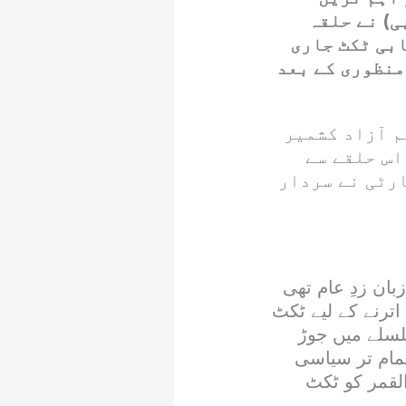
ی) نے حلقہ
بی ٹکٹ جاری
منظوری کے بعد
م آزاد کشمیر
اس حلقے سے
رٹی نے سردار
ن زدِ عام تھی
ترنے کے لیے ٹکٹ
سلے میں جوڑ
تمام تر سیاسی
لقمر کو ٹکٹ