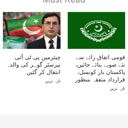
قومی اتفاق رائے سے
چیئرمین پی ٹی آئی
نئے صوبے بنائے جائیں،
بیرسٹر گوہر کی والدہ
پاکستان بار کونسل،
انتقال کر گئیں
قرارداد متفقہ منظور
تازہ ترین
تازہ ترین