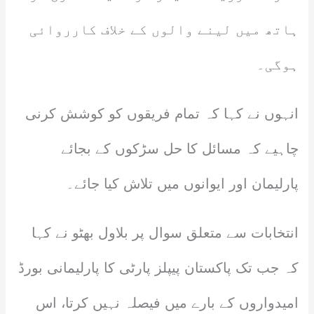
ہاتھ میں لینے والوں کے خلاف کارروائی
ہوگی۔
انہوں نے کہا کہ تمام فریقوں کو کوشش کرنی
چاہیے کہ مسائل کا حل سڑکوں کے بجائے
پارلیمان اور ایوانوں میں تلاش کیا جائے۔
انتخابات سے متعلق سوال پر بلاول بھٹو نے کہا
کہ جب تک پاکستان پیپلز پارٹی کا پارلیمانی بورڈ
امیدواروں کے بارے میں فیصلہ نہیں کرتا، اس