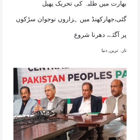
بھارت میں طلبہ کی تحریک پھیل
گئی،جھارکھنڈ میں ہزاروں نوجوان سڑکوں
پر آگئے، دھرنا شروع
تازہ ترین
,
دنیا