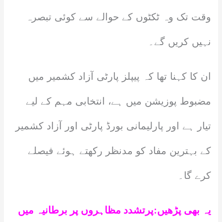
وقت تک وہ ٹکٹوں کے حوالے سے کوئی تبصرہ
نہیں کریں گے۔
ان کا کہنا تھا کہ پیپلز پارٹی آزاد کشمیر میں
مضبوط پوزیشن میں ہے، انتخابی مہم کے لیے
تیار ہے اور پارلیمانی بورڈ پارٹی اور آزاد کشمیر
کے بہترین مفاد کو مدنظر رکھتے ہوئے فیصلے
کرے گا۔
یہ بھی پڑھیں:
پرتشدد مظاہروں پر برطانیہ میں