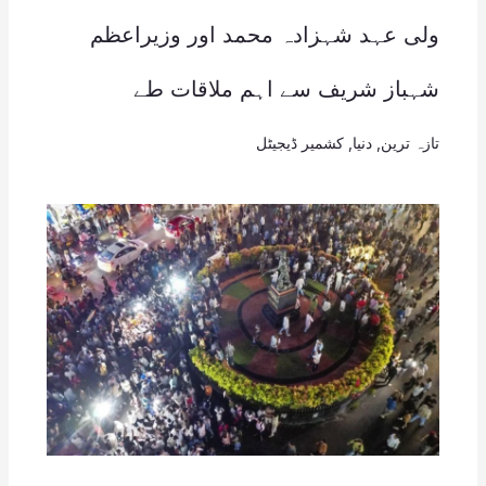
ولی عہد شہزادہ محمد اور وزیراعظم
شہباز شریف سے اہم ملاقات طے
تازہ ترین
,
دنیا
,
کشمیر ڈیجیٹل