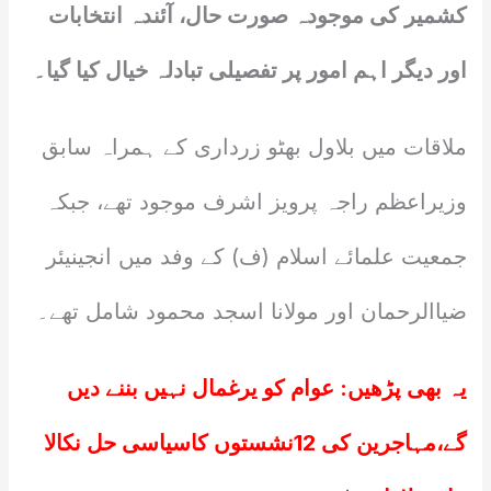
کشمیر کی موجودہ صورت حال، آئندہ انتخابات
اور دیگر اہم امور پر تفصیلی تبادلہ خیال کیا گیا۔
ملاقات میں بلاول بھٹو زرداری کے ہمراہ سابق
وزیراعظم راجہ پرویز اشرف موجود تھے، جبکہ
جمعیت علمائے اسلام (ف) کے وفد میں انجینیئر
ضیاالرحمان اور مولانا اسجد محمود شامل تھے۔
یہ بھی پڑھیں:
عوام کو یرغمال نہیں بننے دیں
گے،مہاجرین کی 12نشستوں کاسیاسی حل نکالا