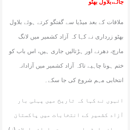
جائے،بلاول بھٹو
ملاقات کے بعد میڈیا سے گفتگو کرتے ہوئے بلاول
بھٹو زرداری نے کہا کہ آزاد کشمیر میں لانگ
مارچ، دھرنے اور ہڑتالیں جاری ہیں، اس باب کو
ختم ہونا چاہیے تاکہ آزاد کشمیر میں آزادانہ
انتخابی مہم شروع کی جا سکے۔
انہوں نے کہا کہ تاریخ میں پہلی بار
آزاد کشمیر کے انتخابات میں پاکستان
پیپلز پارٹی اور جمعیت علمائے اسلام (ف)