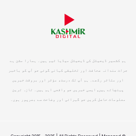
ہم کشمیر ڈیجیٹل کی ڈیجیٹل میڈیا ٹیم ہیں۔ ہمارا مشن ہے
جرات مندانہ صحافت اور تخلیقی کہانی گوئی جو آپ کو باخبر
اور متاثر رکھے۔ ہم آپ تک درست، مؤثر اور بروقت خبریں
پہنچاتے ہیں, ایسی خبریں جو واقعی اہم ہیں۔ تازہ ترین
معلومات حاصل کریں جو گہرائی اور وضاحت سے بھرپور ہوں۔