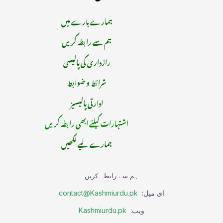
ہمارے بارے میں
ہم سے رابطہ کریں
رازداری کی پالیسی
شرائط و ضوابط
ادارتی پالیسیز
اشتہارات کیلئے ابھی رابطہ کریں
ہمارے لیے لکھیں
ہم سے رابطہ کریں
ای میل:
contact@Kashmiurdu.pk
ویب:
Kashmiurdu.pk