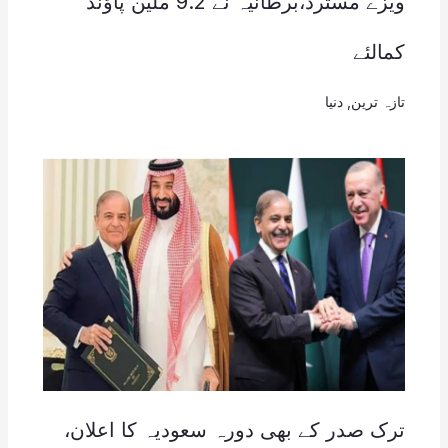
ویزے مسترد،برطانیہ نے 9.2 ملین پاؤنڈ
کمالئے
تازہ ترین
,
دنیا
ترک صدر کے بھی دورہ سعودیہ کا اعلان،