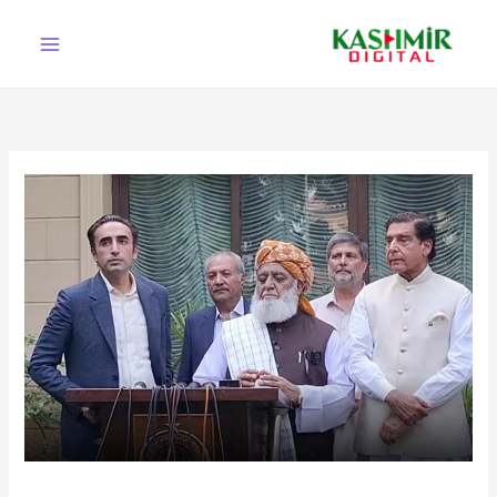
Ski
t
conten