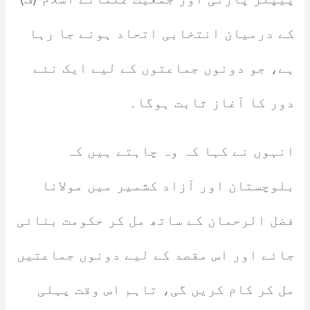
کے درمیان انتخابی اتحاد ہونے جا رہا
ہے، جو دونوں جماعتوں کے لیے ایک نئے
دور کا آغاز ثابت ہوگا۔
انہوں نے کہا کہ وہ چاہتے ہیں کہ
بلوچستان اور آزاد کشمیر میں مولانا
فضل الرحمان کے ساتھ مل کر حکومت بنائی
جائے اور اس مقصد کے لیے دونوں جماعتیں
مل کر کام کریں گی، تاہم اس وقت پہلی