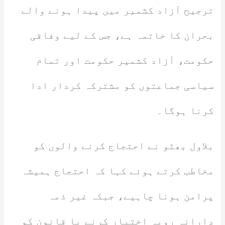
ترجیح آزاد کشمیر میں پیدا ہونے والے
بحران کا خاتمہ ہے، جس کے لیے وفاقی
حکومت، آزاد کشمیر حکومت اور تمام
سیاسی جماعتوں کو مشترکہ کردار ادا
کرنا ہوگا۔
بلاول بھٹو نے احتجاج کرنے والوں کو
مخاطب کرتے ہوئے کہا کہ احتجاج ہمیشہ
پرامن ہونا چاہیے، جبکہ غیر ذمہ
دارانہ رویہ اختیار کرنے یا قانون کو