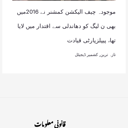
موجودہ چیف الیکشن کمشنر نے 2016میں
بھی ن لیگ کو دھاندلی سے اقتدار میں لایا
تھا، پیپلزپارٹی قیادت
تازہ ترین
,
کشمیر ڈیجیٹل
قانونی معلومات