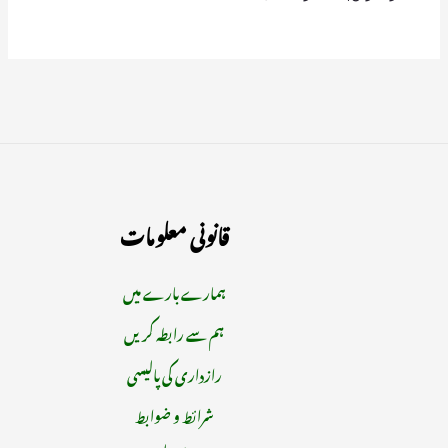
قانونی معلومات
ہمارے بارے میں
ہم سے رابطہ کریں
رازداری کی پالیسی
شرائط و ضوابط