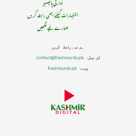
ادارتی پالیسیز
اشتہارات کیلئے ابھی رابطہ کریں
ہمارے لیے لکھیں
ہم سے رابطہ کریں
ای میل:
contact@Kashmiurdu.pk
ویب:
Kashmiurdu.pk