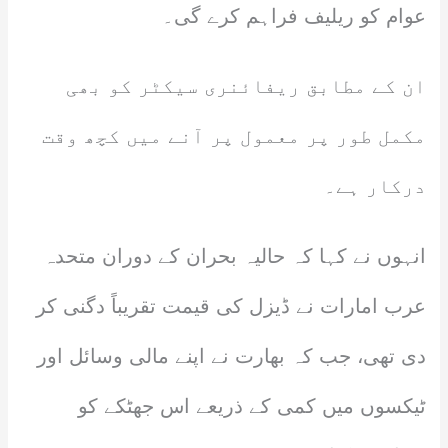
عوام کو ریلیف فراہم کرے گی۔
ان کے مطابق ریفائنری سیکٹر کو بھی
مکمل طور پر معمول پر آنے میں کچھ وقت
درکار ہے۔
انہوں نے کہا کہ حالیہ بحران کے دوران متحدہ
عرب امارات نے ڈیزل کی قیمت تقریباً دگنی کر
دی تھی، جب کہ بھارت نے اپنے مالی وسائل اور
ٹیکسوں میں کمی کے ذریعے اس جھٹکے کو