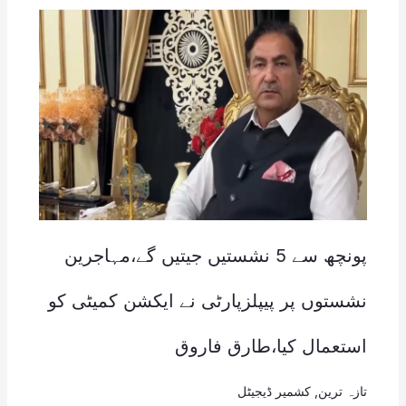
پونچھ سے 5 نشستیں جیتیں گے،مہاجرین
نشستوں پر پیپلزپارٹی نے ایکشن کمیٹی کو
استعمال کیا،طارق فاروق
تازہ ترین
,
کشمیر ڈیجیٹل