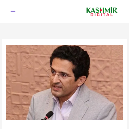
Ski
t
conten