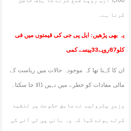
1,700 ارب روپے جمع کرنے کا ہدف حاصل
کرنا ہے۔
یہ بھی پڑھیں:
ایل پی جی کی قیمتوں میں فی
کلو67روپے33پیسے کمی
ان کا کہنا تھا کہ موجودہ حالات میں ریاست کے
مالی مفادات کو خطرے میں نہیں ڈالا جا سکتا۔
وزیرِ پٹرولیم نے سابق حکومت پر تنقید
کرتے ہوئے کہا کہ وہ بانی پی ٹی آئی کی