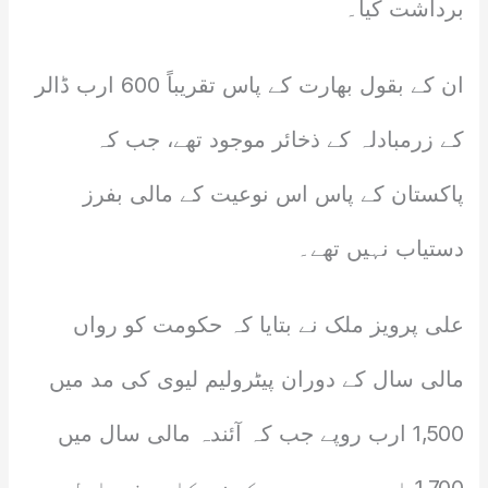
برداشت کیا۔
ان کے بقول بھارت کے پاس تقریباً 600 ارب ڈالر
کے زرمبادلہ کے ذخائر موجود تھے، جب کہ
پاکستان کے پاس اس نوعیت کے مالی بفرز
دستیاب نہیں تھے۔
علی پرویز ملک نے بتایا کہ حکومت کو رواں
مالی سال کے دوران پیٹرولیم لیوی کی مد میں
1,500 ارب روپے جب کہ آئندہ مالی سال میں