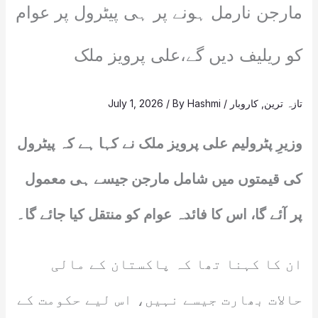
مارجن نارمل ہونے پر ہی پیٹرول پر عوام
کو ریلیف دیں گے،علی پرویز ملک
تازہ ترین
,
کاروبار
/
Hashmi
/ By
July 1, 2026
وزیرِ پٹرولیم علی پرویز ملک نے کہا ہے کہ پیٹرول
کی قیمتوں میں شامل مارجن جیسے ہی معمول
پر آئے گا، اس کا فائدہ عوام کو منتقل کیا جائے گا۔
ان کا کہنا تھا کہ پاکستان کے مالی
حالات بھارت جیسے نہیں، اس لیے حکومت کے