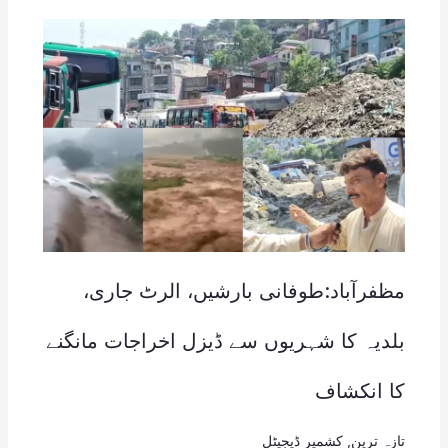
مظفرآباد:طوفانی بارشیں، الرٹ جاری،
بلدیہ کا شہریوں سے ڈیزل اخراجات مانگنے
کا انکشاف
تازہ ترین
,
کشمیر ڈیجیٹل