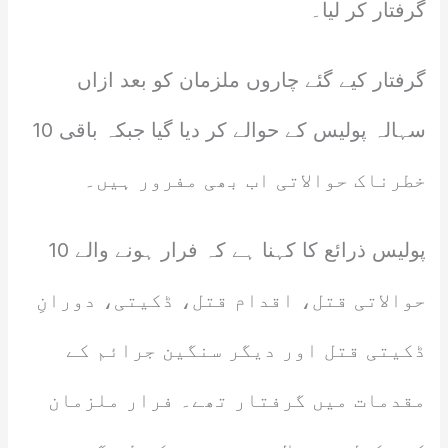
گرفتار کر لیا۔
گرفتار کیے گئے چاروں ملزمان کو بعد ازاں
سہالہ پولیس کے حوالے کر دیا گیا جبکہ باقی 10
خطرناک حوالاتی اب بھی مفرور ہیں۔
پولیس ذرائع کا کہنا ہے کہ فرار ہونے والے 10
حوالاتی قتل، اقدام قتل، ڈکیتی، دورانِ
ڈکیتی قتل اور دیگر سنگین جرائم کے
مقدمات میں گرفتار تھے۔ فرار ملزمان