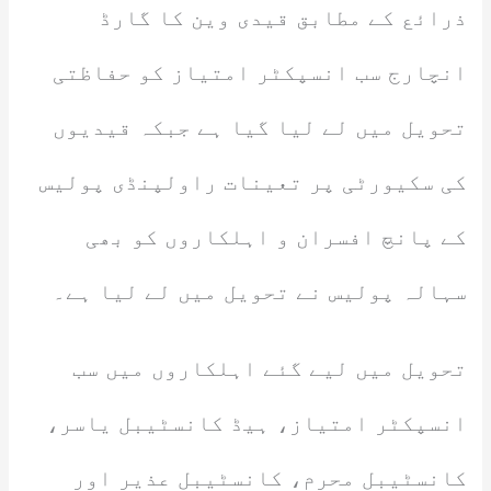
ذرائع کے مطابق قیدی وین کا گارڈ
انچارج سب انسپکٹر امتیاز کو حفاظتی
تحویل میں لے لیا گیا ہے جبکہ قیدیوں
کی سکیورٹی پر تعینات راولپنڈی پولیس
کے پانچ افسران و اہلکاروں کو بھی
سہالہ پولیس نے تحویل میں لے لیا ہے۔
تحویل میں لیے گئے اہلکاروں میں سب
انسپکٹر امتیاز، ہیڈ کانسٹیبل یاسر،
کانسٹیبل محرم، کانسٹیبل عذیر اور