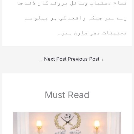
تمام دستیاب وسائل بروئے کار لائے جا
رہے ہیں جبکہ واقعے کی ہر پہلو سے
تحقیقات بھی جاری ہیں۔
→
Next Post
Previous Post
←
Must Read