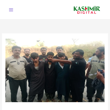
Ski
t
conten