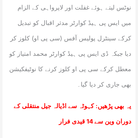
نوٹس لیتے ہوئے غفلت اور لاپرواہی کے الزام
میں ایس پی ہیڈ کوارٹر مدثر اقبال کو تبدیل
کرکے سینٹرل پولیس آفس (سی پی او) کلوز کر
دیا جبکہ ڈی ایس پی ہیڈ کوارٹر محمد امتیاز کو
معطل کرکے سی پی او کلوز کرنے کا نوٹیفکیشن
بھی جاری کر دیا گیا۔
یہ بھی پڑھیں:
کہوٹہ سے اڈیالہ جیل منتقلی کے
دوران وین سے 14 قیدی فرار