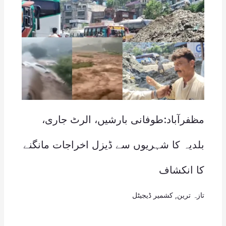
مظفرآباد:طوفانی بارشیں، الرٹ جاری،
بلدیہ کا شہریوں سے ڈیزل اخراجات مانگنے
کا انکشاف
تازہ ترین
,
کشمیر ڈیجیٹل