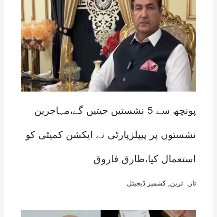
پونچھ سے 5 نشستیں جیتیں گے،مہاجرین
نشستوں پر پیپلزپارٹی نے ایکشن کمیٹی کو
استعمال کیا،طارق فاروق
تازہ ترین
,
کشمیر ڈیجیٹل