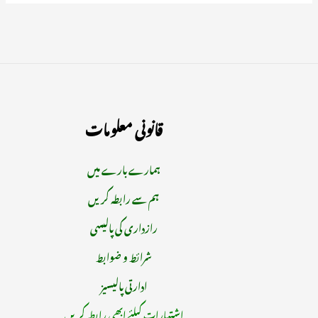
قانونی معلومات
ہمارے بارے میں
ہم سے رابطہ کریں
رازداری کی پالیسی
شرائط و ضوابط
ادارتی پالیسیز
اشتہارات کیلئے ابھی رابطہ کریں