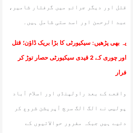
قتل اور دیگر جرائم میں گرفتار شامیر،
عبد الرحمن اور اسد ستی شامل ہیں۔
یہ بھی پڑھیں:
سیکیورٹی کا بڑا بریک ڈاؤن؛ قتل
اور چوری کے 2 قیدی سیکیورٹی حصار توڑ کر
فرار
واقعے کے بعد راولپنڈی اور اسلام آباد
پولیس نے الگ الگ سرچ آپریشن شروع کر
دئیے ہیں جبکہ مفرور حوالاتیوں کے