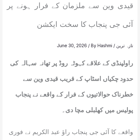
قیدی وین سے ملزمان کے فرار ہونے پر
آئی جی پنجاب کا سخت ایکشن
تازہ ترین
/
Hashmi
/ By
June 30, 2026
راولپنڈی کے علاقے کہوٹہ روڈ پر تھانہ سہالہ کی
حدود چکیاں اسٹاپ کے قریب قیدی وین سے
خطرناک حوالاتیوں کے فرار کے واقعے نے پنجاب
پولیس میں کھلبلی مچا دی۔
واقعے کا آئی جی پنجاب راؤ عبد الکریم نے فوری