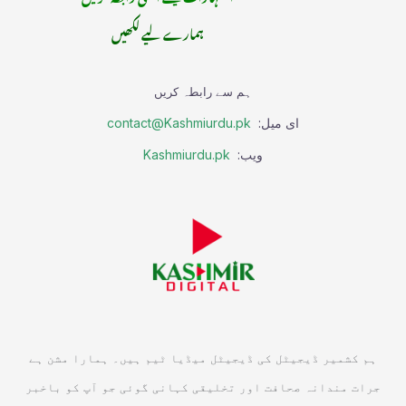
ہمارے لیے لکھیں
ہم سے رابطہ کریں
ای میل:
contact@Kashmiurdu.pk
ویب:
Kashmiurdu.pk
ہم کشمیر ڈیجیٹل کی ڈیجیٹل میڈیا ٹیم ہیں۔ ہمارا مشن ہے
جرات مندانہ صحافت اور تخلیقی کہانی گوئی جو آپ کو باخبر