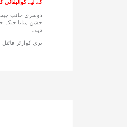
کے لیے کوالیفائی کر
دوسری جانب جیت ک
جشن منایا جبکہ ج
دیے۔
پری کوارٹر فائنل 