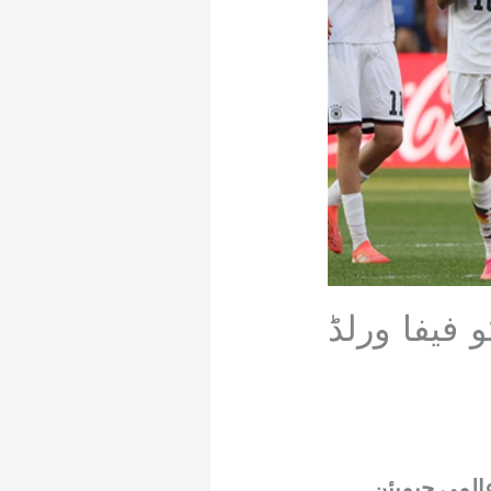
 کو فیفا ورلڈ
اک آؤٹ میچ میں پیراگوئے نے 4 بار کی عالمی چیمپئن