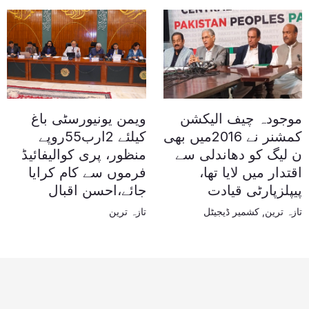
موجودہ چیف الیکشن
ویمن یونیورسٹی باغ
کمشنر نے 2016میں بھی
کیلئے 2ارب55روپے
ن لیگ کو دھاندلی سے
منظور، پری کوالیفائیڈ
اقتدار میں لایا تھا،
فرموں سے کام کرایا
پیپلزپارٹی قیادت
جائے،احسن اقبال
تازہ ترین
,
کشمیر ڈیجیٹل
تازہ ترین