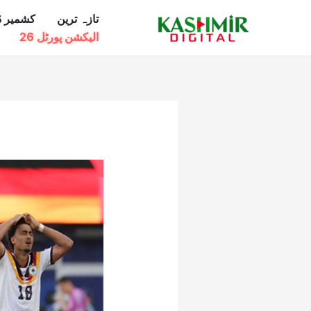
Ski
تازہ ترین
کشمیر ڈ
t
الیکشن پورٹل 26
conten