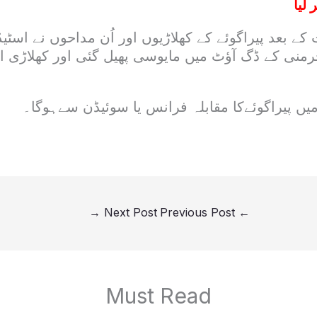
 لیا
ے بعد پیراگوئے کے کھلاڑیوں اور اُن مداحوں نے اسٹ
رمنی کے ڈگ آؤٹ میں مایوسی پھیل گئی اور کھلاڑی 
میں پیراگوئےکا مقابلہ فرانس یا سوئیڈن سےہوگا۔
→
Next Post
Previous Post
←
Must Read