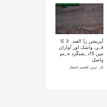
آپریشن ردّ الفتنہ 3 کا
قہر، واشک اور آواران
میں 15دہشتگرد جہنم
واصل
تازہ ترین
,
کشمیر ڈیجیٹل