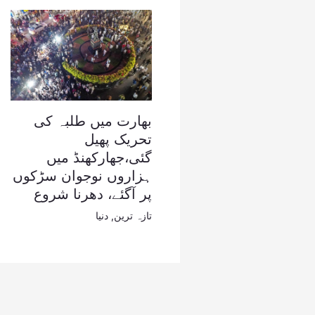
بھارت میں طلبہ کی
تحریک پھیل
گئی،جھارکھنڈ میں
ہزاروں نوجوان سڑکوں
پر آگئے، دھرنا شروع
تازہ ترین
,
دنیا