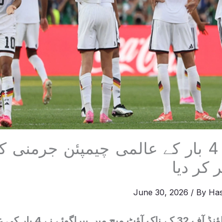
پیراگوئے نے 4 بار کے عالمی چیمپئن جرمنی
کر دیا
June 30, 2026
/ By
Ha
فیفا ورلڈکپ کے راؤنڈ آف 32 کے ن