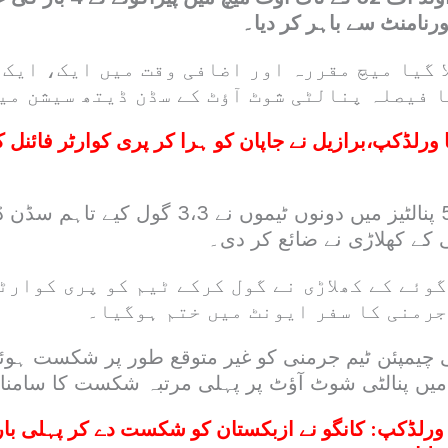
رنامنٹ سے باہر کر دیا۔
 گیا میچ مقررہ اور اضافی وقت میں ایک، ایک 
 فیصلہ پنالٹی شوٹ آؤٹ کے سڈن ڈیتھ سیشن می
 ورلڈکپ،برازیل نے جاپان کو ہرا کر پری کوارٹر فائنل کی
شوٹ آؤٹ کی 5،5 پنالٹیز میں دونوں ٹیموں نے ،3
 کے کھلاڑی نے ضائع کر دی۔
وئے کے کھلاڑی نے گول کرکے ٹیم کو پری کوارٹ
جرمنی کا سفر ایونٹ میں ختم ہوگیا۔
ی چیمپئن ٹیم جرمنی کو غیر متوقع طور پر شکست ہو
یں پنالٹی شوٹ آؤٹ پر پہلی مرتبہ شکست کا سامنا ک
 ورلڈکپ: کانگو نے ازبکستان کو شکست دے کر پہلی بار