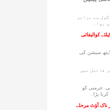
گول سے برابر
ں ہوا۔
لئے کوالیفائی
3 گول کیے تاہم سڈن ڈیتھ سیشن کی
ر فائنل میں
ئی۔جرمنی کو
رنا پڑا۔
 ناک آؤٹ مرحلے