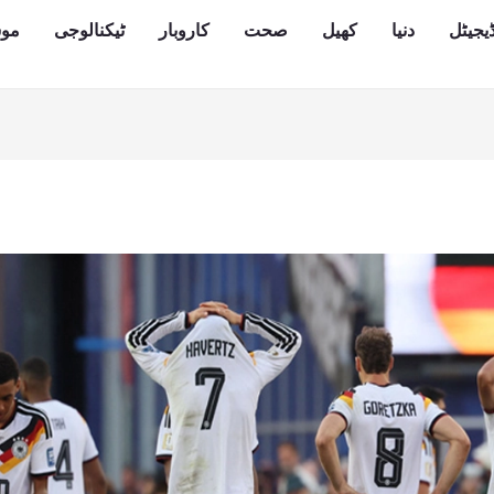
یجیٹل
دنیا
کھیل
صحت
کاروبار
ٹیکنالوجی
مو