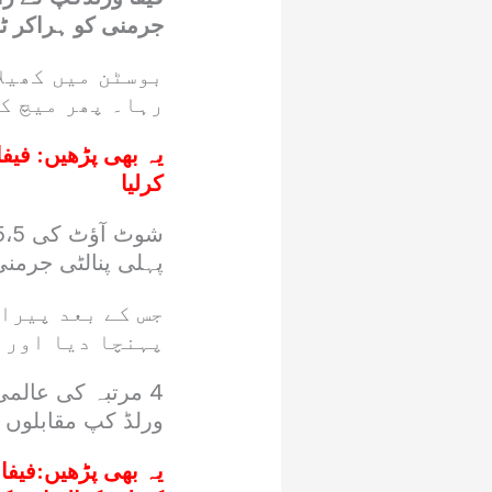
جرمنی کو ہراکر ٹو
بوسٹن میں کھیلا
رہا۔ پھر میچ کا
یہ بھی پڑھیں:
فیفا
کرلیا
پہلی پنالٹی جرمنی
جس کے بعد پیراگ
پہنچا دیا اور 
4 مرتبہ کی عالم
ورلڈ کپ مقابلوں م
یہ بھی پڑھیں:
فیفا