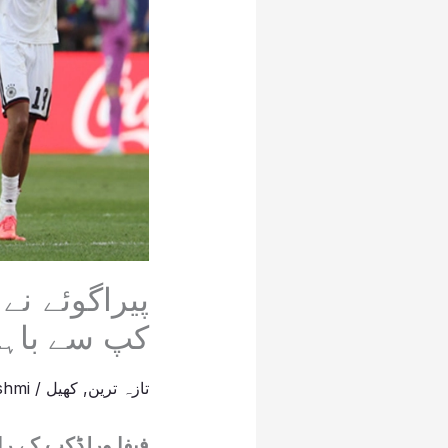
کپ سے باہر 
تازہ ترین
,
کھیل
/
shmi