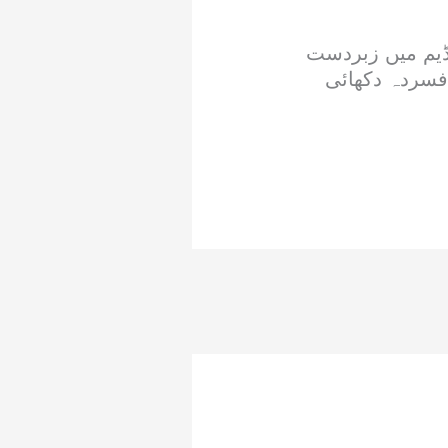
یڈیم میں زبردست
افسردہ دکھائی