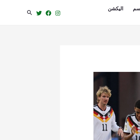
سم
الیکشن
Search