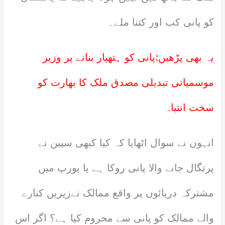
کو پانی کب اور کتنا ملے۔
یہ بھی پڑھیں:
پانی کو ہتھیار بنانے پر وزیر
موسمیاتی تبدیلی مصدق ملک کا بھارت کو
سخت انتباہ
انہوں نے سوال اٹھایا کہ کیا کبھی سپین نے
پرتگال جانے والا پانی روکا ہے یا یورپ میں
مشترکہ دریائوں پر واقع ممالک نےزیریں کنارے
والے ممالک کو پانی سے محروم کیا ہے؟ اگر اس