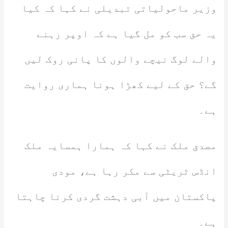
وزیر ماحولیاتی تبدیلی نے کہا کہ کیا
یہ حق سب کو مل گیا ہے کہ اوپر رہنے
والے لوگ نیچے والوں کا پانی روک لیں
گے؟ حق کے لیے کھڑا ہونا ہماری روایت
ہے۔
مصدق ملک نے کہا کہ ہمارا ہمسایہ ملک
انڈس ٹریٹی سے مکر رہا ہے، مودی
پاکستان میں آبی دہشت گردی کرنا چاہتا
ہے۔