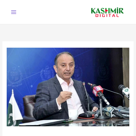
Ski
t
conten