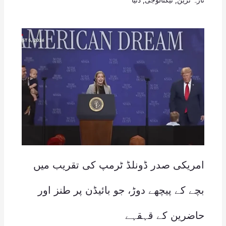
امریکی صدر ڈونلڈ ٹرمپ کی تقریب میں
بچے کے پیچھے دوڑ، جو بائیڈن پر طنز اور
حاضرین کے قہقہے