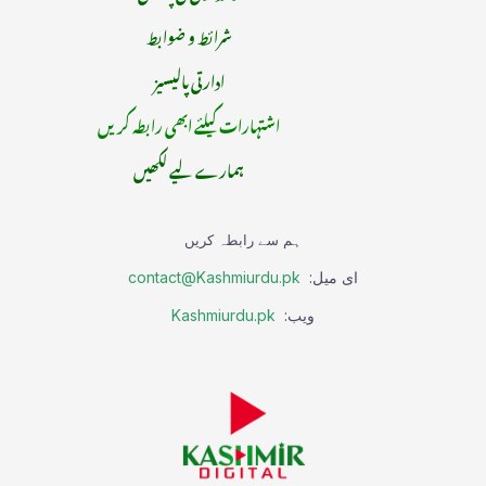
شرائط و ضوابط
ادارتی پالیسیز
اشتہارات کیلئے ابھی رابطہ کریں
ہمارے لیے لکھیں
ہم سے رابطہ کریں
ای میل:
contact@Kashmiurdu.pk
ویب:
Kashmiurdu.pk