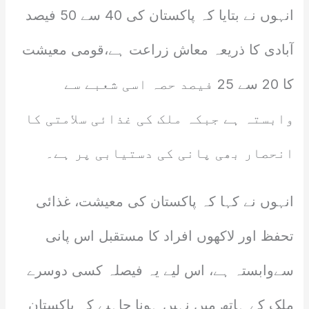
انہوں نے بتایا کہ پاکستان کی 40 سے 50 فیصد
آبادی کا ذریعہ معاش زراعت ہے،قومی معیشت
کا 20 سے 25 فیصد حصہ اسی شعبے سے
وابستہ ہے جبکہ ملک کی غذائی سلامتی کا
انحصار بھی پانی کی دستیابی پر ہے۔
انہوں نے کہا کہ پاکستان کی معیشت، غذائی
تحفظ اور لاکھوں افراد کا مستقبل اس پانی
سےوابستہ ہے، اس لیے یہ فیصلہ کسی دوسرے
ملک کے ہاتھ میں نہیں ہونا چاہیے کہ پاکستان