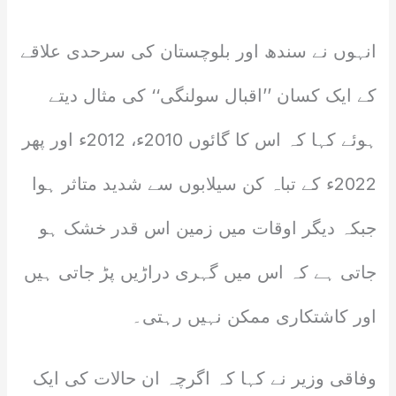
انہوں نے سندھ اور بلوچستان کی سرحدی علاقے
کے ایک کسان ’’اقبال سولنگی‘‘ کی مثال دیتے
ہوئے کہا کہ اس کا گائوں 2010ء، 2012ء اور پھر
2022ء کے تباہ کن سیلابوں سے شدید متاثر ہوا
جبکہ دیگر اوقات میں زمین اس قدر خشک ہو
جاتی ہے کہ اس میں گہری دراڑیں پڑ جاتی ہیں
اور کاشتکاری ممکن نہیں رہتی۔
وفاقی وزیر نے کہا کہ اگرچہ ان حالات کی ایک