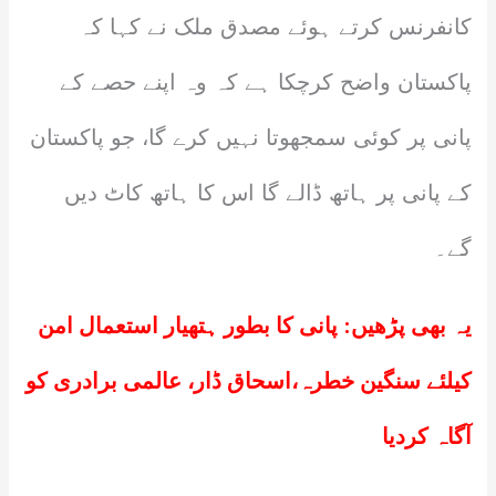
کانفرنس کرتے ہوئے مصدق ملک نے کہا کہ
پاکستان واضح کرچکا ہے کہ وہ اپنے حصے کے
پانی پر کوئی سمجھوتا نہیں کرے گا، جو پاکستان
کے پانی پر ہاتھ ڈالے گا اس کا ہاتھ کاٹ دیں
گے۔
یہ بھی پڑھیں:
پانی کا بطور ہتھیار استعمال امن
کیلئے سنگین خطرہ،اسحاق ڈار، عالمی برادری کو
آگاہ کردیا