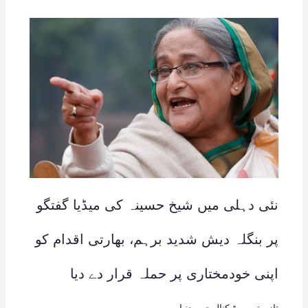
نئی دہلی میں شیخ حسینہ کی میڈیا گفتگو
پر بنگلہ دیش شدید برہم، بھارتی اقدام کو
اپنی خودمختاری پر حملہ قرار دے دیا
تازہ ترین
,
ٹیکنالوجی
,
دنیا