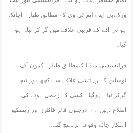
تمام مسافر ہلاک ہو گئے۔ فرانسیسی نیوز نیٹ
ورک،بی ایف ایم ٹی وی کے مطابق طیارہ اچانک
ہوائی اڈے کے قریبی علاقے میں گر کر تباہ ہو
گیا۔
فرانسیسی میڈیا کیمطابق طیارہ کمون آف
ٹومبلین کے رہائشی علاقے سے کچھ دور نیچے
گرکر تباہ ہوگیا۔ کسی کے زخمی ہونے کی
اطلاع نہیں ہے۔درجنوں فائر فائٹرز اور ریسکیو
اہلکار جائے وقوعہ پرپہنچ گئے۔