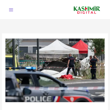
Ski
t
conten