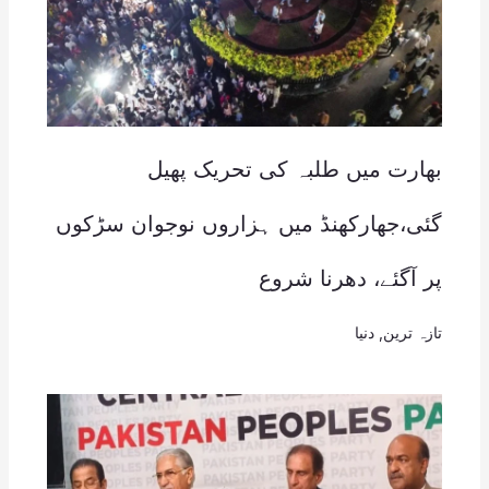
بھارت میں طلبہ کی تحریک پھیل
گئی،جھارکھنڈ میں ہزاروں نوجوان سڑکوں
پر آگئے، دھرنا شروع
تازہ ترین
,
دنیا