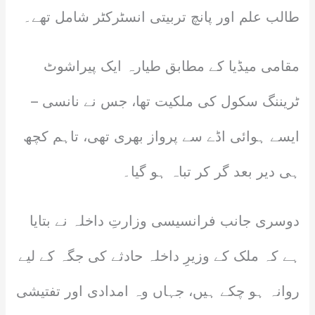
طالب علم اور پانچ تربیتی انسٹرکٹر شامل تھے۔
مقامی میڈیا کے مطابق طیارہ ایک پیراشوٹ
ٹریننگ سکول کی ملکیت تھا، جس نے نانسی –
ایسے ہوائی اڈے سے پرواز بھری تھی، تاہم کچھ
ہی دیر بعد گر کر تباہ ہو گیا۔
دوسری جانب فرانسیسی وزارتِ داخلہ نے بتایا
ہے کہ ملک کے وزیرِ داخلہ حادثے کی جگہ کے لیے
روانہ ہو چکے ہیں، جہاں وہ امدادی اور تفتیشی