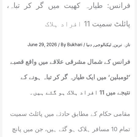
فرانس: طیارہ کھیت میں گر کر تباہ،
پائلٹ سمیت 11 افراد ہلاک
تازہ ترین
,
ٹیکنالوجی
,
دنیا
/
Bukhari
/ By
June 29, 2026
فرانس کے شمال مشرقی علاقے میں واقع قصبے
’ٹومبلین‘ میں ایک طیارہ گر کر تباہ ہونے کے
نتیجے میں 11 افراد ہلاک ہو گئے ہیں۔
مقامی حکام کے مطابق حادثے میں پائلٹ سمیت
تمام 10 مسافر ہلاک ہو گئے ہیں، جن میں پانچ