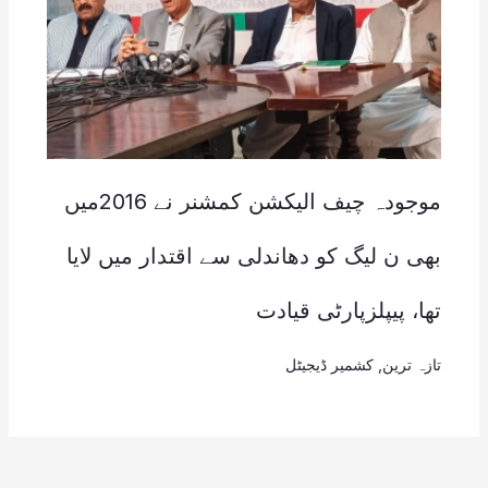
موجودہ چیف الیکشن کمشنر نے 2016میں
بھی ن لیگ کو دھاندلی سے اقتدار میں لایا
تھا، پیپلزپارٹی قیادت
تازہ ترین
,
کشمیر ڈیجیٹل