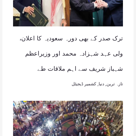
ترک صدر کے بھی دورہ سعودیہ کا اعلان،
ولی عہد شہزادہ محمد اور وزیراعظم
شہباز شریف سے اہم ملاقات طے
تازہ ترین
,
دنیا
,
کشمیر ڈیجیٹل