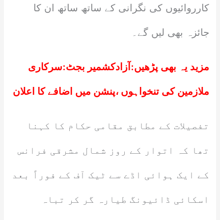
کارروائیوں کی نگرانی کے ساتھ ساتھ ان کا
جائزہ بھی لیں گے۔
مزید یہ بھی پڑھیں:
آزادکشمیر بجٹ:سرکاری
ملازمین کی تنخواہوں ،پنشن میں اضافے کا اعلان
تفصیلات کے مطابق مقامی حکام کا کہنا
تھا کہ اتوار کے روز شمال مشرقی فرانس
کے ایک ہوائی اڈے سے ٹیک آف کے فوراً بعد
اسکائی ڈائیونگ طیارہ گر کر تباہ