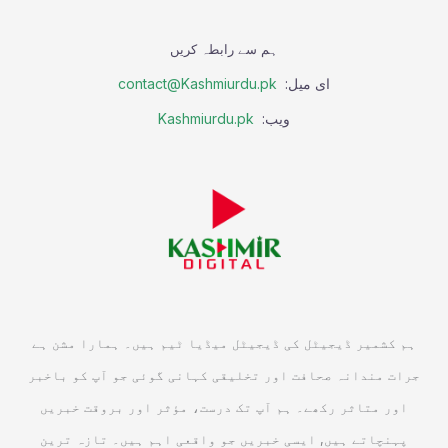
ہم سے رابطہ کریں
ای میل:
contact@Kashmiurdu.pk
ویب:
Kashmiurdu.pk
ہم کشمیر ڈیجیٹل کی ڈیجیٹل میڈیا ٹیم ہیں۔ ہمارا مشن ہے
جرات مندانہ صحافت اور تخلیقی کہانی گوئی جو آپ کو باخبر
اور متاثر رکھے۔ ہم آپ تک درست، مؤثر اور بروقت خبریں
پہنچاتے ہیں, ایسی خبریں جو واقعی اہم ہیں۔ تازہ ترین