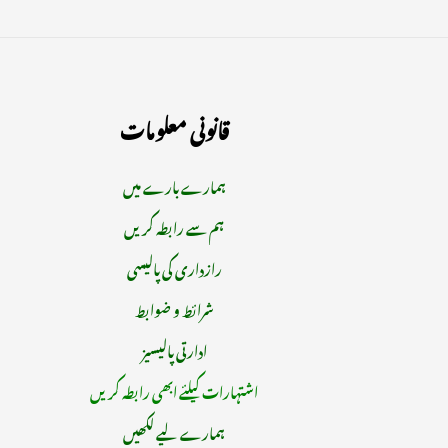
قانونی معلومات
ہمارے بارے میں
ہم سے رابطہ کریں
رازداری کی پالیسی
شرائط و ضوابط
ادارتی پالیسیز
اشتہارات کیلئے ابھی رابطہ کریں
ہمارے لیے لکھیں