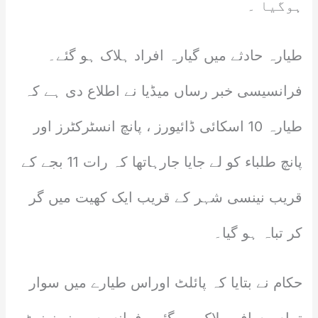
ہوگیا ۔
طیارہ حادثے میں گیارہ افراد ہلاک ہو گئے۔
فرانسیسی خبر رساں میڈیا نے اطلاع دی ہے کہ
طیارہ 10 اسکائی ڈائیورز ، پانچ انسٹرکٹرز اور
پانچ طلباء کو لے جایا جارہاتھا کہ رات 11 بجے کے
قریب نینسی شہر کے قریب ایک کھیت میں گر
کر تباہ ہو گیا۔
حکام نے بتایا کہ پائلٹ اوراس طیارے میں سوار