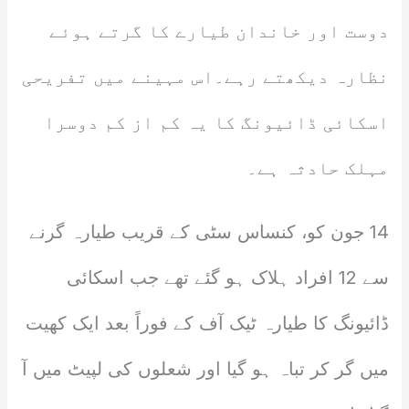
دوست اور خاندان طیارے کا گرتے ہوئے
نظارہ دیکھتے رہے۔اس مہینے میں تفریحی
اسکائی ڈائیونگ کا یہ کم از کم دوسرا
مہلک حادثہ ہے۔
14 جون کو، کنساس سٹی کے قریب طیارہ گرنے
سے 12 افراد ہلاک ہو گئے تھے جب اسکائی
ڈائیونگ کا طیارہ ٹیک آف کے فوراً بعد ایک کھیت
میں گر کر تباہ ہو گیا اور شعلوں کی لپیٹ میں آ