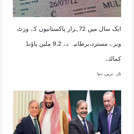
ایک سال میں 72ہزار پاکستانیوں کے وزٹ
ویزے مسترد،برطانیہ نے 9.2 ملین پاؤنڈ
کمالئے
تازہ ترین
,
دنیا