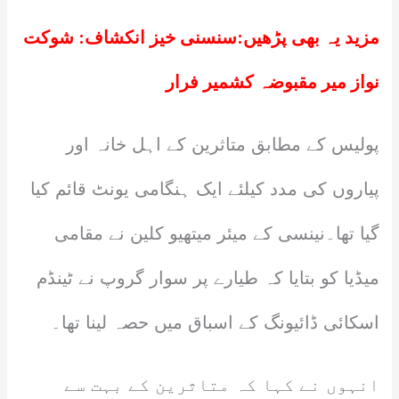
مزید یہ بھی پڑھیں:
سنسنی خیز انکشاف: شوکت
نواز میر مقبوضہ کشمیر فرار
پولیس کے مطابق متاثرین کے اہل خانہ اور
پیاروں کی مدد کیلئے ایک ہنگامی یونٹ قائم کیا
گیا تھا۔نینسی کے میئر میتھیو کلین نے مقامی
میڈیا کو بتایا کہ طیارے پر سوار گروپ نے ٹینڈم
اسکائی ڈائیونگ کے اسباق میں حصہ لینا تھا۔
انہوں نے کہا کہ متاثرین کے بہت سے