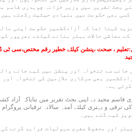
نی بجٹ تقریر میں وزیر خزانہ چوہدری قاسم مج
 کسی بھی حکومت میں بنیادی حیثیت رکھتے ہیں۔
ید کہنا تھا کہ آزادکشمیر حکومت اپنی مالی 
کے معاشی حالات بہتر بنانے کیلئے بھرپور کوش
:
تعلیم ، صحت ،پنشن کیلئے خطیر رقم مختص،سی ٹی ڈی
ید
 جانب سے تنخواہ اور پنشن میں کیے جانے والے
زادکشمیر بھی سرکاری ملازمین کی تنخواہ اور 
کرتی ہے۔
 قاسم مجید نے اپنی بجٹ تقریر میں بتایاکہ آزاد کشم
ہتر اور محفوظ سفری سہولیات فراہم کرنے کی غ