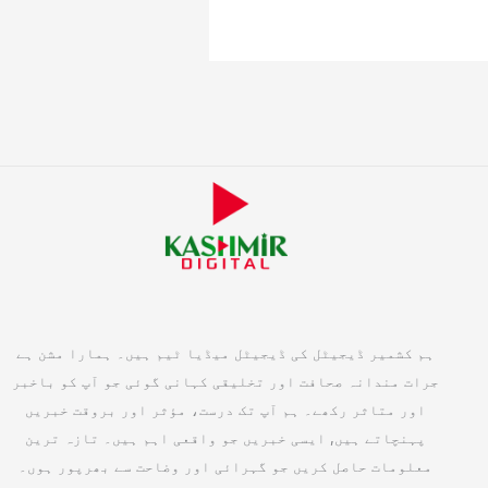
ہم کشمیر ڈیجیٹل کی ڈیجیٹل میڈیا ٹیم ہیں۔ ہمارا مشن ہے
جرات مندانہ صحافت اور تخلیقی کہانی گوئی جو آپ کو باخبر
اور متاثر رکھے۔ ہم آپ تک درست، مؤثر اور بروقت خبریں
پہنچاتے ہیں, ایسی خبریں جو واقعی اہم ہیں۔ تازہ ترین
معلومات حاصل کریں جو گہرائی اور وضاحت سے بھرپور ہوں۔