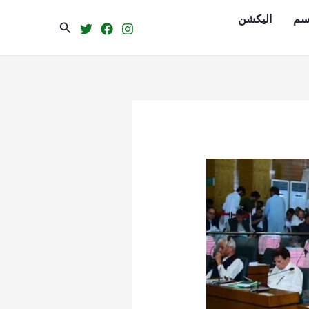
سم
الیکشن
Search