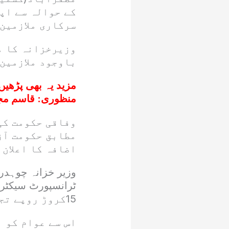
کے حوالہ سے اپ
سرکاری ملازمین
وزیرخزانہ کا مز
باوجود ملازمین 
مزید یہ بھی پڑھیں
منظوری: قاسم مج
وفاقی حکومت کی
مطابق حکومت آ
اضافہ کا اعلان 
وزیر خزانہ چوہدری
15کروڑ روپے تجویز کیے گئے ہیں۔
اس سے عوام کو ب