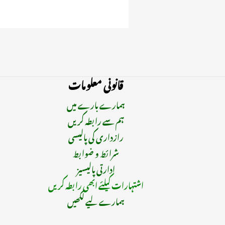
قانونی معلومات
ہمارے بارے میں
ہم سے رابطہ کریں
رازداری کی پالیسی
شرائط و ضوابط
ادارتی پالیسیز
اشتہارات کیلئے ابھی رابطہ کریں
ہمارے لیے لکھیں