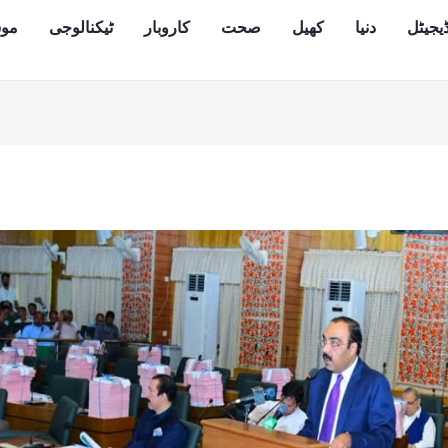
یجیٹل
دنیا
کھیل
صحت
کاروبار
ٹیکنالوجی
مو