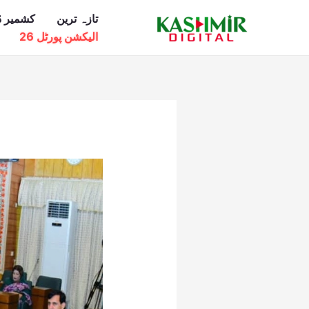
Ski
تازہ ترین
کشمیر ڈ
t
الیکشن پورٹل 26
conten