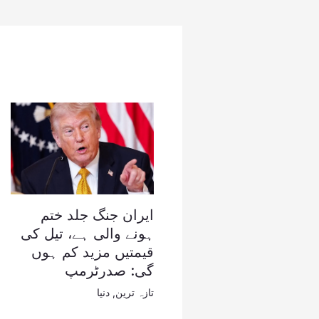
ایران جنگ جلد ختم
ہونے والی ہے، تیل کی
قیمتیں مزید کم ہوں
گی: صدرٹرمپ
تازہ ترین
,
دنیا