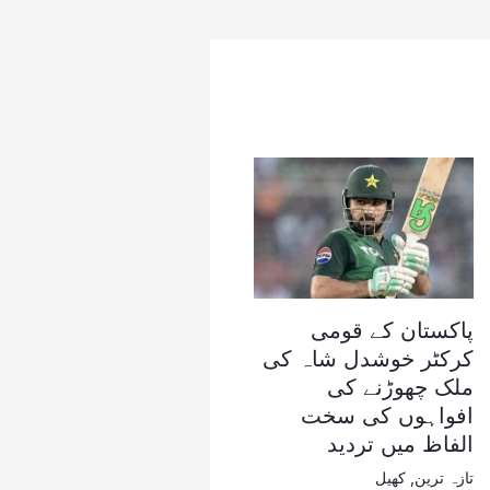
پاکستان کے قومی
کرکٹر خوشدل شاہ کی
ملک چھوڑنے کی
افواہوں کی سخت
الفاظ میں تردید
تازہ ترین
,
کھیل