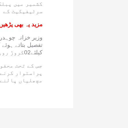
کشمیر میں پبلک
سرٹیفیکیٹ کے ا
مزید یہ بھی پڑھیں
وزیر خزانہ چوہدر
کیلئے02کروڑ روپے مختص کیئے جانے کی تجویز ہے۔
جس کے تحت محفو
پراستوار کرنے،
مچھلیاں پالنے 