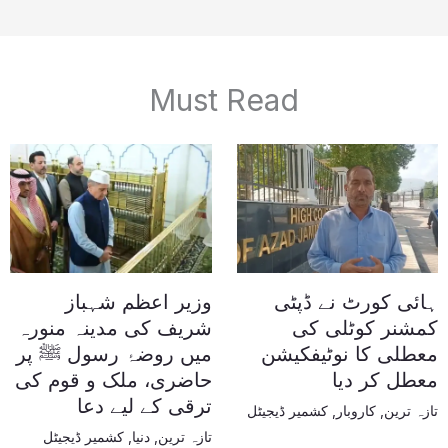
Must Read
ہائی کورٹ نے ڈپٹی
وزیر اعظم شہباز
کمشنر کوٹلی کی
شریف کی مدینہ منورہ
معطلی کا نوٹیفکیشن
میں روضۂ رسول ﷺ پر
معطل کر دیا
حاضری، ملک و قوم کی
ترقی کے لیے دعا
تازہ ترین
,
کاروبار
,
کشمیر ڈیجیٹل
تازہ ترین
,
دنیا
,
کشمیر ڈیجیٹل