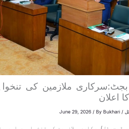
 بجٹ:سرکاری ملازمین کی تنخوا
ا اعلان
ل
/
Bukhari
/ By
June 29, 2026
ر ڈیجیٹل)سرکاری ملازمین کی تنخواہوں اور پن