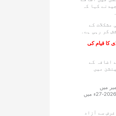
یدنے کہا کہ
مشکلات کے
ش کر رہی ہے۔
 کا قیام کی
 اضافہ کے
پنشن میں
یر میں
ٹرانسپورٹ سیکٹرکی ترقی و بہتری کیلئے آمدہ سالانہ ترقیاتی پروگرام 2026-27ء میں
رض سے آزاد