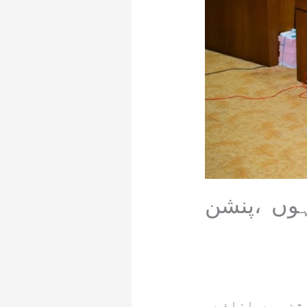
ہوں ،پنشن
شن میں اضافے