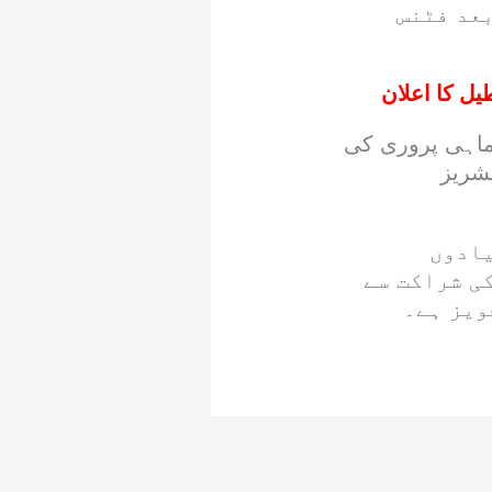
عد فٹنس
یل کا اعلان
ماہی پروری کی
ائف و فشریز
یادوں
ی شراکت سے
ویز ہے۔