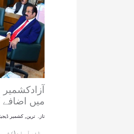
آزادکشمیر
میں اضافے ک
تازہ ترین
,
کشمیر ڈیجیٹ
مظفرآباد(کشمی