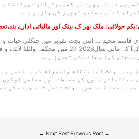
 سروس ٹرانسپورٹ کی کمپیوٹرائزڈ چیکنگ کے ب
جراء کے لیے سکیم تجویز کی جارہی ہے۔
:
یکم جولائی: ملک بھر کے بینک اور مالیاتی ادارے بند،تعط
ی قاسم مجید نے اپنی بجٹ تقریر میں جنگلی حیات و 
تفصیل بتاتے ہوئے کہا کہ مالی سال2026-27 میں محکمہ وائلڈ ل
ظ رقبہ جات کے انتظام وانصرام کو سائنسی بن
 حیاتیاتی تنوع کی حفاظت اور مقامی لوگوں ک
جیسے مختلف منصوبہ جات شامل کئے جانے کی تج
→
Next Post
Previous Post
←