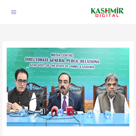
Ski
t
conten