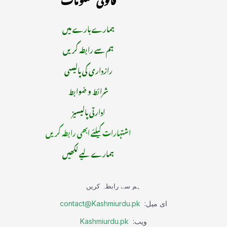
ہمارے بارے میں
ہم سے رابطہ کریں
رازداری کی پالیسی
شرائط و ضوابط
ادارتی پالیسیز
اشتہارات کیلئے ابھی رابطہ کریں
ہمارے لیے لکھیں
ہم سے رابطہ کریں
ای میل:
contact@Kashmiurdu.pk
ویب:
Kashmiurdu.pk