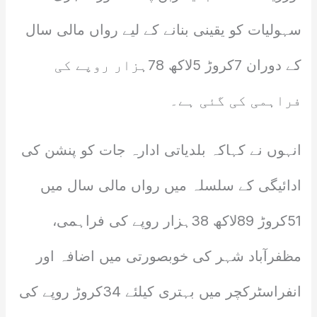
سہولیات کو یقینی بنانے کے لیے رواں مالی سال
کے دوران 7کروڑ 5لاکھ 78ہزار روپے کی
فراہمی کی گئی ہے۔
انہوں نے کہاکہ بلدیاتی ادارہ جات کو پنشن کی
ادائیگی کے سلسلہ میں رواں مالی سال میں
51کروڑ 89لاکھ 38ہزار روپے کی فراہمی،
مظفرآباد شہر کی خوبصورتی میں اضافہ اور
انفراسٹرکچر میں بہتری کیلئے 34کروڑ روپے کی