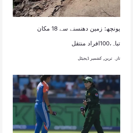
پونچھ: زمین دھنسنے سے 18 مکان
تباہ،100افراد منتقل
تازہ ترین
,
کشمیر ڈیجیٹل