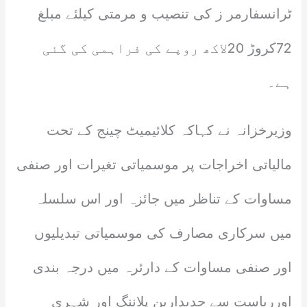
ٹرانسفارمر ز کی تنصیب و مرمتی کیلئے مبلغ
72کروڑ 20لاکھ روپے کی فراہمی کی گئی
ہے۔
وزیرخزانہ نے کہاکہ کلائیمیٹ چینج کے تحت
مالیاتی اخراجات پر موسمیاتی تغیرات اور صنفی
مساوات کے تناظر میں جائزہ اور اس سلسلہ
میں سرکاری مصارف کی موسمیاتی تبدیلیوں
اور صنفی مساوات کے دارئرہ میں درجہ بندی
اورریاست سے جدیداربن پلاننگ اور شہری