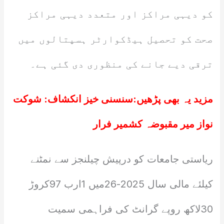
کو دیہی مراکز اور متعدد دیہی مراکز
صحت کو تحصیل ہیڈکوارٹر ہسپتالوں میں
ترقی دیے جانے کی منظوری دی گئی ہے۔
مزید یہ بھی پڑھیں:
سنسنی خیز انکشاف: شوکت
نواز میر مقبوضہ کشمیر فرار
ریاستی جامعات کو درپیش چیلنجز سے نمٹنے
کیلئے مالی سال 2025-26میں 1ارب 97کروڑ
30لاکھ روپے گرانٹ کی فراہمی سمیت