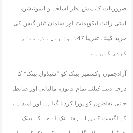
ضروریات کے پیش نظر اسلحہ و ایمونیشن،
اینٹی رائٹ ایکوپمنٹ اور سامان ٹیئر گیس کی
خرید کیلئے تقریبا 47کروڑ روپے کی مختص
کردی گئی ہے
آزادجموں وکشمیر بینک کو ”شیڈول بینک“ کا
درجہ دینے کیلئے تمام قانون، مالیاتی اور ضابطہ
جاتی تقاضوں کو پورا کردیا گیا ہے اور امید ہے
کہ اگست کے پہلے ہفتے تک اے جے کے بینک