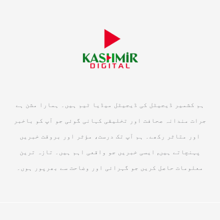
ہم کشمیر ڈیجیٹل کی ڈیجیٹل میڈیا ٹیم ہیں۔ ہمارا مشن ہے
جرات مندانہ صحافت اور تخلیقی کہانی گوئی جو آپ کو باخبر
اور متاثر رکھے۔ ہم آپ تک درست، مؤثر اور بروقت خبریں
پہنچاتے ہیں, ایسی خبریں جو واقعی اہم ہیں۔ تازہ ترین
معلومات حاصل کریں جو گہرائی اور وضاحت سے بھرپور ہوں۔