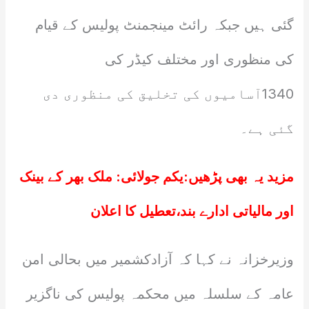
گئی ہیں جبکہ رائٹ مینجمنٹ پولیس کے قیام
کی منظوری اور مختلف کیڈر کی
1340آسامیوں کی تخلیق کی منظوری دی
گئی ہے۔
مزید یہ بھی پڑھیں:
یکم جولائی: ملک بھر کے بینک
اور مالیاتی ادارے بند،تعطیل کا اعلان
وزیرخزانہ نے کہا کہ آزادکشمیر میں بحالی امن
عامہ کے سلسلہ میں محکمہ پولیس کی ناگزیر