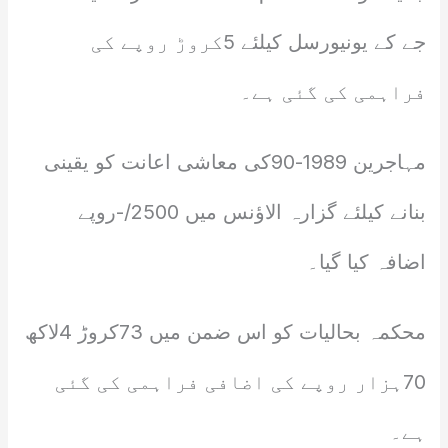
جے کے یونیورسل کیلئے 5کروڑ روپے کی
فراہمی کی گئی ہے۔
مہاجرین 1989-90کی معاشی اعانت کو یقینی
بنانے کیلئے گزارہ الاؤنس میں 2500/-روپے
اضافہ کیا گیا۔
محکمہ بحالیات کو اس ضمن میں 73کروڑ 4لاکھ
70ہزار روپے کی اضافی فراہمی کی گئی
ہے۔