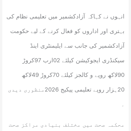
انہوں نے کہاکہ آزادکشمیر میں تعلیمی نظام کی
بہتری اور اداروں کو فعال کرنے کے لیے حکومت
آزادکشمیر کی جانب سے ایلیمنٹری اینڈ
سیکنڈری ایجوکیشن کیلئے 02ارب 97کروڑ
90لاکھ روپے و کالجز کیلئے 70کروڑ 49لاکھ
20ہزار روپے تعلیمی پیکیج 2026منظوری دیدی
۔
محکمہ صحت میں مختلف بنیادی مراکز صحت