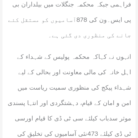
فراہمی جبکہ محکمہ جنگلات میں بیلداران بی
پی ایس۔ون کی 878آسامیوں کو مستقل کئے
جانے کی منظوری دی گئی ہے۔
انہوں نے کہاکہ محکمہ پولیس کے شہداء کے
اہل خانہ کی مالی معاونت اور بحالی کے لیے
شہداء پیکج کی منظوری سمیت ریاست میں
امن و امان کے قیام، دہشتگردی اور انتہا پسندی
موثر سدباب کیلئے سی ٹی ڈی کا قیام اورسی
ٹی ڈی کیلئے 473نئی آسامیوں کی تخلیق کی