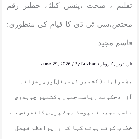
تعلیم ، صحت ،پنشن کیلئے خطیر رقم
مختص،سی ٹی ڈی کا قیام کی منظوری:
قاسم مجید
تازہ ترین
,
کاروبار
/
Bukhari
/ By
June 29, 2026
مظفرآباد( کشمیر ڈیجیٹل)وزیرخزانہ
آزادحکومت ریاست جموں وکشمیر چوہدری
قاسم مجید نے پوسٹ بجٹ پریس کانفرنس سے
خطاب کرتے ہوئے کہا کہ وزیراعظم فیصل