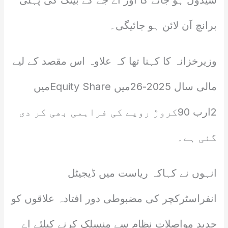
شیڈول ہو جائے گا اور اے جے کے بینک کی پہلی
برانچ آن لائن ہو جائیگی۔
وزیرخزانہ کا کہنا تھا کہ علاوہ اس مقصد کے لیے
مالی سال 2025-26میں Equity Shareمیں
2ارب 90کروڑ روپے کی فراہمی بھی کر دی
گئی ہے۔
انہوں نے کہاکہ ریاست میں ڈیجیٹل
انفراسٹرکچر کی مضبوطی دور افتادہ علاقوں کو
جدید مواصلات نظام سے منسلک کرنے کیلئے اے