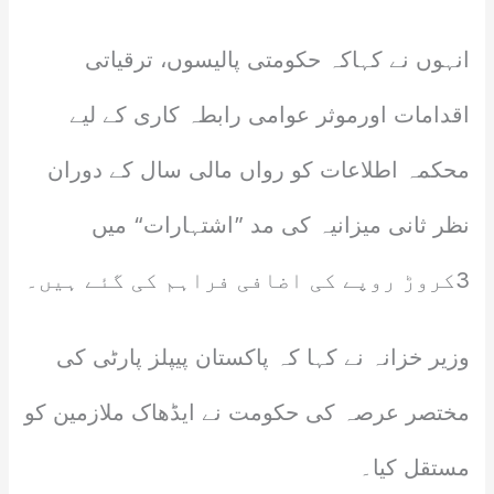
انہوں نے کہاکہ حکومتی پالیسوں، ترقیاتی
اقدامات اورموثر عوامی رابطہ کاری کے لیے
محکمہ اطلاعات کو رواں مالی سال کے دوران
نظر ثانی میزانیہ کی مد ”اشتہارات“ میں
3کروڑ روپے کی اضافی فراہم کی گئے ہیں۔
وزیر خزانہ نے کہا کہ پاکستان پیپلز پارٹی کی
مختصر عرصہ کی حکومت نے ایڈھاک ملازمین کو
مستقل کیا۔