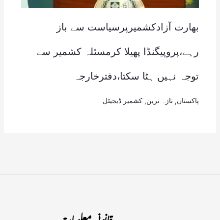
بھارت آزادکشمیرپرسیاست سے باز
رہے،پروپیگنڈا پھیلا کرمسئلہ کشمیر سے
توجہ نہیں ہٹا سکتا،دفترخارجہ
پاکستان
,
تازہ ترین
,
کشمیر ڈیجیٹل
قانونی معلومات