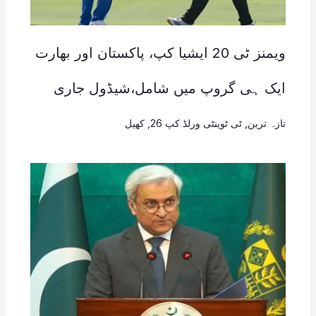
ویمنز ٹی 20 ایشیا کپ، پاکستان اور بھارت
ایک ہی گروپ میں شامل،شیڈول جاری
تازہ ترین
,
ٹی ٹوینٹی ورلڈ کپ 26
,
کھیل