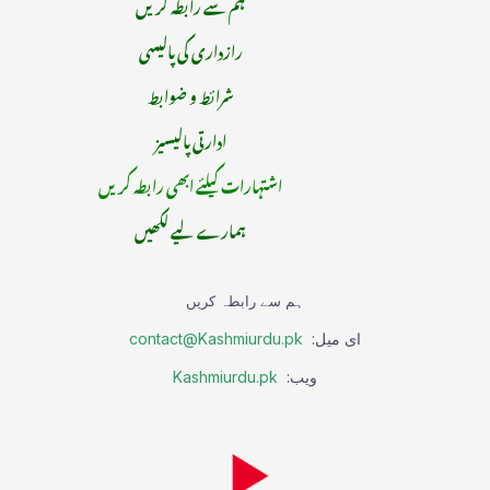
ہم سے رابطہ کریں
رازداری کی پالیسی
شرائط و ضوابط
ادارتی پالیسیز
اشتہارات کیلئے ابھی رابطہ کریں
ہمارے لیے لکھیں
ہم سے رابطہ کریں
ای میل:
contact@Kashmiurdu.pk
ویب:
Kashmiurdu.pk