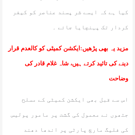
کیا ہے کہ ایسے شر پسند عناصر کو کیفر
کردار تک پہنچایا جائے ۔
مزید یہ بھی پڑھیں:
ایکشن کمیٹی کو کالعدم قرار
دینے کی تائید کرتے ہیں، شاہ غلام قادر کی
وضاحت
اس سے قبل بھی ایکشن کمیٹی کے مسلح
جتھوں نے معمول کی گشت پر مامور پولیس
کی فلیگ مارچ پارٹی پر اندھا دھند