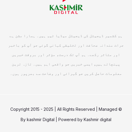
ہم کشمیر ڈیجیٹل کی ڈیجیٹل میڈیا ٹیم ہیں۔ ہمارا مشن ہے
جرات مندانہ صحافت اور تخلیقی کہانی گوئی جو آپ کو باخبر
اور متاثر رکھے۔ ہم آپ تک درست، مؤثر اور بروقت خبریں
پہنچاتے ہیں, ایسی خبریں جو واقعی اہم ہیں۔ تازہ ترین
معلومات حاصل کریں جو گہرائی اور وضاحت سے بھرپور ہوں۔
© Copyright 2015 - 2025 | All Rights Reserved | Managed
By
kashmir Digital
| Powered by
Kashmir digital