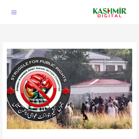
Ski
t
conten