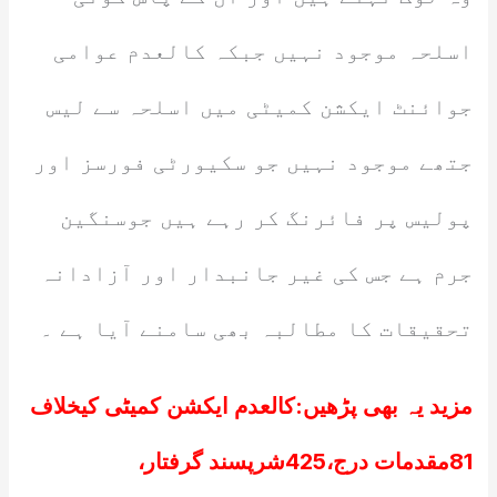
اسلحہ موجود نہیں جبکہ کالعدم عوامی
جوائنٹ ایکشن کمیٹی میں اسلحہ سے لیس
جتھے موجود نہیں جو سکیورٹی فورسز اور
پولیس پر فائرنگ کر رہے ہیں جوسنگین
جرم ہے جس کی غیر جانبدار اور آزادانہ
تحقیقات کا مطالبہ بھی سامنے آیا ہے ۔
مزید یہ بھی پڑھیں:
کالعدم ایکشن کمیٹی کیخلاف
81مقدمات درج،425شرپسند گرفتار،