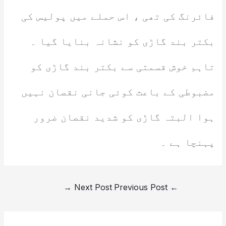
فائرنگ کی تھی ، اس حملے میں پولیس کی
بکتر بند گاڑی کو نشانہ بنایا گیا ۔
تاہم خوش قسمتی سے بکتر بند گاڑی کو
مضبوطی کے باعث کوئی جانی نقصان نہیں
ہوا البتہ گاڑی کو شدید نقصان ضرور
پہنچا ہے ۔
→
Next Post
Previous Post
←