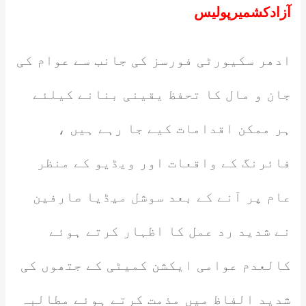
آزادکشمیرپولیس
ادھر سکیورٹی فورسز کی جانب سے عوام کی
جان و مال کا تحفظ یقینی بنانے کیلئے
ہر ممکن اقدامات کیے جا رہے ہیں ،
فائرنگ کے واقعات اور ویڈیو کے منظر
عام پر آنے کے بعد سوشل میڈیا صارفین
نے شدید رد عمل کا اظہار کرتے ہوئے
کالعدم عوامی ایکشن کمیٹی کے جتھوں کی
شدید الفاظ میں مذمت کرتے ہوئے مطالبہ