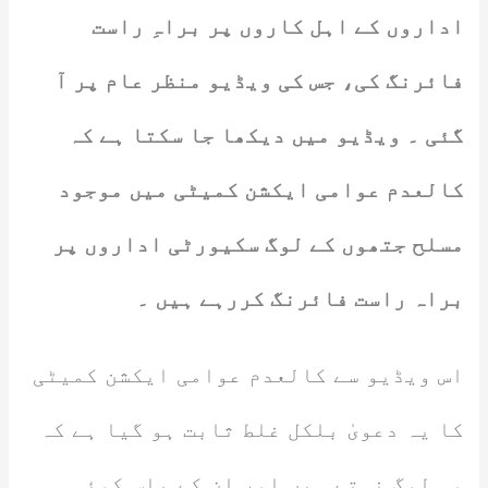
اداروں کے اہل کاروں پر براہِ راست
فائرنگ کی، جس کی ویڈیو منظر عام پر آ
گئی ۔ ویڈیو میں دیکھا جا سکتا ہے کہ
کالعدم عوامی ایکشن کمیٹی میں موجود
مسلح جتھوں کے لوگ سکیورٹی اداروں پر
براہ راست فائرنگ کررہے ہیں ۔
اس ویڈیو سے کالعدم عوامی ایکشن کمیٹی
کا یہ دعویٰ بلکل غلط ثابت ہو گیا ہے کہ
وہ لوگ نہتے ہیں اور ان کے پاس کوئی