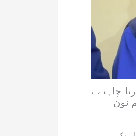
ا چاہتے ،
م نون
ا ہے کہ