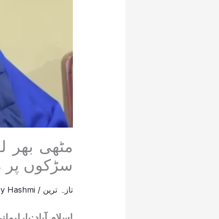
مٹھی بھر ل
سڑکوں پر م
تازہ ترین
/
Hashmi
By
اسلام آباد:پارلیم