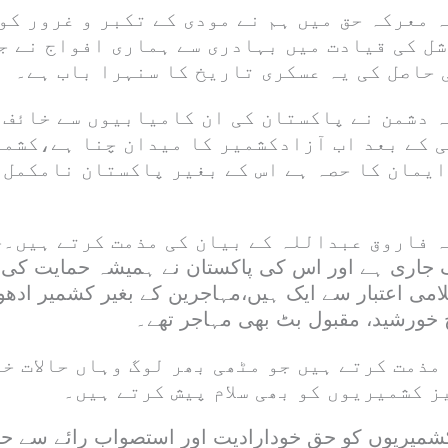
 معرکہ حق میں ہم نے مودی کے تکبر و غرور کو
شل کی قیادت میں بہادری سے ہماری افواج نے ج
 حاصل کی یہ عسکری تاریخ کا سنہرا باب ہے۔
ہ دشمن نے پاکستان کی ان کامیابیوں سے خائف 
 کے بعد اب آزادکشمیر کا میدان چنا ہے،کشمی
یمان کا حصہ ہے اس کے بغیر پاکستان نامکمل ہ
گ جاری ہے اور اس کی پاکستان نے ہمیشہ حمایت کی
لامی اعتبار سے ایک ہیں،مہاجرین کے بغیر کشمیر ادھ
چ خورشید، مقبول بٹ بھی مہاجر تھے۔
مذمت کرتے ہیں جو مٹھی بھر لوگ وہاں حالات خ
ز کشمیریوں کو بھی سلام پیش کرتے ہیں۔
کشمیریوں کو حق خودارادیت اور استصواب رائے سے ح