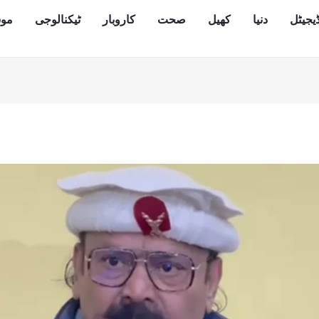
یجیٹل
دنیا
کھیل
صحت
کاروبار
ٹیکنالوجی
مو