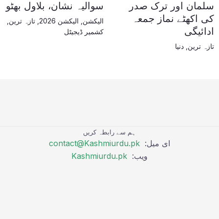
سلمان اور ترک صدر
سوالیہ نشان، بلاول بھٹو
کی اکھٹے نماز جمعہ
الیکشن
,
الیکشن 2026
,
تازہ ترین
,
ادائیگی
کشمیر ڈیجیٹل
تازہ ترین
,
دنیا
ہم سے رابطہ کریں
ای میل:
contact@Kashmiurdu.pk
ویب:
Kashmiurdu.pk