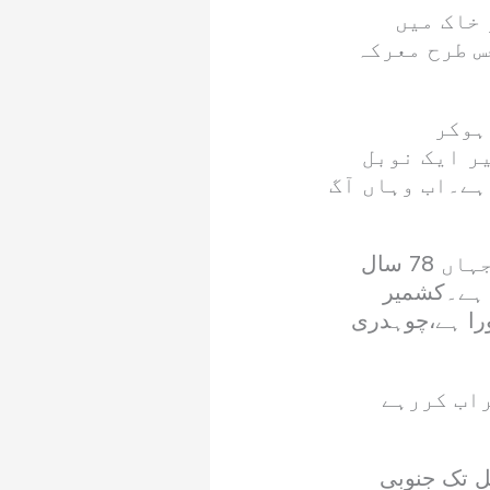
 خاک میں
س طرح معرکہ
ہوکر
ر ایک نوبل
ے۔اب وہاں آگ
انہوں نے کہا کہ فاروق عبداللہ کے بیان کی مذمت کرتے ہیں۔جہاں 78 سال
 ہے۔کشمیر
ورا ہے،چوہدری
راب کررہے
ل تک جنوبی