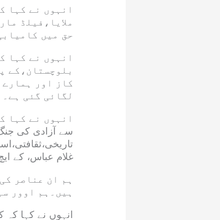
انہوں نے کہا کہ
ملایا،فیلڈ مار
حق میں کامیابی
انہوں نے کہا ک
بلوچستان،کے پی
کاز اور ہمارے ا
لگائی گئی ہے۔
سے آزادی کی جن
تاریخی،ثقافتی،اس
غلام عباس، کے ای
ہم ان عناصر کی 
ہیں۔ہم اوور سی
انہوں نے کہا کہ 