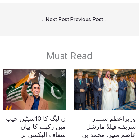
→
Next Post
Previous Post
←
Must Read
وزیراعظم شہباز
ن لیگ کا 10سیٹیں جیب
شریف،فیلڈ مارشل
میں رکھنے کا بیان
عاصم منیر، محمد بن
شفاف الیکشن پر