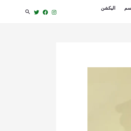
سم
الیکشن
Search