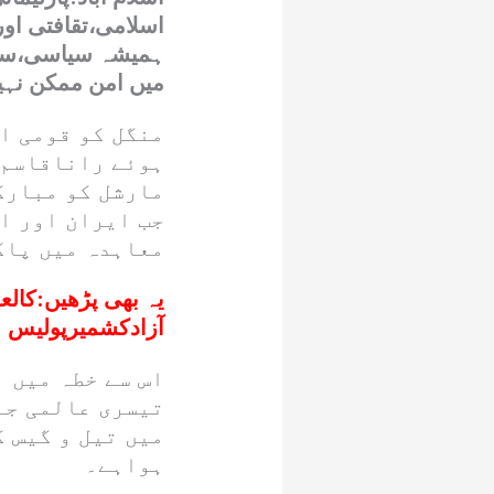
اسلامی،تقافتی اور
ہمیشہ سیاسی،سفا
میں امن ممکن نہی
منگل کو قومی اس
ہوئے راناقاسم 
مارشل کو مبارکب
جب ایران اور ا
معاہدہ میں پاک
یہ بھی پڑھیں:
آزادکشمیرپولیس
اس سے خطہ میں 
تیسری عالمی جنگ
میں تیل و گیس ک
ہواہے۔