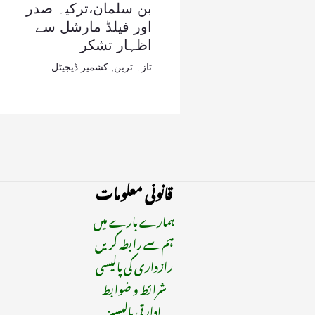
بن سلمان،ترکیہ صدر
اور فیلڈ مارشل سے
اظہار تشکر
تازہ ترین
,
کشمیر ڈیجیٹل
قانونی معلومات
ہمارے بارے میں
ہم سے رابطہ کریں
رازداری کی پالیسی
شرائط و ضوابط
ادارتی پالیسیز