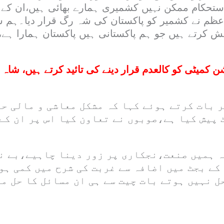
استحکام ممکن نہیں کشمیری ہمارے بھائی ہیں،ان کے 
اعظم نے کشمیر کو پاکستان کی شہ رگ قرار دیا۔ہم س
ش کرتے ہیں جو ہم پاکستانی ہیں پاکستان ہمارا ہے،ن
ن کمیٹی کو کالعدم قرار دینے کی تائید کرتے ہیں، شاہ 
 بات کرتے ہوئے کہا کہ مشکل معاشی و مالی حا
 پیش کیا ہے،صوبوں نے تعاون کیا اس پر ان کے
ہ ہمیں صنعت،نجکاری پر زور دینا چاہیے،بے ن
کے بجٹ میں اضافہ سے غربت کی شرح میں کمی ہو
حل نہیں ہوتے بات چیت سے ہی ان مسائل کا حل م