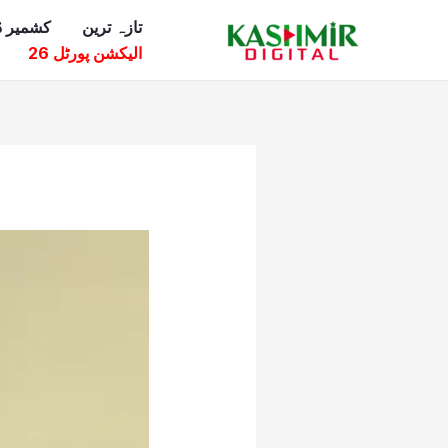
Ski
تازہ ترین
کشمیر ڈ
t
الیکشن پورٹل 26
conten