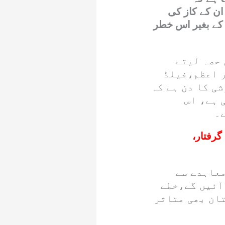
ان کے کاز کی
کے بغیر اس خطر
 حصہ لیتے
ر اعظم،فیلڈ
ی کا دن ہے کہ
 ہے، اس
۔
قدمات درج،425شرپسند گرفتار،
معاہدے سے
آئیں گے،خطے
تان بھی متاثر