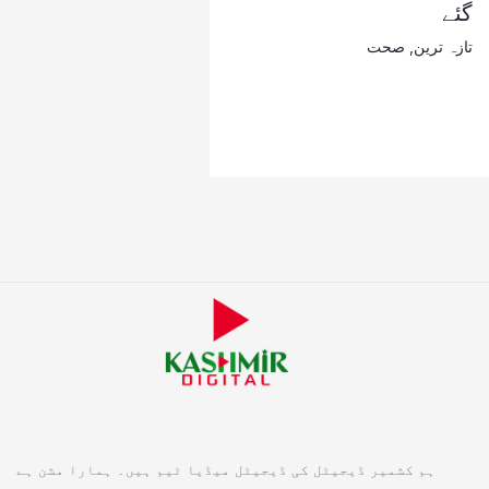
گئے
تازہ ترین
,
صحت
ہم کشمیر ڈیجیٹل کی ڈیجیٹل میڈیا ٹیم ہیں۔ ہمارا مشن ہے