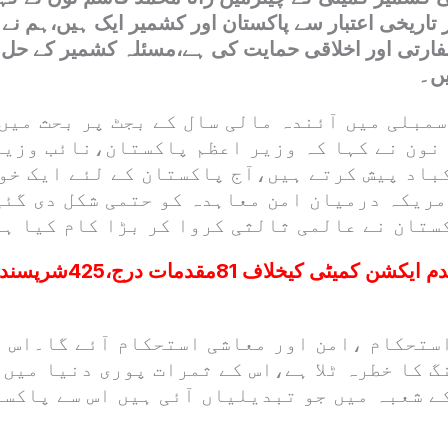
 تاریخی اعتبار سے پاکستان اور کشمیر ایک ہیں،ہم نے 
رتی اور اخلاقی حمایت کی ہے،مسئلہ کشمیر کے حل 
ں۔
مبلی میں آئندہ مالی سال کے بجٹ پر بحث میں
نون نے کہا کہ وزیر اعظم پاکستان،نائب وزی
اد پیش کرتے ہیں،آج پاکستان کے لئے ایک خوش
مریکہ درمیان امن معاہدہ کو حتمی شکل دی گئی
ستان نے عالمی ثالثی کروا کر بڑا کام کیا ہے
کالعدم ایکشن کمیٹی کیخلاف 81م
استحکام ،امن اور معاشی استحکام آئے گا۔اس 
 کا خطرہ ٹلا ہے،اس کے ثمرات پوری دنیا میں 
ے شعبہ میں جو تبدیلیاں آئی ہیں اس سے پاکس