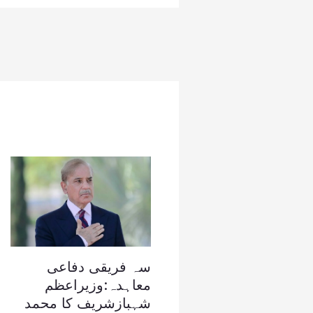
سہ فریقی دفاعی
معاہدہ:وزیراعظم
شہبازشریف کا محمد