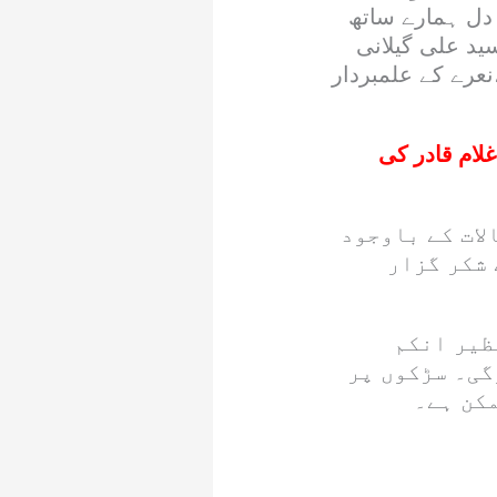
دل ہمارے ساتھ
ید علی گیلانی
عرے کے علمبردار
غلام قادر کی
لات کے باوجود
 شکر گزار
ظیر انکم
گی۔ سڑکوں پر
مکن ہے۔