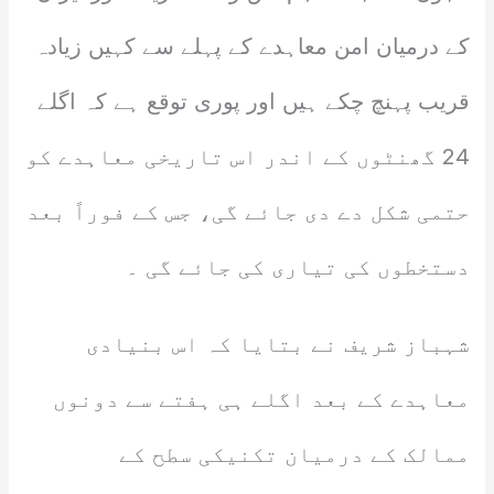
کے درمیان امن معاہدے کے پہلے سے کہیں زیادہ
قریب پہنچ چکے ہیں اور پوری توقع ہے کہ اگلے
24 گھنٹوں کے اندر اس تاریخی معاہدے کو
حتمی شکل دے دی جائے گی، جس کے فوراً بعد
دستخطوں کی تیاری کی جائے گی ۔
شہباز شریف نے بتایا کہ اس بنیادی
معاہدے کے بعد اگلے ہی ہفتے سے دونوں
ممالک کے درمیان تکنیکی سطح کے