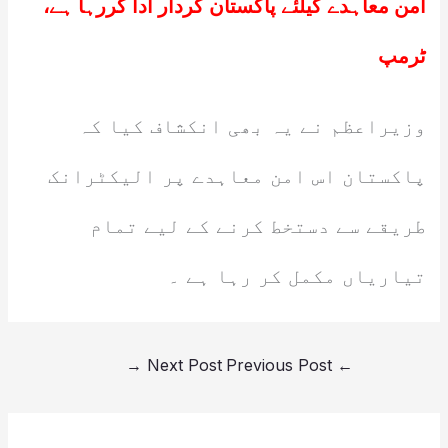
امن معاہدے کیلئے پاکستان کردار ادا کررہا ہے،
ٹرمپ
وزیراعظم نے یہ بھی انکشاف کیا کہ
پاکستان اس امن معاہدے پر الیکٹرانک
طریقے سے دستخط کرنے کے لیے تمام
تیاریاں مکمل کر رہا ہے ۔
→
Next Post
Previous Post
←