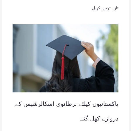
تازہ ترین
,
کھیل
پاکستانیوں کیلئے برطانوی اسکالرشپس کے
دروازے کھل گئے