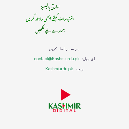
ادارتی پالیسیز
اشتہارات کیلئے ابھی رابطہ کریں
ہمارے لیے لکھیں
ہم سے رابطہ کریں
ای میل:
contact@Kashmiurdu.pk
ویب:
Kashmiurdu.pk