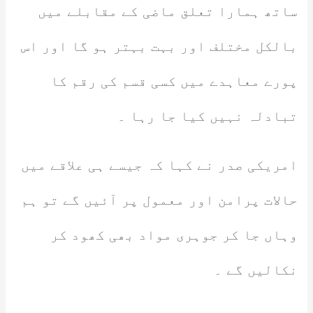
ساتھ ہمارا تعلق ماضی کے مقابلے میں
بالکل مختلف اور بہت بہتر ہو گا اور اس
پورے معاہدے میں کسی قسم کی رقم کا
تبادلہ نہیں کیا جا رہا ۔
امریکی صدر نے کہا کہ جیسے ہی علاقے میں
حالات پرامن اور معمول پر آئیں گے تو ہم
وہاں جا کر جوہری مواد بھی کھود کر
نکالیں گے ۔