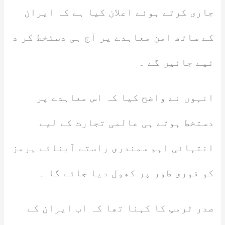
جاری کرتے ہوئے اعلان کیا ہے کہ ایران
کے ساتھ امن معاہدے پر آج ہی دستخط کر د
ئیے جائیں گے ۔
انہوں نے واضح کیا کہ اس معاہدے پر
دستخط ہوتے ہی عالمی تجارت کے لیے
انتہائی اہم سمندری راستے آبنائے ہرمز
کو فوری طور پر کھول دیا جائے گا ۔
صدر ٹرمپ کا کہنا تھا کہ اب ایران کے