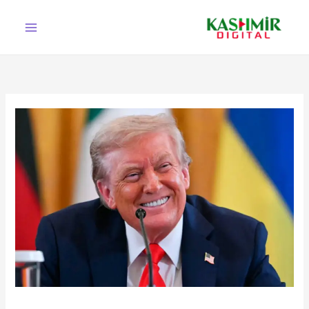
Ski
t
conten