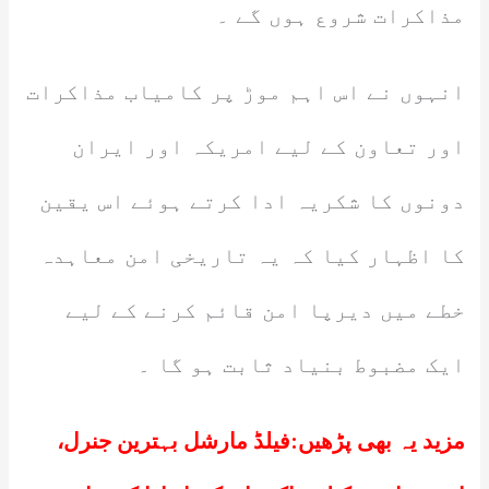
مذاکرات شروع ہوں گے ۔
انہوں نے اس اہم موڑ پر کامیاب مذاکرات
اور تعاون کے لیے امریکہ اور ایران
دونوں کا شکریہ ادا کرتے ہوئے اس یقین
کا اظہار کیا کہ یہ تاریخی امن معاہدہ
خطے میں دیرپا امن قائم کرنے کے لیے
ایک مضبوط بنیاد ثابت ہو گا ۔
مزید یہ بھی پڑھیں:
فیلڈ مارشل بہترین جنرل،