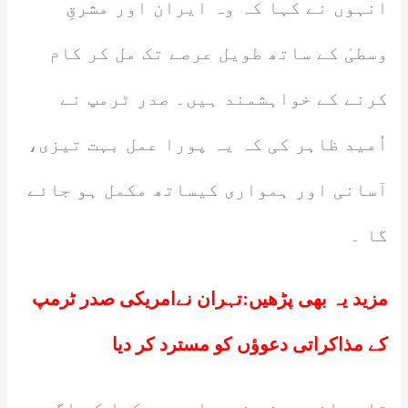
انہوں نے کہا کہ وہ ایران اور مشرقِ
وسطیٰ کے ساتھ طویل عرصے تک مل کر کام
کرنے کے خواہشمند ہیں۔ صدر ٹرمپ نے
اُمید ظاہر کی کہ یہ پورا عمل بہت تیزی،
آسانی اور ہمواری کیساتھ مکمل ہو جائے
گا ۔
مزید یہ بھی پڑھیں:
تہران نےامریکی صدر ٹرمپ
کے مذاکراتی دعوؤں کو مسترد کر دیا