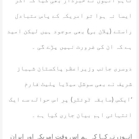
تاہم انہوں نے خبردار بھی کیا کہ اگر
ایسا نہ ہوا تو امریکہ کے پاس متبادل
راستے (پلان بی) بھی موجود ہیں لیکن امید
ہے کہ ان کی ضرورت نہیں پڑے گی ۔
دوسری جانب وزیراعظم پاکستان شہباز
شریف نے بھی سوشل میڈیا پلیٹ فارم
‘ایکس (سابقہ ٹوئٹر) پر اس حوالے سے ایک
انتہائی اہم بیان جاری کیا ہے ۔
انہوں نے کہا کہ ہم اس وقت امریکہ اور ایران