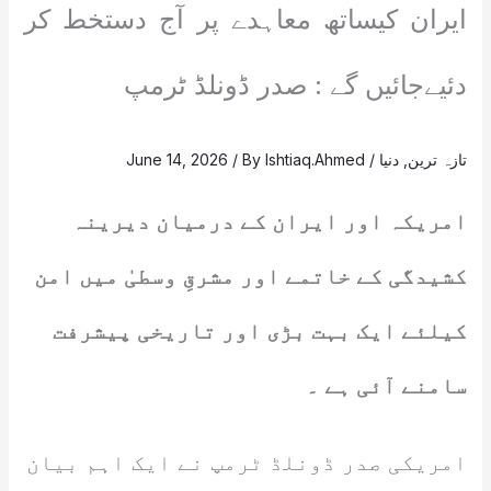
ایران کیساتھ معاہدے پر آج دستخط کر
دئیےجائیں گے : صدر ڈونلڈ ٹرمپ
تازہ ترین
,
دنیا
/
Ishtiaq.Ahmed
/ By
June 14, 2026
امریکہ اور ایران کے درمیان دیرینہ
کشیدگی کے خاتمے اور مشرقِ وسطیٰ میں امن
کیلئے ایک بہت بڑی اور تاریخی پیشرفت
سامنے آئی ہے ۔
امریکی صدر ڈونلڈ ٹرمپ نے ایک اہم بیان