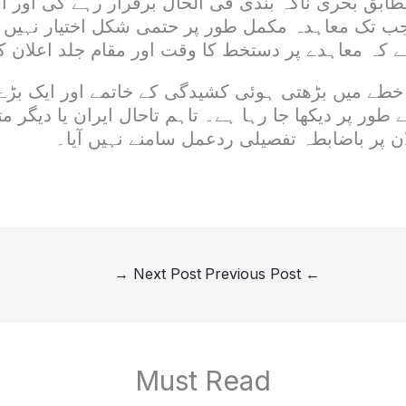
ابق بحری ناکہ بندی فی الحال برقرار رہے گی اور
 جب تک معاہدہ مکمل طور پر حتمی شکل اختیار نہیں ک
ہے کہ معاہدے پر دستخط کا وقت اور مقام جلد اعلان کی
طے میں بڑھتی ہوئی کشیدگی کے خاتمے اور ایک بڑے
طور پر دیکھا جا رہا ہے۔ تاہم تاحال ایران یا دیگر م
 پر باضابطہ تفصیلی ردعمل سامنے نہیں آیا۔
→
Next Post
Previous Post
←
Must Read