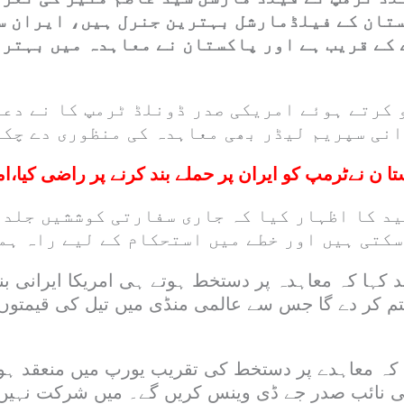
ستان کے فیلڈمارشل بہترین جنرل ہیں، ایران س
 کے قریب ہے اور پاکستان نے معاہدہ میں بہتر
کرتے ہوئے امریکی صدر ڈونلڈ ٹرمپ کا نے دعوی
انی سپریم لیڈر بھی معاہدہ کی منظوری دے چکے
تا ن نےٹرمپ کو ایران پر حملے بند کرنے پر راضی کیا،ا
ید کا اظہار کیا کہ جاری سفارتی کوششیں جلد 
سکتی ہیں اور خطے میں استحکام کے لیے راہ ہم
کہا کہ معاہدہ پر دستخط ہوتے ہی امریکا ایرانی بند
تم کر دے گا جس سے عالمی منڈی میں تیل کی قیمتوں 
ا کہ معاہدے پر دستخط کی تقریب یورپ میں منعقد 
گی نائب صدر جے ڈی وینس کریں گے۔ میں شرکت نہیں ک