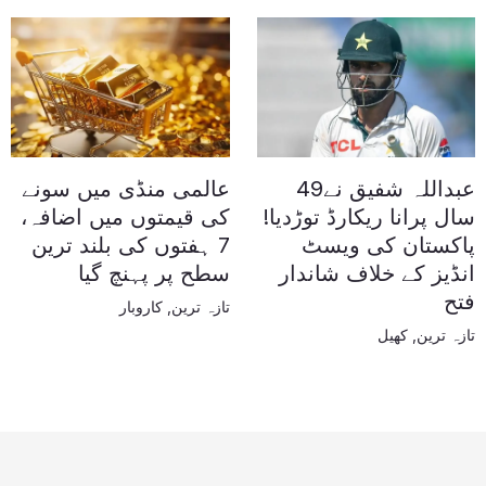
عبداللہ شفیق نے49
عالمی منڈی میں سونے
سال پرانا ریکارڈ توڑدیا!
کی قیمتوں میں اضافہ،
پاکستان کی ویسٹ
7 ہفتوں کی بلند ترین
انڈیز کے خلاف شاندار
سطح پر پہنچ گیا
فتح
تازہ ترین
,
کاروبار
تازہ ترین
,
کھیل