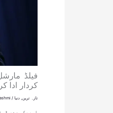
فیلڈ مارشل
کردار ادا ک
تازہ ترین
,
دنیا
/
ashmi
امریکی صدر ڈونل