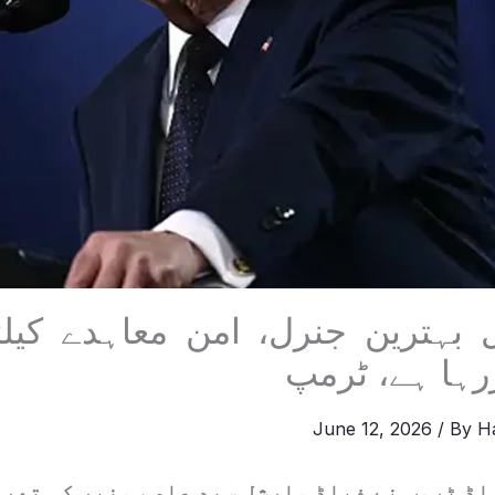
 بہترین جنرل، امن معاہدے کیلئ
ررہا ہے، ٹرمپ
June 12, 2026
/ By
H
ڈ ٹرمپ نے فیلڈ مارشل سید عاصم منیر کی تعری