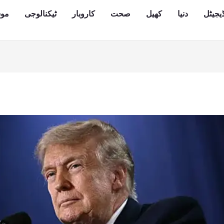
یجیٹل
دنیا
کھیل
صحت
کاروبار
ٹیکنالوجی
مو