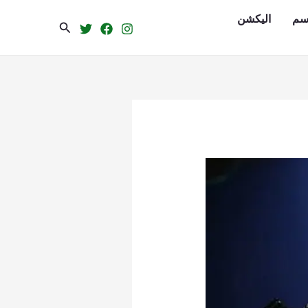
سم
الیکشن
Search