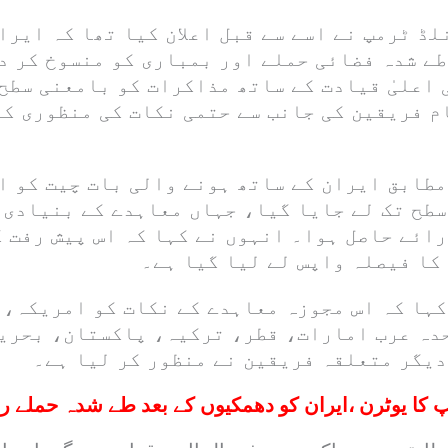
ڈ ٹرمپ نے اسے سے قبل اعلان کیا تھا کہ ایران
طے شدہ فضائی حملے اور بمباری کو منسوخ کر د
اعلیٰ قیادت کے ساتھ مذاکرات کو بامعنی سطح 
م فریقین کی جانب سے حتمی نکات کی منظوری کے
طابق ایران کے ساتھ ہونے والی بات چیت کو اس
سطح تک لے جایا گیا، جہاں معاہدے کے بنیادی 
ائے حاصل ہوا۔ انہوں نے کہا کہ اس پیش رفت ک
کا فیصلہ واپس لے لیا گیا ہے۔
کہا کہ اس مجوزہ معاہدے کے نکات کو امریکہ،
دہ عرب امارات، قطر، ترکیہ، پاکستان، بحری
دیگر متعلقہ فریقین نے منظور کر لیا ہے۔
 کا یوٹرن ،ایران کو دھمکیوں کے بعد طے شدہ حملے ر