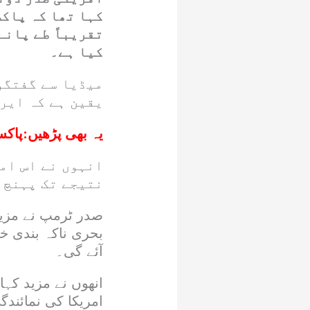
کہا تھا کہ پاک
تقریباً طے پانے
کیا ہے۔
میڈیا سے گفتگو 
یقین ہے کہ ایر
یہ بھی پڑھیں:
پاکس
انہوں نے اس ام
نتیجے تک پہنچ 
صدر ٹرمپ نے مزید 
بحری ناکہ بندی خ
آئے گی۔
انھوں نے مزید کہ
امریکا کی نمائند