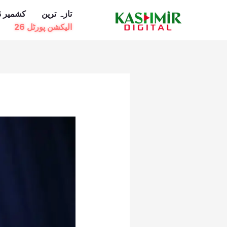
Ski
تازہ ترین
کشمیر ڈ
t
الیکشن پورٹل 26
conten