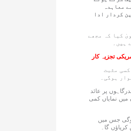
ے معاہدہ
ین کردار ادا
ٰ کیا کہ مجھے
 ہیں۔
مریکی تجزیہ کار
کسی مثبت
وار ہوگی۔
رگاہوں پر عائد
میں نمایاں کمی
ہوگی جس میں
رپاؤں گا۔