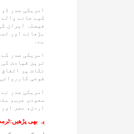
امریکی صدر ڈونل
کیے جانے والے 
فیصلہ ایران کی 
بڑھانے اور تما
ہے۔
امریکی صدر کے م
ترین قیادت کی 
نکات پر اتفاق ر
فوجی کارروائی 
امریکی صدر نے 
سعودی عرب، متح
اردن، مصر اور 
یہ بھی پڑھیں:
ٹرمپ