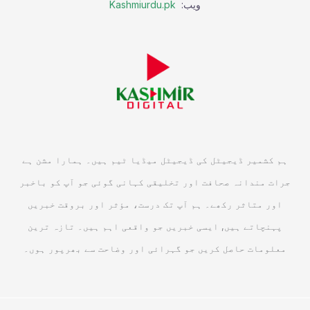
ویب:
Kashmiurdu.pk
ہم کشمیر ڈیجیٹل کی ڈیجیٹل میڈیا ٹیم ہیں۔ ہمارا مشن ہے
جرات مندانہ صحافت اور تخلیقی کہانی گوئی جو آپ کو باخبر
اور متاثر رکھے۔ ہم آپ تک درست، مؤثر اور بروقت خبریں
پہنچاتے ہیں, ایسی خبریں جو واقعی اہم ہیں۔ تازہ ترین
معلومات حاصل کریں جو گہرائی اور وضاحت سے بھرپور ہوں۔