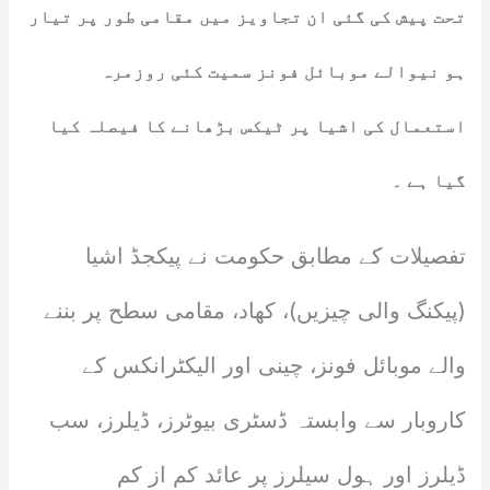
تحت پیش کی گئی ان تجاویز میں مقامی طور پر تیار
ہو نیوالے موبائل فونز سمیت کئی روزمرہ
استعمال کی اشیا پر ٹیکس بڑھانے کا فیصلہ کیا
گیا ہے ۔
تفصیلات کے مطابق حکومت نے پیکجڈ اشیا
(پیکنگ والی چیزیں)، کھاد، مقامی سطح پر بننے
والے موبائل فونز، چینی اور الیکٹرانکس کے
کاروبار سے وابستہ ڈسٹری بیوٹرز، ڈیلرز، سب
ڈیلرز اور ہول سیلرز پر عائد کم از کم