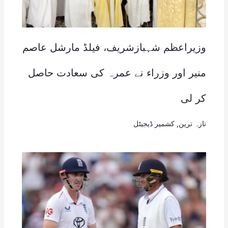
وزیراعظم شہبازشریف، فیلڈ مارشل عاصم
منیر اور وزراء نے عمرہ کی سعادت حاصل
کر لی
تازہ ترین
,
کشمیر ڈیجیٹل