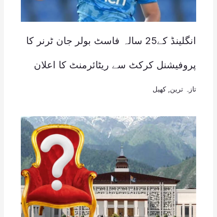
انگلینڈ کے25 سالہ فاسٹ بولر جان ٹرنر کا
پروفیشنل کرکٹ سے ریٹائرمنٹ کا اعلان
تازہ ترین
,
کھیل