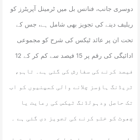
دوسری جانب، فنانس بل میں ٹرمینل آپریٹرز کو
ریلیف دینے کی تجویز بھی شامل ہے، جس کے
تحت ان پر عائد ٹیکس کی شرح کو مجموعی
ادائیگی کی رقم پر 15 فیصد سے کم کر کے 12
فیصد کرنے کی سفارش کی گئی ہے۔ تاہم،
ٹریڈنگ ہاؤسز چلانے والی کمپنیوں کو اب
تک حاصل ودہولڈنگ ٹیکس کی رعایت یا
چھوٹ کو ختم کرنے کی تجویز دی گئی ہے ۔