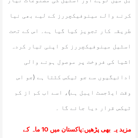
بل میں لوہے اور اسٹیل کی مصنوعات تیار
کرنے والے مینوفیکچررز کے لیے بھی نیا
طریقہ کار تجویز کیا گیا ہے۔ اس کے تحت
اسٹیل مینوفیکچررز کو اپنی تیار کردہ
اشیا کی فروخت پر موصول ہونے والی
ادائیگیوں سے جو ٹیکس کٹتا ہے (جو اس
وقت ایڈجسٹ ایبل ہے)، اسے اب کم از کم
ٹیکس قرار دیا جائے گا ۔
مزید یہ بھی پڑھیں:
پاکستان میں 10 ماہ کے