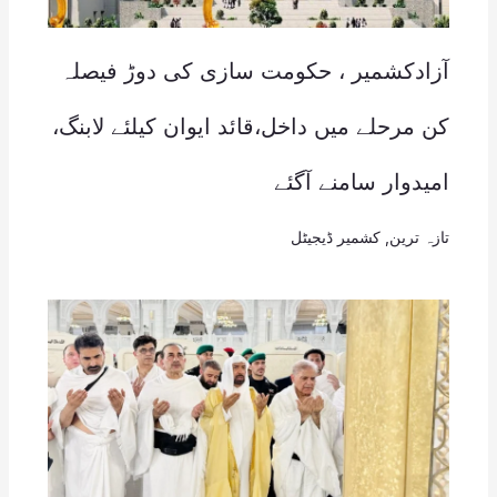
آزادکشمیر ، حکومت سازی کی دوڑ فیصلہ
کن مرحلے میں داخل،قائد ایوان کیلئے لابنگ،
امیدوار سامنے آگئے
تازہ ترین
,
کشمیر ڈیجیٹل