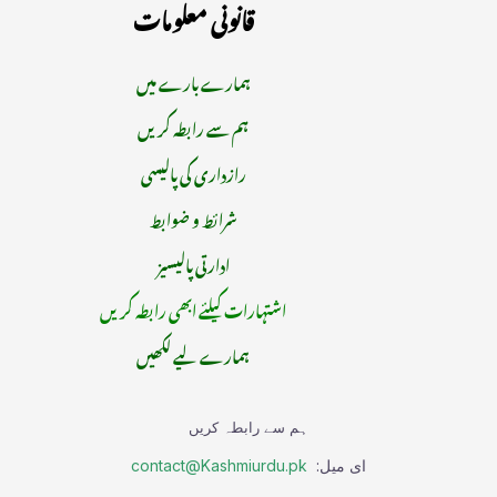
قانونی معلومات
ہمارے بارے میں
ہم سے رابطہ کریں
رازداری کی پالیسی
شرائط و ضوابط
ادارتی پالیسیز
اشتہارات کیلئے ابھی رابطہ کریں
ہمارے لیے لکھیں
ہم سے رابطہ کریں
ای میل:
contact@Kashmiurdu.pk