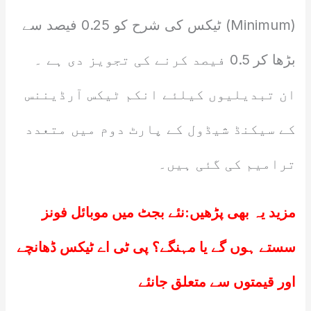
(Minimum) ٹیکس کی شرح کو 0.25 فیصد سے
بڑھا کر 0.5 فیصد کرنے کی تجویز دی ہے ۔
ان تبدیلیوں کیلئے انکم ٹیکس آرڈیننس
کے سیکنڈ شیڈول کے پارٹ دوم میں متعدد
ترامیم کی گئی ہیں۔
مزید یہ بھی پڑھیں:
نئے بجٹ میں موبائل فونز
سستے ہوں گے یا مہنگے؟ پی ٹی اے ٹیکس ڈھانچے
اور قیمتوں سے متعلق جانئے