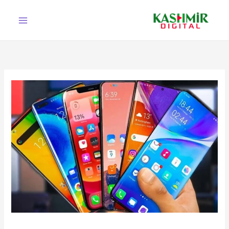
Ski
t
conten