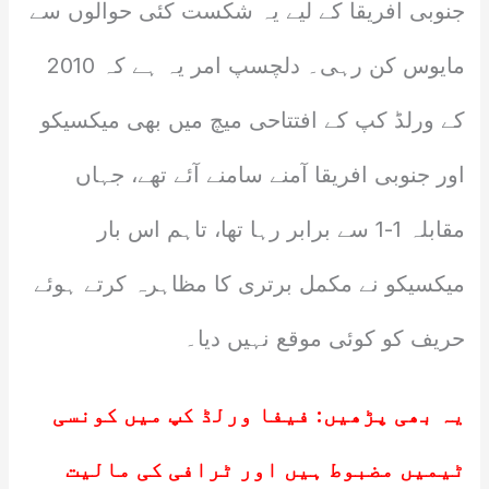
جنوبی افریقا کے لیے یہ شکست کئی حوالوں سے
مایوس کن رہی۔ دلچسپ امر یہ ہے کہ 2010
کے ورلڈ کپ کے افتتاحی میچ میں بھی میکسیکو
اور جنوبی افریقا آمنے سامنے آئے تھے، جہاں
مقابلہ 1-1 سے برابر رہا تھا، تاہم اس بار
میکسیکو نے مکمل برتری کا مظاہرہ کرتے ہوئے
حریف کو کوئی موقع نہیں دیا۔
یہ بھی پڑھیں:
فیفا ورلڈ کپ میں کونسی
ٹیمیں مضبوط ہیں اور ٹرافی کی مالیت