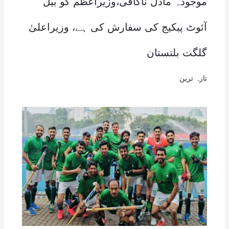
موجودہ ماڈل ناکافی،وزیراعظم کو بیل
آئوٹ پیکیج کی سفارش کی ہے، وزیراعلیٰ
گلگت بلتستان
تازہ ترین