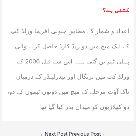
کتنی ہے؟
اعداد و شمار کے مطابق جنوبی افریقا ورلڈ کپ
کے ایک میچ میں دو ریڈ کارڈ حاصل کرنے والی
پہلی ٹیم بن گئی ہے۔ اس سے قبل 2006 کے
ورلڈ کپ میں پرتگال اور نیدرلینڈز کے درمیان
ناک آؤٹ مرحلے کے میچ میں دونوں ٹیموں کے دو،
دو کھلاڑیوں کو میدان بدر کیا گیا تھا۔
→
Next Post
Previous Post
←