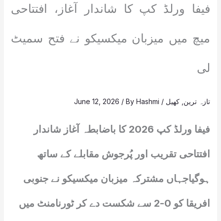
فیفا ورلڈ کپ کا شاندار آغاز، افتتاحی
میچ میں میزبان میکسیکو نے فتح سمیٹ
لی
تازہ ترین
,
کھیل
/
Hashmi
/ By
June 12, 2026
فیفا ورلڈ کپ 2026 کا باضابطہ آغاز شاندار
افتتاحی تقریب اور پُرجوش مقابلے کے ساتھ
ہوگیاجہاں مشترکہ میزبان میکسیکو نے جنوبی
افریقا کو 0-2 سے شکست دے کر ٹورنامنٹ میں