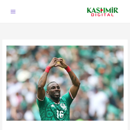
Ski
t
conten