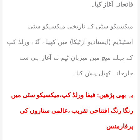
فاتحانہ آغاز کیا۔
میکسیکو سٹی کے تاریخی میکسیکو سٹی
اسٹیڈیم (ایستادیو ازٹیکا) میں کھیلے گئے ورلڈ کپ
کے پہلے میچ میں میزبان ٹیم نے آغاز ہی سے
جارحانہ کھیل پیش کیا۔
یہ بھی پڑھیں:
فیفا ورلڈ کپ،میکسیکو سٹی میں
رنگا رنگ افتتاحی تقریب ،عالمی ستاروں کی
پرفارمنس