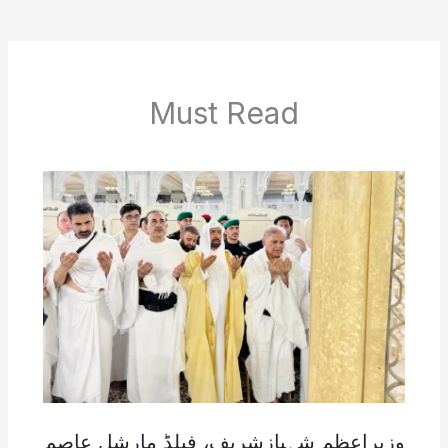
Must Read
وزیراعظم شہبازشریف، فیلڈ مارشل عاصم