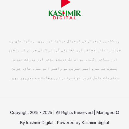
ہم کشمیر ڈیجیٹل کی ڈیجیٹل میڈیا ٹیم ہیں۔ ہمارا مشن ہے
جرات مندانہ صحافت اور تخلیقی کہانی گوئی جو آپ کو باخبر
اور متاثر رکھے۔ ہم آپ تک درست، مؤثر اور بروقت خبریں
پہنچاتے ہیں, ایسی خبریں جو واقعی اہم ہیں۔ تازہ ترین
معلومات حاصل کریں جو گہرائی اور وضاحت سے بھرپور ہوں۔
© Copyright 2015 - 2025 | All Rights Reserved | Managed
By
kashmir Digital
| Powered by
Kashmir digital