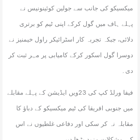
میکسیکو کی جانب سے جولین کوئینونیس نے
پہلے ہاف میں گول کرکے اپنی ٹیم کو برتری
دلائی، جبکہ تجربہ کار اسٹرائیکر راول خیمنیز نے
دوسرا گول اسکور کرکے کامیابی پر مہر ثبت کر
دی۔
فیفا ورلڈ کپ کی 23ویں ایڈیشن کے پہلے مقابلے
میں جنوبی افریقا کی ٹیم میکسیکو کے دباؤ کا
مقابلہ نہ کر سکی اور دفاعی غلطیوں نے اس
کی مشکلات مزید بڑھا دیں۔