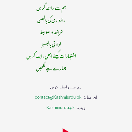
ہم سے رابطہ کریں
رازداری کی پالیسی
شرائط و ضوابط
ادارتی پالیسیز
اشتہارات کیلئے ابھی رابطہ کریں
ہمارے لیے لکھیں
ہم سے رابطہ کریں
ای میل:
contact@Kashmiurdu.pk
ویب:
Kashmiurdu.pk