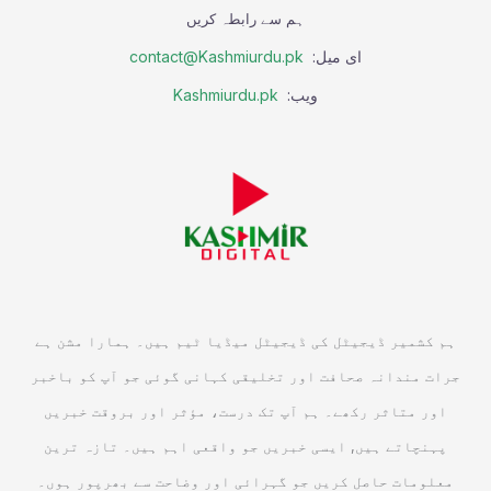
ہم سے رابطہ کریں
ای میل:
contact@Kashmiurdu.pk
ویب:
Kashmiurdu.pk
ہم کشمیر ڈیجیٹل کی ڈیجیٹل میڈیا ٹیم ہیں۔ ہمارا مشن ہے
جرات مندانہ صحافت اور تخلیقی کہانی گوئی جو آپ کو باخبر
اور متاثر رکھے۔ ہم آپ تک درست، مؤثر اور بروقت خبریں
پہنچاتے ہیں, ایسی خبریں جو واقعی اہم ہیں۔ تازہ ترین
معلومات حاصل کریں جو گہرائی اور وضاحت سے بھرپور ہوں۔