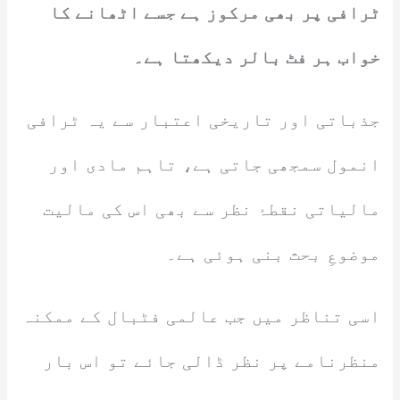
ٹرافی پر بھی مرکوز ہے جسے اٹھانے کا
خواب ہر فٹ بالر دیکھتا ہے۔
جذباتی اور تاریخی اعتبار سے یہ ٹرافی
انمول سمجھی جاتی ہے، تاہم مادی اور
مالیاتی نقطۂ نظر سے بھی اس کی مالیت
موضوعِ بحث بنی ہوئی ہے۔
اسی تناظر میں جب عالمی فٹبال کے ممکنہ
منظرنامے پر نظر ڈالی جائے تو اس بار