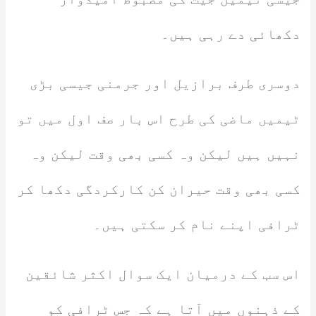
دکھائی دے رہی ہیں۔
دوسری طرف برازیل اور جرمنی جیسی بڑی
ٹیمیں ماضی کی طرح اس بار صف اول میں تو
نہیں ہیں لیکن وہ کسی بھی وقت لیکن وہ
کسی بھی وقت حیران کن کارکردگی دکھا کر
ٹرافی اپنے نام کر سکتی ہیں۔
اس سب کے درمیان ایک سوال اکثر شائقین
کے ذہنوں میں آتا ہے کہ جس ٹرافی کو