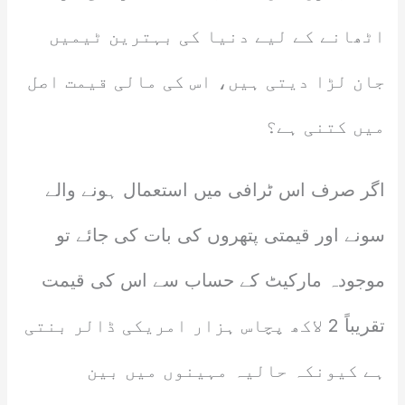
اٹھانے کے لیے دنیا کی بہترین ٹیمیں
جان لڑا دیتی ہیں، اس کی مالی قیمت اصل
میں کتنی ہے؟
اگر صرف اس ٹرافی میں استعمال ہونے والے
سونے اور قیمتی پتھروں کی بات کی جائے تو
موجودہ مارکیٹ کے حساب سے اس کی قیمت
تقریباً 2 لاکھ پچاس ہزار امریکی ڈالر بنتی
ہے کیونکہ حالیہ مہینوں میں بین