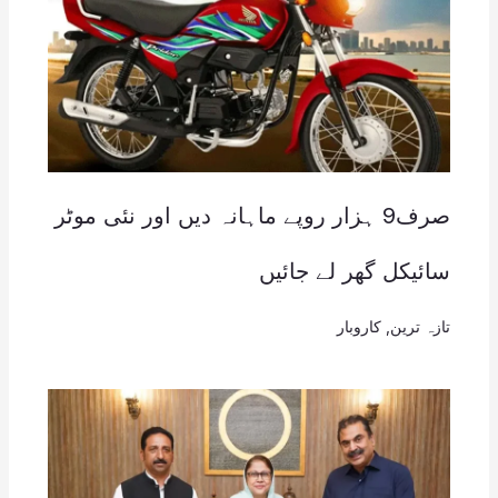
صرف9 ہزار روپے ماہانہ دیں اور نئی موٹر
سائیکل گھر لے جائیں
تازہ ترین
,
کاروبار