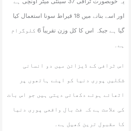
یہ خوبصورت ٹرافی 37 سینٹی میٹر اونچی ہے
اور اسے بنانے میں 18 قیراط سونا استعمال کیا
گیا ہے جبکہ اس کا کل وزن تقریباً 6 کلوگرام
ہے۔
اس ٹرافی کے ڈیزائن میں دو انسانی
شکلیں پوری دنیا کو اپنے ہاتھوں پر
اٹھائے ہوئے دکھائی دیتی ہیں جو اس بات
کی علامت ہے کہ فٹ بال واقعی پوری دنیا
کا مقبول ترین کھیل ہے۔