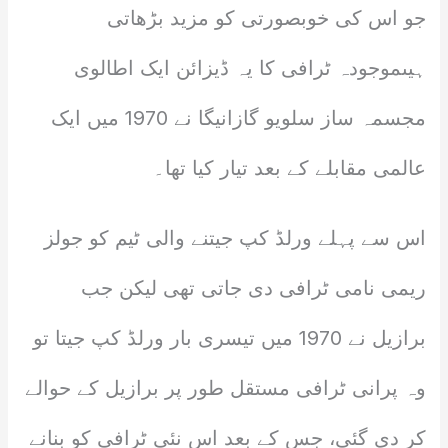
جو اس کی خوبصورتی کو مزید بڑھاتی
ہیںموجودہ ٹرافی کا یہ ڈیزائن ایک اطالوی
مجسمہ ساز سلویو گازانیگا نے 1970 میں ایک
عالمی مقابلے کے بعد تیار کیا تھا۔
اس سے پہلے ورلڈ کپ جیتنے والی ٹیم کو جولز
ریمی نامی ٹرافی دی جاتی تھی لیکن جب
برازیل نے 1970 میں تیسری بار ورلڈ کپ جیتا تو
وہ پرانی ٹرافی مستقل طور پر برازیل کے حوالے
کر دی گئی، جس کے بعد اس نئی ٹرافی کو بنانے