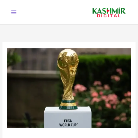
Ski
t
conten