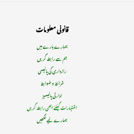
قانونی معلومات
ہمارے بارے میں
ہم سے رابطہ کریں
رازداری کی پالیسی
شرائط و ضوابط
ادارتی پالیسیز
اشتہارات کیلئے ابھی رابطہ کریں
ہمارے لیے لکھیں