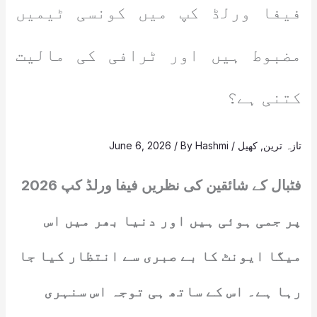
فیفا ورلڈ کپ میں کونسی ٹیمیں
مضبوط ہیں اور ٹرافی کی مالیت
کتنی ہے؟
تازہ ترین
,
کھیل
/
Hashmi
/ By
June 6, 2026
فٹبال کے شائقین کی نظریں فیفا ورلڈ کپ 2026
پر جمی ہوئی ہیں اور دنیا بھر میں اس
میگا ایونٹ کا بے صبری سے انتظار کیا جا
رہا ہے۔ اس کے ساتھ ہی توجہ اس سنہری