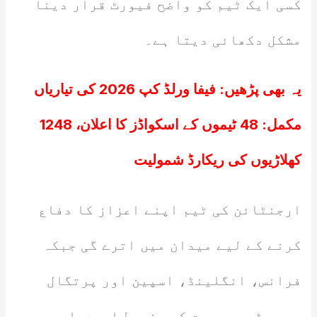
کسی ایک ٹیم کو واضح فیورٹ قرار دینا
مشکل دکھائی دیتا ہے۔
یہ بھی پڑھیں:
فیفا ورلڈ کپ 2026 کی تیاریاں
مکمل: 48 ٹیموں کے اسکواڈز کا اعلان، 1248
کھلاڑیوں کی ریکارڈ شمولیت
ارجنٹائن کی ٹیم اپنے اعزاز کا دفاع
کرنے کے لیے میدان میں اترے گی جبکہ
فرانس، انگلینڈ، اسپین اور پرتگال
جیسی ٹیمیں جیت کی مضبوط امیدوار