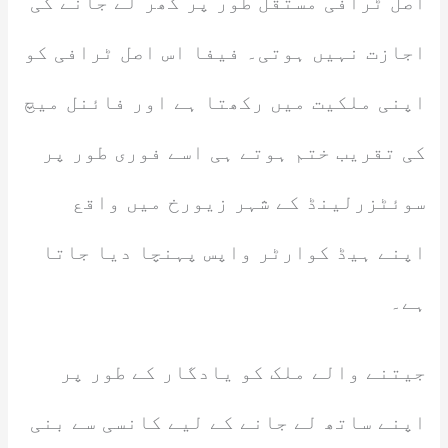
اصل ٹرافی مستقل طور پر گھر لے جانے کی
اجازت نہیں ہوتی۔ فیفا اس اصل ٹرافی کو
اپنی ملکیت میں رکھتا ہے اور فائنل میچ
کی تقریب ختم ہوتے ہی اسے فوری طور پر
سوئٹزرلینڈ کے شہر زیورخ میں واقع
اپنے ہیڈ کوارٹر واپس پہنچا دیا جاتا
ہے۔
جیتنے والے ملک کو یادگار کے طور پر
اپنے ساتھ لے جانے کے لیے کانسی سے بنی