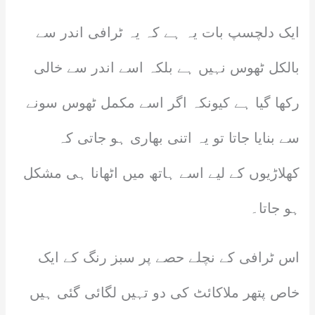
ایک دلچسپ بات یہ ہے کہ یہ ٹرافی اندر سے
بالکل ٹھوس نہیں ہے بلکہ اسے اندر سے خالی
رکھا گیا ہے کیونکہ اگر اسے مکمل ٹھوس سونے
سے بنایا جاتا تو یہ اتنی بھاری ہو جاتی کہ
کھلاڑیوں کے لیے اسے ہاتھ میں اٹھانا ہی مشکل
ہو جاتا۔
اس ٹرافی کے نچلے حصے پر سبز رنگ کے ایک
خاص پتھر ملاکائٹ کی دو تہیں لگائی گئی ہیں