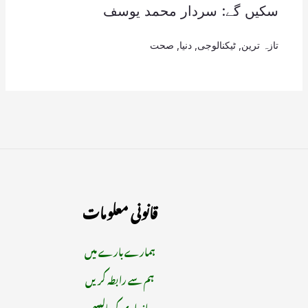
سکیں گے: سردار محمد یوسف
تازہ ترین
,
ٹیکنالوجی
,
دنیا
,
صحت
قانونی معلومات
ہمارے بارے میں
ہم سے رابطہ کریں
رازداری کی پالیسی