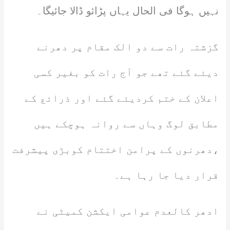
نہیں ہوگا فی الحال یہاں پڑائو ڈالا جائیگا۔
گزشتہ رات سے دو الک مقام پر دھرنے
دیئے گئے تھے جو آج رات کو بغیر کسی
اعلان کے ختم کردیئے گئے اور ذرائع کے
مطابق لوگ وہاں سے روانہ ہوچکے ہیں
،دھرنوں کے پرامن اختتام کوبڑی پیشرفت
قرار دیا جا رہا ہے۔
ادھر کالعدم عوامی ایکشن کمیٹی نے