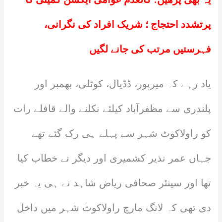
پرتشدد احتجاج ؛ شریک افراد کی نگرانی،
فہرستیں مرتب کی جانے لگیں
یاد رہے کہ میرپور، ڈڈیال، کوٹلی، بھمبر اور
پلندری سے مظفرآباد کیلئے نکلنے والے قافلے رات
کو راولاکوٹ شہر سے پہلے ہی رک گئے تھے
جہاں عمر نذیر کشمیری اور دیگر نے خطاب کیا
تھا اور سینئر صحافی ریاض شاہد نے ہی یہ خبر
دی تھی کہ لانگ مارچ راولاکوٹ شہر میں داخل