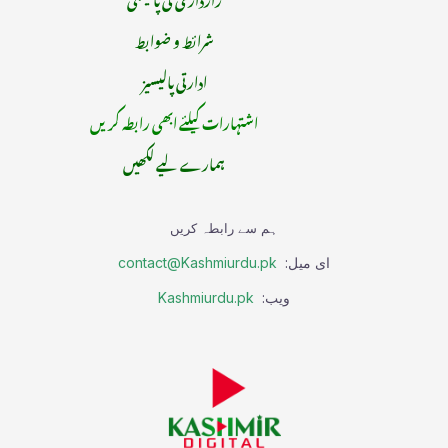
شرائط و ضوابط
ادارتی پالیسیز
اشتہارات کیلئے ابھی رابطہ کریں
ہمارے لیے لکھیں
ہم سے رابطہ کریں
ای میل:
contact@Kashmiurdu.pk
ویب:
Kashmiurdu.pk