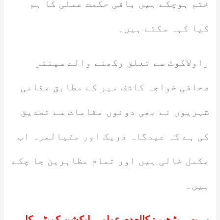
ختم ہوچکے ہیں باقی حکمت عملی کا ہم
کیا کہہ سکتے ہیں۔
راولاکوٹ سے تعلق رکھنے والے سینئر
صحافی خواجہ کاشف میر کے مطابق مقامی
شہریوں نے بھی دونوں مقامات سے تصدیق
کی ہے کہ عیدگاہ دریک اور متیالمرہ اب
مکمل خالی ہیں اور تمام مظاہرین جا چکے
ہیں۔
یہ بھی پڑھیں:
کالعدم عوامی ایکشن کمیٹی کا