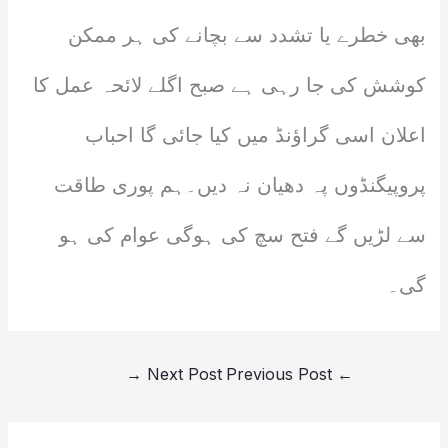
بھی خطرے یا تشدد سے بچانے کی ہر ممکن
کوشش کی جا رہی ہے صبح اگلے لائحہ عمل کا
اعلان اسی گراؤنڈ میں کیا جائی گا احباب
پروپیگنڈوں پہ دھیان نہ دیں۔ہم پوری طاقت
سے لڑیں گے فتح سچ کی ہوگی عوام کی ہو
گی۔
→
Next Post
Previous Post
←