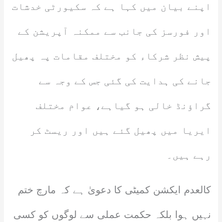
اپنے بیان میں کہا ہے کہ سکیورٹی خدشات
اور فورسز کی جانب سے ممکنہ آپریشن کے
پیش نظر شرکاء کو مختلف مقامات پہ پھیل
جانے کی ہدایت کی گئی جس کے وجہ سے
گراؤنڈ خالی ہو گیاہے، عوام مختلف
ایریا میں پھیل گئے ہیں اور ریسٹ کر
رہے ہیں۔
کالعدم ایکشن کمیٹی کا دعویٰ ہے کہ مارچ ختم
نہیں ہوا بلکہ حکمت عملی سے لوگوں کو کسی