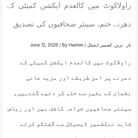
راولاکوٹ میں کالعدم ایکشن کمیٹی کے
دھرنے ختم، سینئر صحافیوں کی تصدیق
تازہ ترین
,
کشمیر ڈیجیٹل
/
Hashmi
/ By
June 12, 2026
راولاکوٹ میں کالعدم ایکشن کمیٹی کے
دھرنے پر امن طریقے اور مزید جانی
نقصان کے بغیر سے ختم کر دئیے گئےہیں،
سینئر صحافیوں خواجہ کاشف میر اور ریاض
شاہد نےکشمیر ڈیجیٹل سے گفتگو کرتے