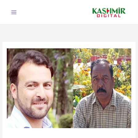
Ski
t
conten