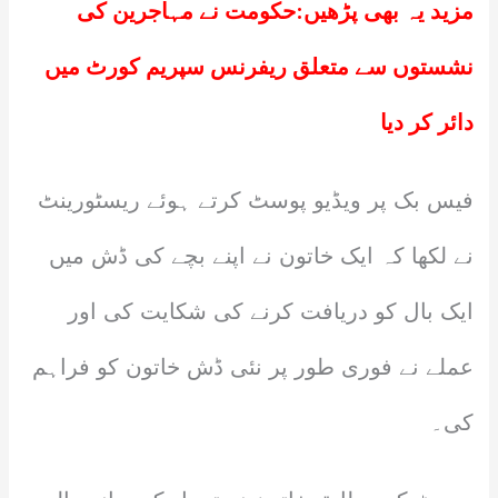
مزید یہ بھی پڑھیں:
حکومت نے مہاجرین کی
نشستوں سے متعلق ریفرنس سپریم کورٹ میں
دائر کر دیا
فیس بک پر ویڈیو پوسٹ کرتے ہوئے ریسٹورینٹ
نے لکھا کہ ایک خاتون نے اپنے بچے کی ڈش میں
ایک بال کو دریافت کرنے کی شکایت کی اور
عملے نے فوری طور پر نئی ڈش خاتون کو فراہم
کی۔