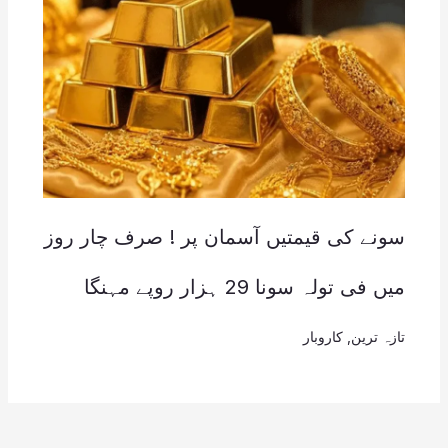
سونے کی قیمتیں آسمان پر ! صرف چار روز
میں فی تولہ سونا 29 ہزار روپے مہنگا
تازہ ترین
,
کاروبار