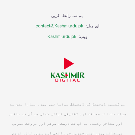
ہم سے رابطہ کریں
ای میل:
contact@Kashmiurdu.pk
ویب:
Kashmiurdu.pk
ہم کشمیر ڈیجیٹل کی ڈیجیٹل میڈیا ٹیم ہیں۔ ہمارا مشن ہے
جرات مندانہ صحافت اور تخلیقی کہانی گوئی جو آپ کو باخبر
اور متاثر رکھے۔ ہم آپ تک درست، مؤثر اور بروقت خبریں
پہنچاتے ہیں, ایسی خبریں جو واقعی اہم ہیں۔ تازہ ترین