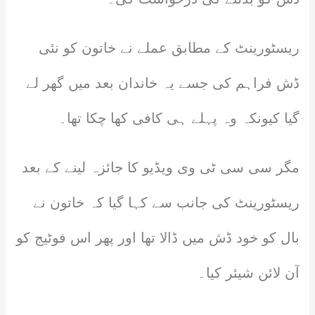
ریسٹورینٹ کے مطابق عملے نے خاتون کو نئی
ڈش فراہم کی جسے یہ خاندان بعد میں گھر لے
گیا کیونکہ وہ پہلے ہی کافی کھا چکا تھا۔
مگر سی سی ٹی وی ویڈیو کا جائزہ لینے کے بعد
ریسٹورینٹ کی جانب سے کہا گیا کہ خاتون نے
بال کو خود ڈش میں ڈالا تھا اور پھر اس فوٹیج کو
آن لائن شیئر کیا۔