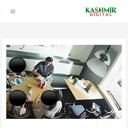
Ski
t
conten