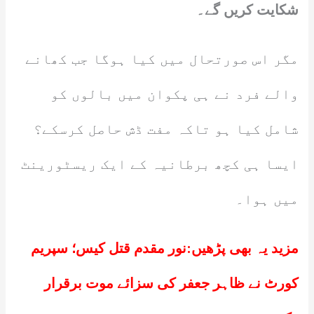
شکایت کریں گے۔
مگر اس صورتحال میں کیا ہوگا جب کھانے
والے فرد نے ہی پکوان میں بالوں کو
شامل کیا ہو تاکہ مفت ڈش حاصل کرسکے؟
ایسا ہی کچھ برطانیہ کے ایک ریسٹورینٹ
میں ہوا۔
مزید یہ بھی پڑھیں:
نور مقدم قتل کیس؛ سپریم
کورٹ نے ظاہر جعفر کی سزائے موت برقرار