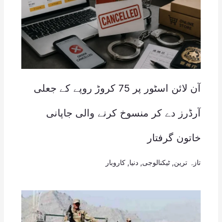
آن لائن اسٹور پر 75 کروڑ روپے کے جعلی
آرڈرز دے کر منسوخ کرنے والی جاپانی
خاتون گرفتار
تازہ ترین
,
ٹیکنالوجی
,
دنیا
,
کاروبار