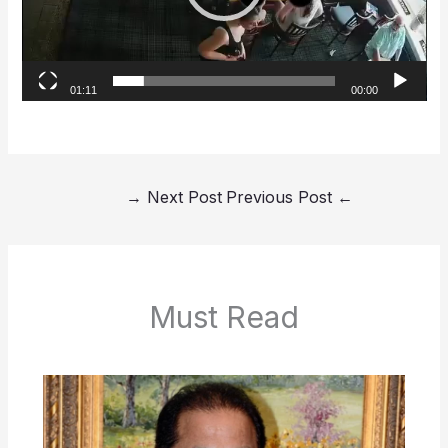
01:11
00:00
→
Next Post
Previous Post
←
Must Read