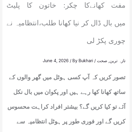
مفت کھانےکا چکر: خاتون کا پلیٹ
میں بال ڈال کر نیا کھانا طلب،انتظامیہ نے
چوری پکڑ لی
تازہ ترین
,
صحت
/
Bukhari
/ By
June 4, 2026
تصور کریں کہ آپ کسی ہوٹل میں گھر والوں کے
ساتھ کھانا کھا رہے ہیں اور پکوان میں بال نکل
آئے تو کیا کریں گے؟ بیشتر افراد کراہت محسوس
کریں گے اور فوری طور پر ہوٹل انتظامیہ سے