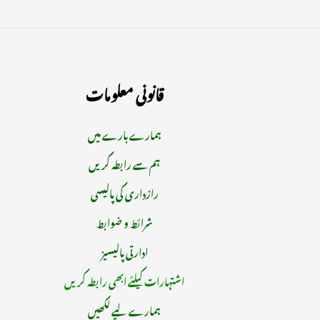
قانونی معلومات
ہمارے بارے میں
ہم سے رابطہ کریں
رازداری کی پالیسی
شرائط و ضوابط
ادارتی پالیسیز
اشتہارات کیلئے ابھی رابطہ کریں
ہمارے لیے لکھیں