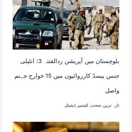
بلوچستان میں آپریشن ردالفتنہ 3: انٹیلی
جنس بیسڈ کارروائیوں میں 15 خوارج جہنم
واصل
تازہ ترین
,
صحت
,
کشمیر ڈیجیٹل