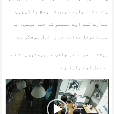
یاد دلانا چاہتے ہیں کہ چمچ یا کیچیپ
ہمارے ٹیک اوے مینیو کا حصہ نہیں۔ یہ
پوسٹ سوشل میڈیا پر وائرل ہوچکی ہے
بیشتر افراد کی جانب سے ریسٹورینٹ کے
ردعمل کو سراہا ہے۔
Video
Player