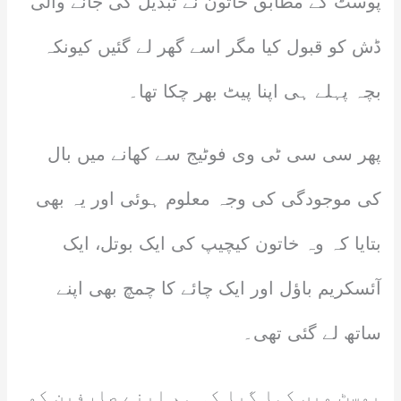
پوسٹ کے مطابق خاتون نے تبدیل کی جانے والی
ڈش کو قبول کیا مگر اسے گھر لے گئیں کیونکہ
بچہ پہلے ہی اپنا پیٹ بھر چکا تھا۔
پھر سی سی ٹی وی فوٹیج سے کھانے میں بال
کی موجودگی کی وجہ معلوم ہوئی اور یہ بھی
بتایا کہ وہ خاتون کیچیپ کی ایک بوتل، ایک
آئسکریم باؤل اور ایک چائے کا چمچ بھی اپنے
ساتھ لے گئی تھی۔
پوسٹ میں کہا گیا کہ ہم اپنے صارفین کو