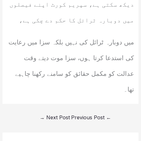
دیکھ سکتی ہے، سپریم کورٹ اپنے فیصلوں
میں دوبارہ ٹرائل کا حکم دے چکی ہے،
میں دوبارہ ٹرائل کی نہیں بلکہ سزا میں رعایت
کی استدعا کرتا ہوں، سزا موت دیتے وقت
عدالت کو مکمل حقائق کو سامنے رکھنا چاہیے
تھا۔
→
Next Post
Previous Post
←