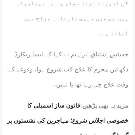
کی ادویات لیتا تھا، یہ وہ بیماریاں
ہیں جس میں مریض جارحانہ مزاج میں
آجاتا ہے۔
جسٹس اشتیاق ابراہیم نے کہا کہ ایسا ریکارڈ
دکھائیں مجرم کا علاج کب شروع ہوا، وقوعے کے
وقت علاج چل رہا تھا یا نہیں۔
مزید یہ بھی پڑھیں:
قانون ساز اسمبلی کا
خصوصی اجلاس شروع؛ مہاجرین کی نشستوں پر