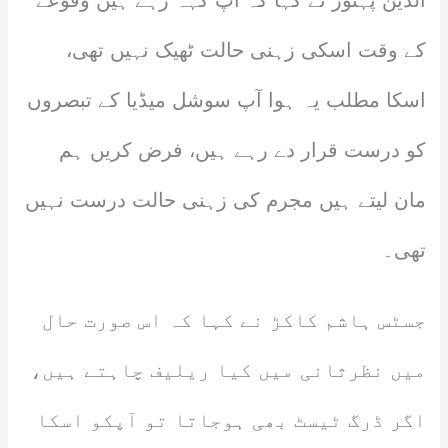
الدین پہنور نے کہا کہ آپ کہہ رہے ہیں وقوعے
کے وقت اسکی زہنی حالت ٹھیک نہیں تھی،
اسکا مطلب یہ ہوا آپ سوشل میڈیا کے تبصروں
کو درست قرار دے رہے ہیں، فرض کریں ہم
مان لیتے ہیں مجرم کی زہنی حالت درست نہیں
تھی۔
جسٹس ہاشم کاکڑ نے کہا کہ اس صورت حال
میں نظرثانی میں کیا ریلیف چاہتے ہیں،
اگر ڈرگ ٹیسٹ بھی ہوجاتا تو آپکو اسکا