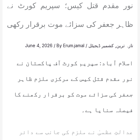
نور مقدم قتل کیس؛ سپریم کورٹ نے
ظاہر جعفر کی سزائے موت برقرار رکھی
تازہ ترین
,
کشمیر ڈیجیٹل
/
Erum.jamal
/ By
June 4, 2026
اسلام آباد: سپریم کورٹ آف پاکستان نے
نور مقدم قتل کیس کے مرکزی ملزم ظاہر
جعفر کی سزائے موت کو برقرار رکھنے کا
فیصلہ سنایا ہے۔
عدالتِ عظمیٰ نے ملزم کی جانب سے دائر