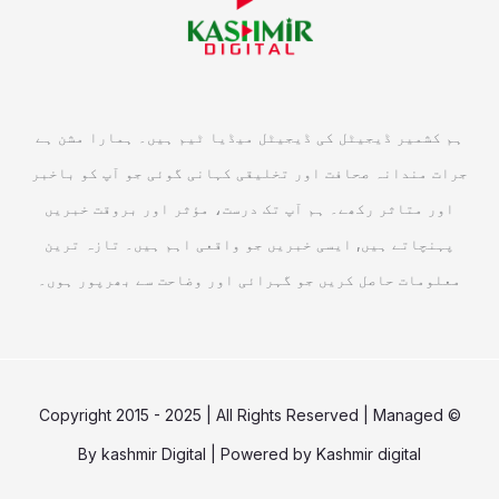
ہم کشمیر ڈیجیٹل کی ڈیجیٹل میڈیا ٹیم ہیں۔ ہمارا مشن ہے
جرات مندانہ صحافت اور تخلیقی کہانی گوئی جو آپ کو باخبر
اور متاثر رکھے۔ ہم آپ تک درست، مؤثر اور بروقت خبریں
پہنچاتے ہیں, ایسی خبریں جو واقعی اہم ہیں۔ تازہ ترین
معلومات حاصل کریں جو گہرائی اور وضاحت سے بھرپور ہوں۔
© Copyright 2015 - 2025 | All Rights Reserved | Managed
By
kashmir Digital
| Powered by
Kashmir digital