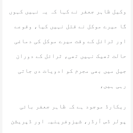
وکیل ظاہر جعفر نے کہا کہ یہ نہیں کہوں
گا میرے موکل نے قتل نہیں کیا، وقوعے
اور ٹرائل کے وقت میرے موکل کی دماغی
حالت ٹھیک نہیں تھی، ٹرائل کے دوران
جیل میں بھی مجرم کو ادویات دی جاتی
رہی ہیں،
ریکارڈ موجود ہے کہ ظاہر جعفر بائی
پولر ڈس آرڈر، شیزوفرینیہ اور ڈپریشن