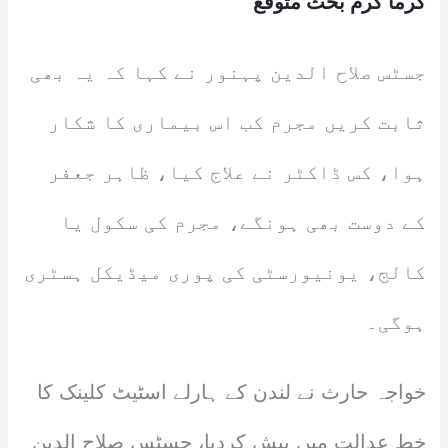
گرما گرم بحث متوقع
جسٹس صلاح الدین پہنور نے کہا کہ یہ بھی
ثابت کریں مجرم کب اس بیماری کا شکار
ہوا، کس ڈاکٹر نے علاج کیا، ظاہر جعفر
کے دوست بھی ہونگے، مجرم کی سکول یا
کالج، یونیورسٹی کی پوری میڈیکل ہسٹری
ہوگی۔
خواجہ حارث نے لندن کے ہارلے اسٹیٹ کلینک کا
خط عدالت میں پیش کردیا، جسٹس صلاح الدین