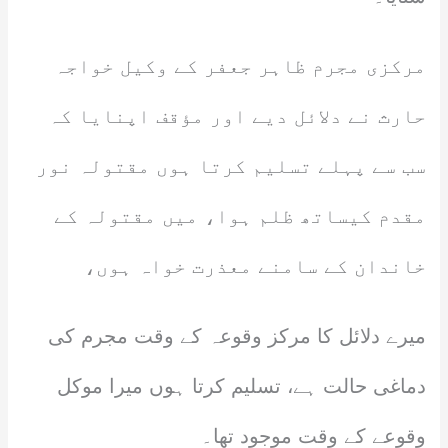
مرکزی مجرم ظاہر جعفر کے وکیل خواجہ
حارث نے دلائل دیے اور مؤقف اپنایا کہ
سب سے پہلے تسلیم کرتا ہوں مقتولہ نور
مقدم کیساتھ ظلم ہوا، میں مقتولہ کے
خاندان کے سامنے معذرت خواہ ہوں،
میرے دلائل کا مرکز وقوعہ کے وقت مجرم کی
دماغی حالت ہے، تسلیم کرتا ہوں میرا موکل
وقوعے کے وقت موجود تھا۔