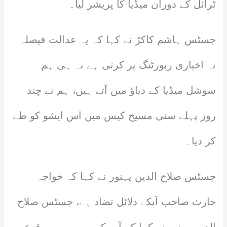
ٹرائل کے دوران میڈیا کا پریشر لیا۔
جسٹس ہاشم کاکڑ نے کہا کہ یہ عدالت فیصلہ
نہ اخباری رپورٹنگ پر کرتی ہے نہ ہی ہم
سوشل میڈیا کے دباؤ میں آتے ہیں، ہم نے چند
روز پہلے سنی مسیح کیس میں اس ایشو کو طے
کر دیا۔
جسٹس صلاح الدین پہنور نے کہا کہ خواجہ
حارث صاحب آپکے دلائل تضاد ہے، جسٹس صلاح