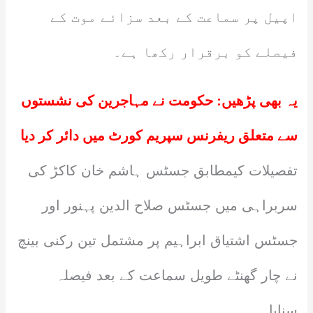
اپیل پر سماعت کے بعد سزائے موت کے
فیصلے کو برقرار رکھا ہے۔
یہ بھی پڑھیں:
حکومت نے مہاجرین کی نشستوں
سے متعلق ریفرنس سپریم کورٹ میں دائر کر دیا
تفصیلات کیمطابق جسٹس ہاشم خان کاکڑ کی
سربراہی میں جسٹس صلاح الدین پہنور اور
جسٹس اشتیاق ابراہیم پر مشتمل تین رکنی بینچ
نے چار گھنٹے طویل سماعت کے بعد فیصلہ
سنایا۔