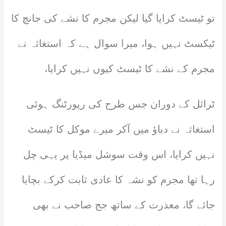
تو ٹیسٹ کرایا گیا لیکن مجرم کا نشے کی جانچ کا
ٹیکسٹ نہیں ہوا، میرا سوال ہے کہ استغاثہ نے
مجرم کے نشے کا ٹیسٹ کیوں نہیں کرایا،
ٹرائل کے دوران جس طرح کی رپورٹنگ ہوئی
استغاثہ نے دباؤ میں آکر میرے موکل کا ٹیسٹ
نہیں کرایا، اس وقت سوشل میڈیا پر یہی چل
رہا تھا مجرم کو نشہ کا عادی ثابت کرکے بچایا
جائے گا، معذرت کے ساتھ جج صاحب نے بھی