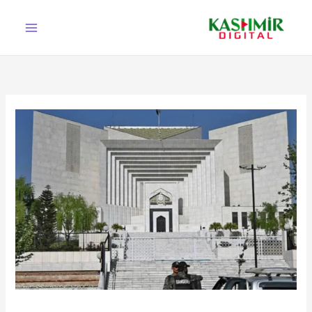
Ski
t
conten