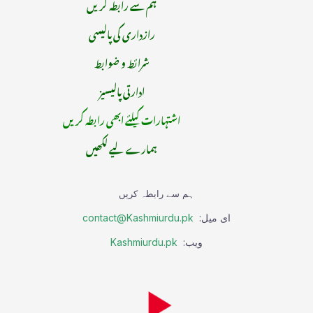
ہم سے رابطہ کریں
رازداری کی پالیسی
شرائط و ضوابط
ادارتی پالیسیز
اشتہارات کیلئے ابھی رابطہ کریں
ہمارے لیے لکھیں
ہم سے رابطہ کریں
ای میل:
contact@Kashmiurdu.pk
ویب:
Kashmiurdu.pk