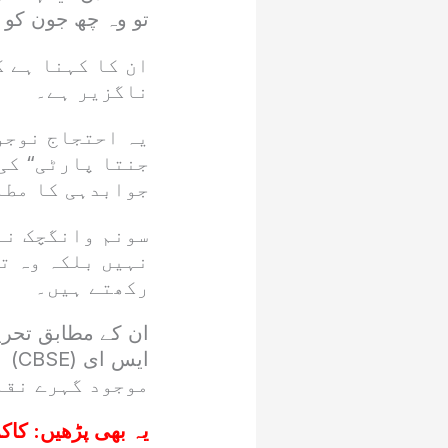
تو وہ چھ جون کو 
ان کا کہنا ہے 
ناگزیر ہے۔
یہ احتجاج نوجو
جنتا پارٹی“ کی
جوابدہی کا مطا
سونم وانگچک نے
نہیں بلکہ وہ تع
رکھتے ہیں۔
ایس
موجود گہرے نقا
یہ بھی پڑھیں:
کاکر