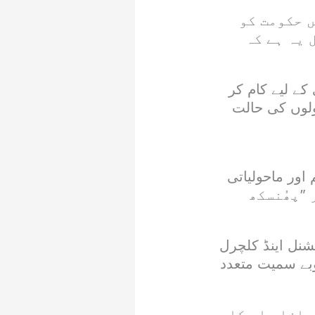
ں حکومت کو
 یہ ہے کہ
کے لیے کام کر
ولوں کی حالت
 اور ماحولیاتی
ے کردار ”پھُنسکھ
وکیشنل اینڈ کلچرل
وبے سمیت متعدد
وازا جا چکا