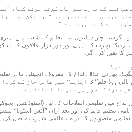
 کی نیت کے بارے میں بات کرتے ہوئے کہا، ”می
یں دس میں سے دس نمبر دوں گا، لیکن اصل سوال
ل درآمد کتنا ہوتا ہے۔“
وہ گزشتہ چار دہائیوں سے تعلیم کے شعبے میں بہتری 
ے نزدیک بھارت کے دیہی اور دور دراز علاقوں کے اسک
ل کا تعین کرے گی۔
ن ہیں؟
نگچک بھارتی علاقے لداخ کے معروف انجینئر، ماہرِ تعلیم
کارکن ہیں۔ انہیں بالی ووڈ فلم’’ 3 ایڈیٹ‘‘ میں عامر خان ک
قی محرک کے طور پر بھی جانا جاتا ہے۔
ں نے 1988 میں لداخ میں تعلیمی اصلاحات کے لیے (اسٹوڈنٹس ایج
نامی تنظیم قائم کی اور بعد ازاں ”آئس اسٹوپا“ منص
تعلیمی منصوبوں کے ذریعے عالمی شہرت حاصل کی۔
 ممتاز اعزاز ریمن میگسیسے ایوارڈ سے بھی ن