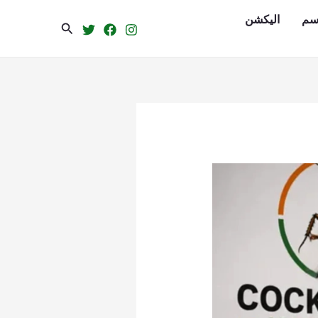
سم
الیکشن
Search