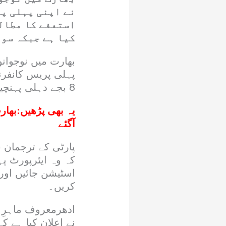
نے اپنی پہلی پ
کیا ہے جبکہ سون
بھارت میں نوجوانو
8 بجے دہلی پہنچیں گے۔
یہ بھی پڑھیں:
بھار
آگئے
پارٹی کے ترجمان س
کہ وہ ایئرپورٹ پہ
اسٹیشن جائیں اور
کریں۔
ادھرمعروف ماہرِ 
نے اعلان کیا ہے ک