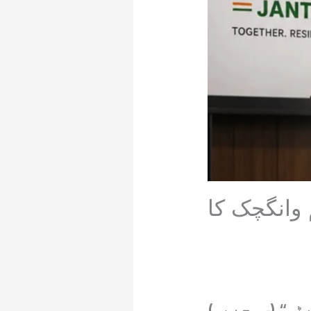
 وانگچک کا
ی“ (سی جے پی)