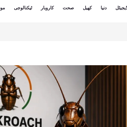
یجیٹل
دنیا
کھیل
صحت
کاروبار
ٹیکنالوجی
مو