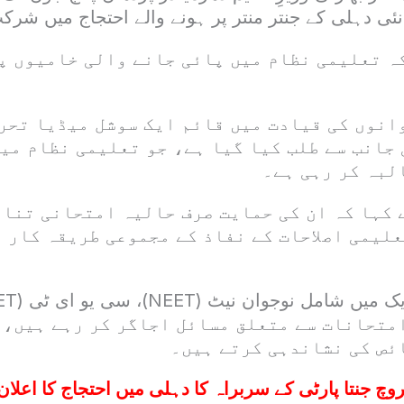
نئی دہلی کے جنتر منتر پر ہونے والے احتجاج میں شر
کہ تعلیمی نظام میں پائی جانے والی خامیوں پ
انوں کی قیادت میں قائم ایک سوشل میڈیا تحر
 جانب سے طلب کیا گیا ہے، جو تعلیمی نظام می
لبہ کر رہی ہے۔
 کہا کہ ان کی حمایت صرف حالیہ امتحانی تناز
لیمی اصلاحات کے نفاذ کے مجموعی طریقہ کار پ
 ای (CBSE) امتحانات سے متعلق مسائل اجاگر کر رہے ہیں
ئص کی نشاندہی کرتے ہیں۔
وچ جنتا پارٹی کے سربراہ کا دہلی میں احتجاج کا اعلان