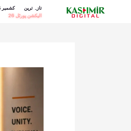
Ski
تازہ ترین
کشمیر ڈ
t
الیکشن پورٹل 26
conten