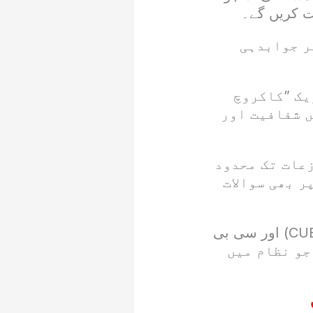
کت کریں گے۔
ر جوابدہی
یک ”کاکروچ
ں شفافیت اور
عات تک محدود
ر بھی سوالات
ان کے مطابق تحریک میں شامل نوجوان نیٹ (NEET)، سی یو ای ٹی (CUET) اور سی بی
، جو نظام میں