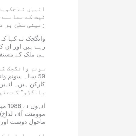
انہوں نے حکومت
نیت کے معاملے م
زمینی سطح پر عم
وانگچک نے کہا کہ 
رہے ہیں اور ان ک
ہی ملک کے مستقب
سونم وانگچک کو
59 سالہ سونم وا
وانگڑو“ کے حقی
انہو
موومنت آف لداخ) 
ماحول دوست اور 
انہیں ایشیا کے