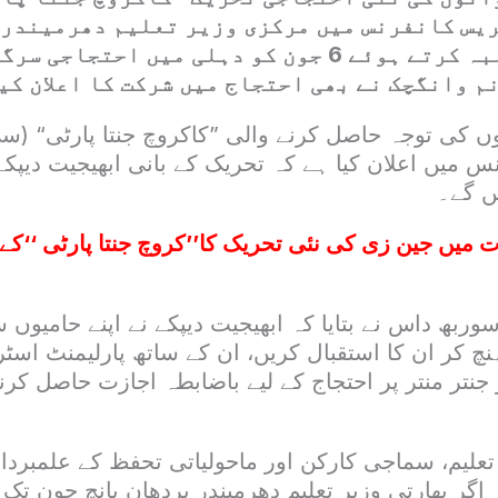
ریس کانفرنس میں مرکزی وزیر تعلیم دھرمیندر 
استعفے کا مطالبہ کرتے ہوئے 6 جون کو دہلی میں احت
م وانگچک نے بھی احتجاج میں شرکت کا اعلان کی
ں کی توجہ حاصل کرنے والی ”کاکروچ جنتا پارٹی“ (سی
ت میں جین زی کی نئی تحریک کا’’کروچ جنتا پارٹی ‘‘کے
وربھ داس نے بتایا کہ ابھیجیت دیپکے نے اپنے حامیوں 
نچ کر ان کا استقبال کریں، ان کے ساتھ پارلیمنٹ اسٹ
 جنتر منتر پر احتجاج کے لیے باضابطہ اجازت حاصل 
تعلیم، سماجی کارکن اور ماحولیاتی تحفظ کے علمبردا
ہ اگر بھارتی وزیرِ تعلیم دھرمیندر پردھان پانچ جون ت