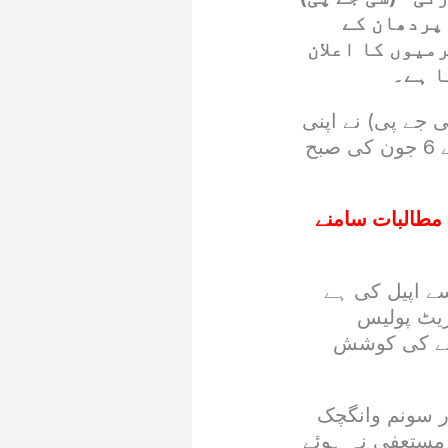
پردھان کے
جاجی سرگرمیوں کا اعلان
ا ہے۔
 جے پی) نے اپنی
پہلی پریس کانفرنس میں اعلان کیا ہے کہ تحریک کے بانی ابھیجیت دیپکے 6 جون کی صبح
 مطالبات سامنے
سے اپیل کی ہے
ریٹ پولیس
کرنے کی کوشش
ر سونم وانگچک
ک مستعفی نہ ہوئے