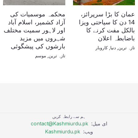
عمان کا بڑا سرپرائز،
محکمہ موسمیات کی
14 دن کا سیاحتی ویزا
آزاد کشمیر، اسلام آباد
بالکل مفت کرنے کا
اور لاہور سمیت مختلف
باضابطہ اعلان
شہروں میں مزید
بارشوں کی پیشگوئی
تازہ ترین
,
دنیا
,
کاروبار
تازہ ترین
,
موسم
ہم سے رابطہ کریں
ای میل:
contact@Kashmiurdu.pk
ویب:
Kashmiurdu.pk