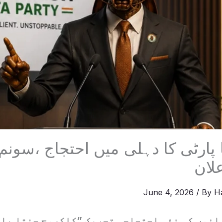
 پارٹی کا دہلی میں احتجاج ،سونم
لان
June 4, 2026
/ By
H
نوں کی نئی احتجاجی تحریک ”کاکروچ جنتا پارٹ