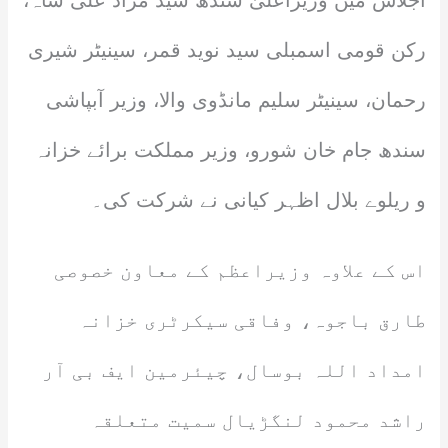
اجلاس میں وزیراعلیٰ سندھ سید مراد علی شاہ،
رکن قومی اسمبلی سید نوید قمر، سینیٹر شیری
رحمان، سینیٹر سلیم مانڈوی والا، وزیر آبپاشی
سندھ جام خان شورو، وزیر مملکت برائے خزانہ
و ریلوے بلال اظہر کیانی نے شرکت کی۔
اس کے علاوہ وزیراعظم کے معاون خصوصی
طارق باجوہ، وفاقی سیکرٹری خزانہ
امداد اللہ بوسال، چیئرمین ایف بی آر
راشد محمود لنگڑیال سمیت متعلقہ