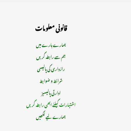
قانونی معلومات
ہمارے بارے میں
ہم سے رابطہ کریں
رازداری کی پالیسی
شرائط و ضوابط
ادارتی پالیسیز
اشتہارات کیلئے ابھی رابطہ کریں
ہمارے لیے لکھیں