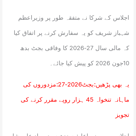
اجلاس کے شرکا نے متفقہ طور پر وزیراعظم
شہباز شریف کو یہ سفارش کرنے پر اتفاق کیا
کہ مالی سال 27-2026 کا وفاقی بجٹ بدھ
10جون 2026 کو پیش کیا جائے۔
یہ بھی پڑھیں:
بجٹ2026-27:مزدوروں کی
ماہانہ تنخواہ 45 ہزار روپے مقرر کرنے کی
تجویز