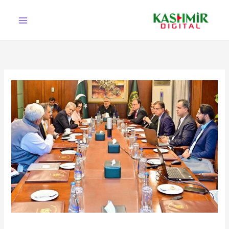
Ski
t
conten