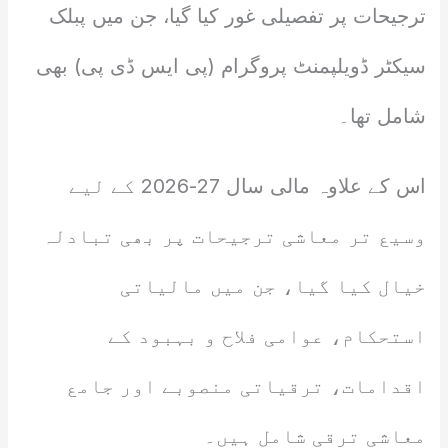
ترجیحات پر تفصیلی غور کیا گیا، جن میں پبلک
سیکٹر ڈویلپمنٹ پروگرام (پی ایس ڈی پی) بھی
شامل تھا۔
اس کے علاوہ مالی سال 27-2026 کے لیے
وسیع تر معاشی ترجیحات پر بھی تبادلہ
خیال کیا گیا، جن میں مالیاتی
استحکام، عوامی فلاح و بہبود کے
اقدامات، ترقیاتی منصوبے اور جامع
معاشی ترقی شامل ہیں۔