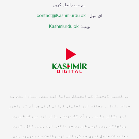
ہم سے رابطہ کریں
ای میل:
contact@Kashmiurdu.pk
ویب:
Kashmiurdu.pk
ہم کشمیر ڈیجیٹل کی ڈیجیٹل میڈیا ٹیم ہیں۔ ہمارا مشن ہے
جرات مندانہ صحافت اور تخلیقی کہانی گوئی جو آپ کو باخبر
اور متاثر رکھے۔ ہم آپ تک درست، مؤثر اور بروقت خبریں
پہنچاتے ہیں, ایسی خبریں جو واقعی اہم ہیں۔ تازہ ترین
معلومات حاصل کریں جو گہرائی اور وضاحت سے بھرپور ہوں۔