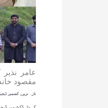
عامر نذیر 
مقصود خاند
تازہ ترین
,
کشمیر ڈیجیٹ
کہوٹہ(کشمیر ڈیجیٹ