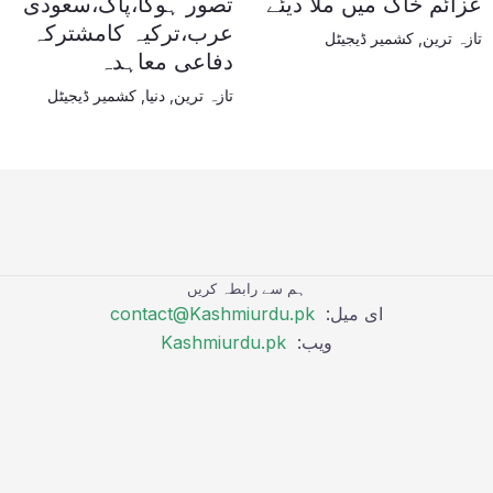
عزائم خاک میں ملا دیئے
تصور ہوگا،پاک،سعودی
عرب،ترکیہ کامشترکہ
تازہ ترین
,
کشمیر ڈیجیٹل
دفاعی معاہدہ
تازہ ترین
,
دنیا
,
کشمیر ڈیجیٹل
ہم سے رابطہ کریں
ای میل:
contact@Kashmiurdu.pk
ویب:
Kashmiurdu.pk