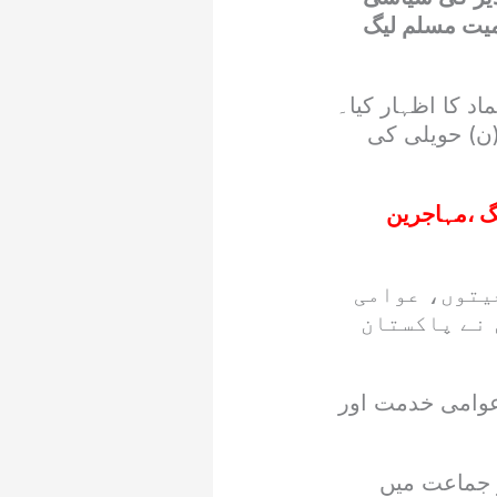
میت مسلم لیگ
اد کا اظہار کیا۔
(ن) حویلی کی
گ ،مہاجرین
یتوں، عوامی
 نے پاکستان
عوامی خدمت اور
 جماعت میں