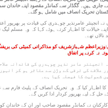
 جاری ہیں۔ گگڈار سے کمانڈر مقصود اپنے خاندان س
اکستان تحریک انصاف میں شامل ہو گئے۔
نے انجینئر عامرنذیر چوہدری کی قیادت پر بھرپور اعتم
پنے خیالات کا اظہار کرتے ہوئے کہا کہ وہ مسلم لیگ 
نالاں تھے۔
:
وزیراعظم شہبازشریف کو مذاکراتی کمیٹی کی بریفن
 نہ کرنے پر اتفاق
ہ انجینئر عامر نذیر چوہدری کی قائدانہ صلاح
ر علاقے کی ترقی کے وژن سے متاثر ہو کر انہوں
ں شمولیت کا فیصلہ کیا ہے۔
کا اظہار کیا کہ وہ تحریک انصاف کے پلیٹ فارم سے 
 حل کے لیے بھرپور کردار ادا کریں گے۔
ارکنان نے کمانڈر مقصود صاحب اور ان کے خاندان کو