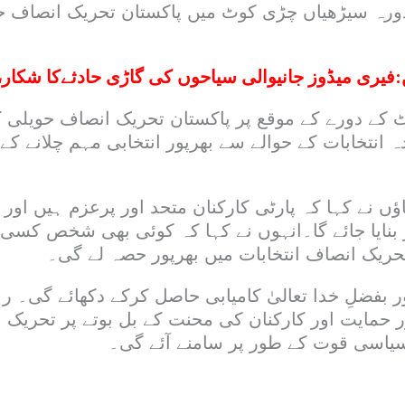
ورہ سیڑھیاں چڑی کوٹ میں پاکستان تحریک انصاف حو
:
فیری میڈوز جانیوالی سیاحوں کی گاڑی حادثےکا شکار،7افراد جاں بحق
کے دورے کے موقع پر پاکستان تحریک انصاف حویلی 
ندہ انتخابات کے حوالے سے بھرپور انتخابی مہم چلانے کے
ٔں نے کہا کہ پارٹی کارکنان متحد اور پرعزم ہیں اور
ر بنایا جائے گا۔انہوں نے کہا کہ کوئی بھی شخص کس
تحریک انصاف انتخابات میں بھرپور حصہ لے گی۔
 بفضلِ خدا تعالیٰ کامیابی حاصل کرکے دکھائے گی۔ رہنم
ر حمایت اور کارکنان کی محنت کے بل بوتے پر تحریک 
اسی قوت کے طور پر سامنے آئے گی۔