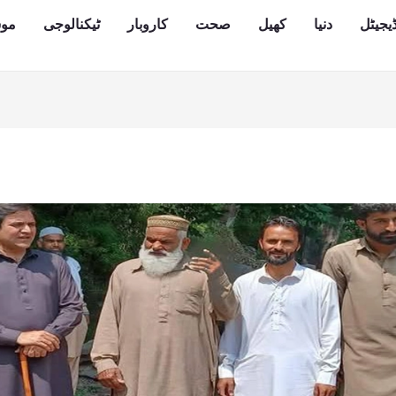
یجیٹل
دنیا
کھیل
صحت
کاروبار
ٹیکنالوجی
مو