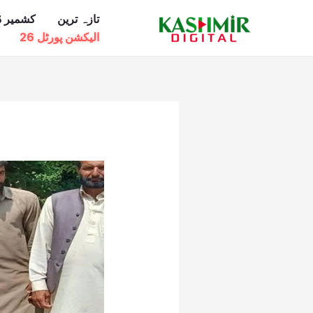
Ski
تازہ ترین
کشمیر ڈ
t
الیکشن پورٹل 26
conten