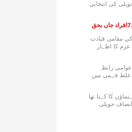
یلی کی انتخابی
کی مقامی قیادت
 عزم کا اظہار
 عوامی رابطہ
ی غلط فہمی میں
اؤں کا کہنا تھا
انصاف حویلی