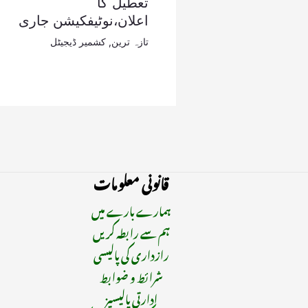
تعطیل کا
اعلان،نوٹیفکیشن جاری
تازہ ترین
,
کشمیر ڈیجیٹل
قانونی معلومات
ہمارے بارے میں
ہم سے رابطہ کریں
رازداری کی پالیسی
شرائط و ضوابط
ادارتی پالیسیز