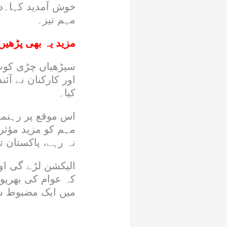
خوش آمدید کہا۔د
مہم تیز۔
مزید یہ بھی پڑھیں
سیڑھیاں چڑی کوٹ 
اور کارکنان نے آئ
کیا۔
اس موقع پر رہنماو
مہم کو مزید مؤث
نہ رہے، پاکستان 
الیکشن لڑے گی اور
کہ عوام کی بھرپو
میں ایک مضبوط سی