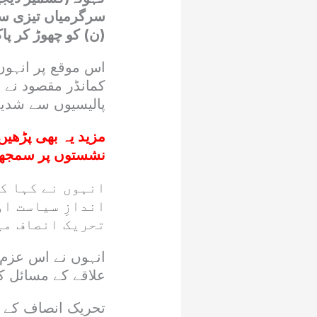
سرگرمیاں تیزی سے
(ن) کو چھوڑ کر پ
اس موقع پر انہوں 
کمانڈر مقصود نے ا
پالیسیوں سے شدید 
مزید یہ بھی پڑھیں
نشستوں پر سمجھوتہ
انہوں نے کہا ک
اندازِ سیاست او
تحریک انصاف می
انہوں نے اس عزم 
علاقے کے مسائل کے
تحریک انصاف کے ک