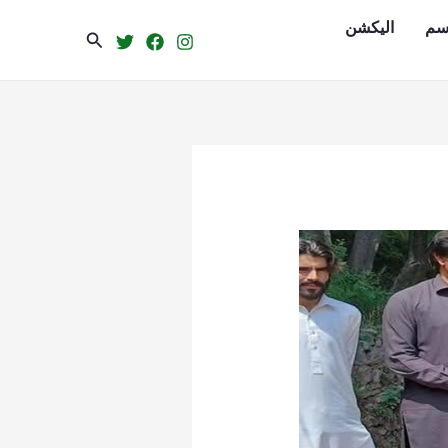
سم
الیکشن
Search