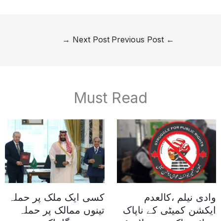
→
Next Post
Previous Post
←
Must Read
وادی نیلم ،کالعدم
کسی ایک ملک پر حملہ
ایکشن کمیٹی کے ناپاک
تینوں ممالک پر حملہ