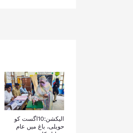
الیکشن:10اگست کو
حویلی، باغ میں عام