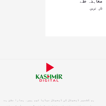
معاہدہ طے
تازہ ترین
ہم کشمیر ڈیجیٹل کی ڈیجیٹل میڈیا ٹیم ہیں۔ ہمارا مشن ہے