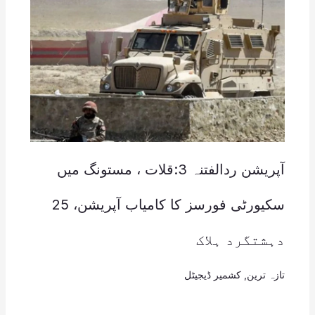
آپریشن ردالفتنہ 3:قلات ، مستونگ میں
سکیورٹی فورسز کا کامیاب آپریشن، 25
دہشتگرد ہلاک
تازہ ترین
,
کشمیر ڈیجیٹل