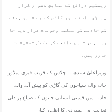
ریسکیو ذرائع کے مطابق دشوار گزار
پہاڑی راستے اور گاڑی کے بے قابو ہونے
کو حادثے کی ممکنہ وجوہات قرار دیا جا
رہا ہے، تاہم واقعے کی مکمل تحقیقات
جاری ہیں۔
وزیراعلیٰ سندھ نے چلاس کے قریب فیری میڈوز
جانے والے سیاحوں کی گاڑی کو پیش آنے والے
حادثے میں قیمتی انسانی جانوں کے ضیاع پر دلی
تعزیت اور ہمدردی کا اظہار کیا،