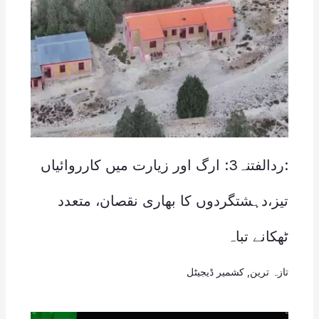
:ردالفتنہ3: ارگ اور زیارت میں کارروائیاں
تیز،دہشتگردوں کا بھاری نقصان، متعدد
ٹھکانے تباہ
تازہ ترین
,
کشمیر ڈیجیٹل