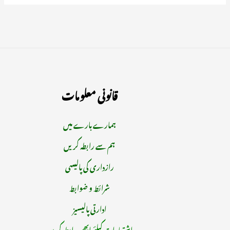
قانونی معلومات
ہمارے بارے میں
ہم سے رابطہ کریں
رازداری کی پالیسی
شرائط و ضوابط
ادارتی پالیسیز
اشتہارات کیلئے ابھی رابطہ کریں