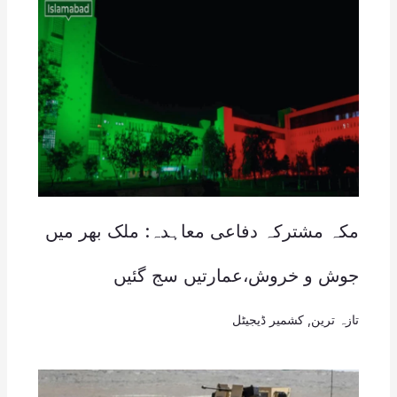
مکہ مشترکہ دفاعی معاہدہ: ملک بھر میں
جوش و خروش،عمارتیں سج گئیں
تازہ ترین
,
کشمیر ڈیجیٹل