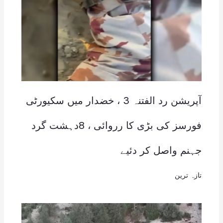
آپریشن رد الفتنہ 3 ، خضدار میں سکیورٹی
فورسز کی بڑی کا رروائی ، 8دہشت گرد
جہنم واصل کر دئیے
تازہ ترین