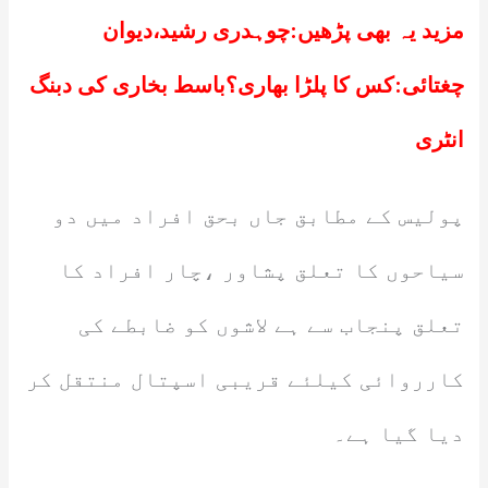
مزید یہ بھی پڑھیں:
چوہدری رشید،دیوان
چغتائی:کس کا پلڑا بھاری؟باسط بخاری کی دبنگ
انٹری
پولیس کے مطابق جاں بحق افراد میں دو
سیاحوں کا تعلق پشاور ،چار افراد کا
تعلق پنجاب سے ہے لاشوں کو ضابطے کی
کارروائی کیلئے قریبی اسپتال منتقل کر
دیا گیا ہے۔