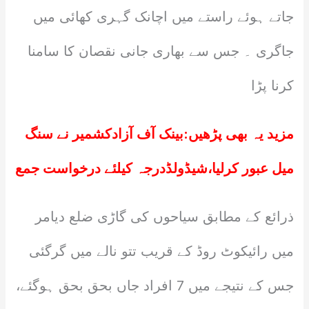
جاتے ہوئے راستے میں اچانک گہری کھائی میں
جاگری ۔ جس سے بھاری جانی نقصان کا سامنا
کرنا پڑا
مزید یہ بھی پڑھیں:
بینک آف آزادکشمیر نے سنگ
میل عبور کرلیا،شیڈولڈدرجہ کیلئے درخواست جمع
ذرائع کے مطابق سیاحوں کی گاڑی ضلع دیامر
میں رائیکوٹ روڈ کے قریب تتو نالے میں گرگئی
جس کے نتیجے میں 7 افراد جاں بحق بحق ہوگئے،