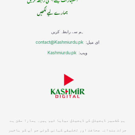
ہمارے لیے لکھیں
ہم سے رابطہ کریں
ای میل:
contact@Kashmiurdu.pk
ویب:
Kashmiurdu.pk
ہم کشمیر ڈیجیٹل کی ڈیجیٹل میڈیا ٹیم ہیں۔ ہمارا مشن ہے
جرات مندانہ صحافت اور تخلیقی کہانی گوئی جو آپ کو باخبر