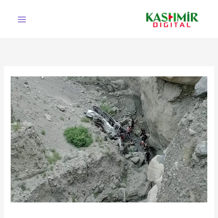
Ski
t
conten