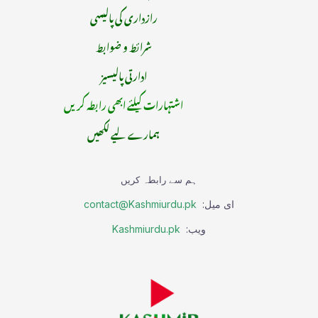
رازداری کی پالیسی
شرائط و ضوابط
ادارتی پالیسیز
اشتہارات کیلئے ابھی رابطہ کریں
ہمارے لیے لکھیں
ہم سے رابطہ کریں
ای میل:
contact@Kashmiurdu.pk
ویب:
Kashmiurdu.pk