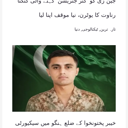
جین زی کو ‘گٹر جنریشن’ کہنے والی کنگنا
رناوت کا یوٹرن، نیا موقف اپنا لیا
تازہ ترین
,
ٹیکنالوجی
,
دنیا
خیبر پختونخوا کے ضلع ہنگو میں سیکیورٹی