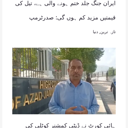
ایران جنگ جلد ختم ہونے والی ہے، تیل کی
قیمتیں مزید کم ہوں گی: صدرٹرمپ
تازہ ترین
,
دنیا
ہائی کورٹ نے ڈپٹی کمشنر کوٹلی کی