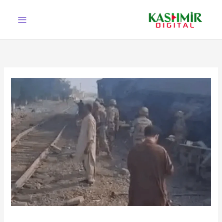
Ski
t
conten