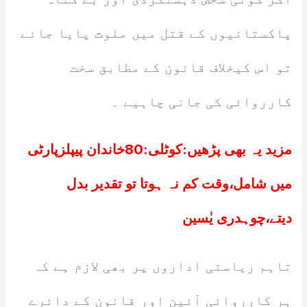
پاکستانیوں کے قتل میں ملوث پایا جائے
تو اس کیخلاف قانون کے مطابق سخت
کارروائی کی جانی چاہیے ۔
مزید یہ بھی پڑھیں:
کوٹلی:80خاندان پیپلزپارٹی
میں شامل،وقت کم نہ ہوتا تو تقدیر بدل
دیتے،چوہدری یٰسین
تاہم ریاستی اداروں پر بھی لازم ہے کہ
ہر کارروائی آئین اور قانون کے دائرے