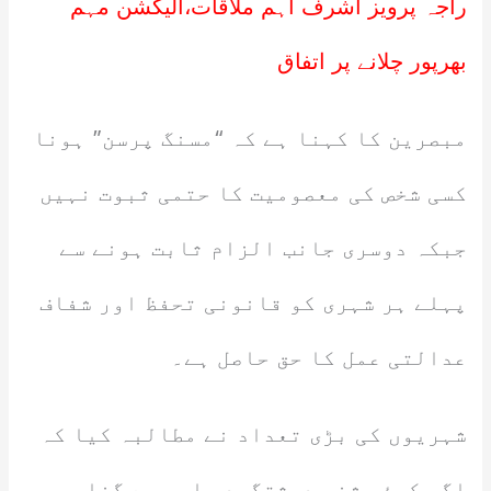
راجہ پرویز اشرف اہم ملاقات،الیکشن مہم
بھرپور چلانے پر اتفاق
مبصرین کا کہنا ہے کہ “مسنگ پرسن” ہونا
کسی شخص کی معصومیت کا حتمی ثبوت نہیں
جبکہ دوسری جانب الزام ثابت ہونے سے
پہلے ہر شہری کو قانونی تحفظ اور شفاف
عدالتی عمل کا حق حاصل ہے۔
شہریوں کی بڑی تعداد نے مطالبہ کیا کہ
اگر کوئی شخص دہشتگردی اور بے گناہ