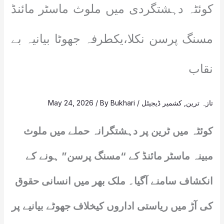
کوئٹہ دہشتگردی میں ملوث ماسٹر مائنڈ
مسنگ پرسن نکلا،یکطرفہ جھوٹا بیانیہ بے
نقاب
تازہ ترین
,
کشمیر ڈیجیٹل
/
Bukhari
/ By
May 24, 2026
کوئٹہ میں ٹرین پر دہشتگرانہ حملے میں ملوث
مبینہ ماسٹر مائنڈ کے “مسنگ پرسن” ہونے کے
انکشاف سامنے آگیا۔ ملک بھر میں انسانی حقوق
کی آڑ میں ریاستی اداروں کیخلاف جھوٹے بیانیے پر