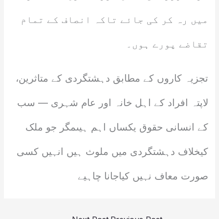
میں رہ کر کی جائے تاکہ انصاف کے تمام
تقاضے پورے ہوں۔
تجزیہ کاروں کے مطابق دہشتگردی کے متاثرین،
لاپتہ افراد کے اہل خانہ اور عام شہری — سب
کے انسانی حقوق یکساں اہم ہیںمگر جو ملک
کیخلاف دہشتگردی میں ملوث ہیں انہیں کسی
صورت معاف نہیں کیاجانا چاہیے