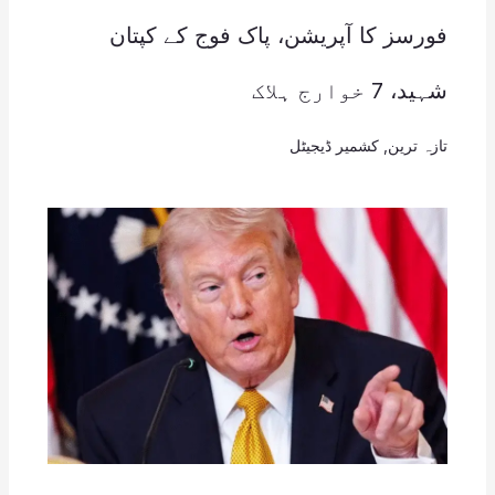
فورسز کا آپریشن، پاک فوج کے کپتان
شہید، 7 خوارج ہلاک
تازہ ترین
,
کشمیر ڈیجیٹل