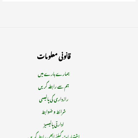
قانونی معلومات
ہمارے بارے میں
ہم سے رابطہ کریں
رازداری کی پالیسی
شرائط و ضوابط
ادارتی پالیسیز
اشتہارات کیلئے ابھی رابطہ کریں