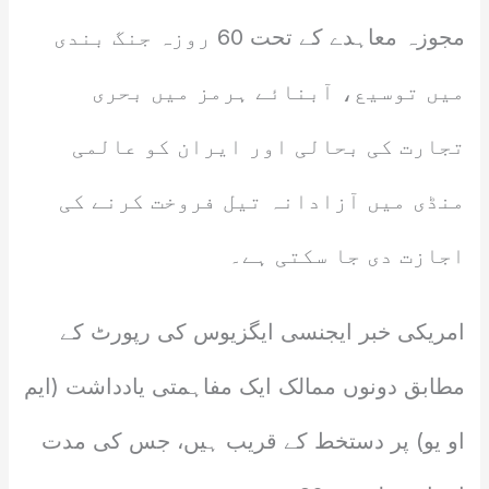
مجوزہ معاہدے کے تحت 60 روزہ جنگ بندی
میں توسیع، آبنائے ہرمز میں بحری
تجارت کی بحالی اور ایران کو عالمی
منڈی میں آزادانہ تیل فروخت کرنے کی
اجازت دی جا سکتی ہے۔
امریکی خبر ایجنسی ایگزیوس کی رپورٹ کے
مطابق دونوں ممالک ایک مفاہمتی یادداشت (ایم
او یو) پر دستخط کے قریب ہیں، جس کی مدت