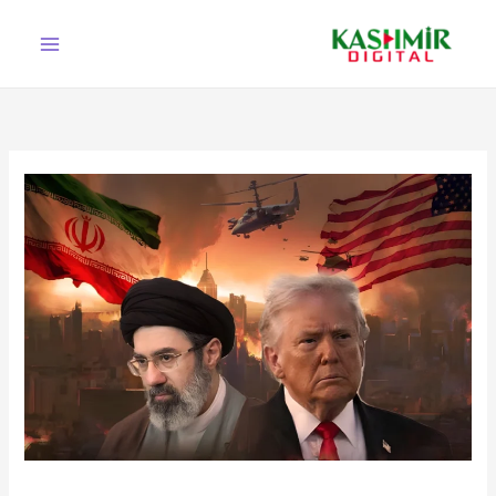
Ski
t
conten