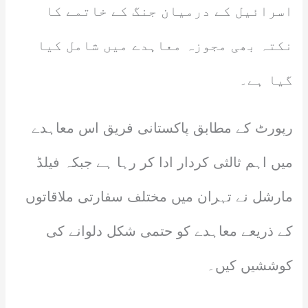
اسرائیل کے درمیان جنگ کے خاتمے کا
نکتہ بھی مجوزہ معاہدے میں شامل کیا
گیا ہے۔
رپورٹ کے مطابق پاکستانی فریق اس معاہدے
میں اہم ثالثی کردار ادا کر رہا ہے جبکہ فیلڈ
مارشل نے تہران میں مختلف سفارتی ملاقاتوں
کے ذریعے معاہدے کو حتمی شکل دلوانے کی
کوششیں کیں۔