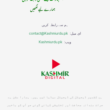
ہمارے لیے لکھیں
ہم سے رابطہ کریں
ای میل:
contact@Kashmiurdu.pk
ویب:
Kashmiurdu.pk
ہم کشمیر ڈیجیٹل کی ڈیجیٹل میڈیا ٹیم ہیں۔ ہمارا مشن ہے
جرات مندانہ صحافت اور تخلیقی کہانی گوئی جو آپ کو باخبر