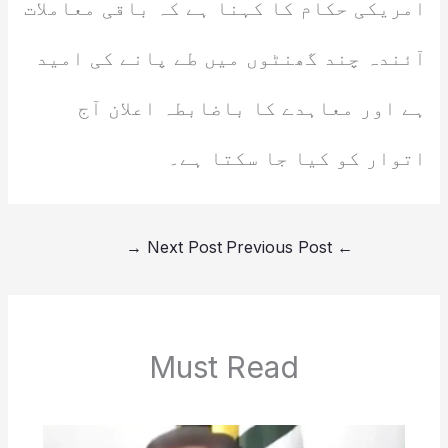
امریکی حکام کا کہنا ہے کہ باقی معاملات
آئندہ چند گھنٹوں میں طے پانے کی امید
ہے اور معاہدے کا باضابطہ اعلان آج
اتوار کو کیا جا سکتا ہے۔
→
Next Post
Previous Post
←
Must Read