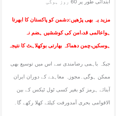
ابتدائی طور پر 60 روز ہوگی
مزید یہ بھی پڑھیں:
دشمن کو پاکستان کا ابھرتا
ہواعالمی قد،امن کی کوششیں ہضم نہ
ہوسکیں،چمن دھماکہ بھارتی بوکھلاہٹ کا نتیجہ
جبکہ باہمی رضامندی سے اس میں توسیع بھی
ممکن ہوگی۔مجوزہ معاہدے کے دوران ایران
آبنائے ہرمز کو بغیر کسی ٹول ٹیکس کے بین
الاقوامی بحری آمدورفت کیلئے کھلا رکھے گا۔