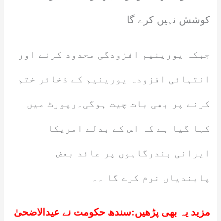
کوشش نہیں کرے گا
جبکہ یورینیم افزودگی محدود کرنے اور
انتہائی افزودہ یورینیم کے ذخائر ختم
کرنے پر بھی بات چیت ہوگی۔رپورٹ میں
کہا گیا ہے کہ اس کے بدلے امریکا
ایرانی بندرگاہوں پر عائد بعض
پابندیاں نرم کرے گا ۔۔
مزید یہ بھی پڑھیں:
سندھ حکومت نے عیدالاضحیٰ