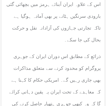
اس کے علاوہ ایران آبنائے ہرمز میں بچھائی گئی
بارودی سرنگیں ہٹانے پر بھی آمادہ ہوگیا ہے
تاکہ تجارتی جہازوں کی آزادانہ نقل و حرکت
بحال کی جا سکے۔
ذرائع کے مطابق اس دوران ایران کے جوہری
پروگرام کو محدود کرنے سے متعلق مذاکرات
بھی جاری رہیں گے۔ امریکی حکام کا کہنا ہے
کہ معاہدے کے تحت ایران یہ یقین دہانی کرائے
گا کہ وہ کبھی جوہری ہتھیار حاصل کرنے کی