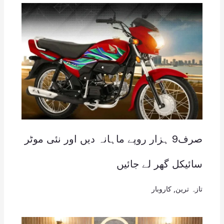
صرف9 ہزار روپے ماہانہ دیں اور نئی موٹر
سائیکل گھر لے جائیں
تازہ ترین
,
کاروبار