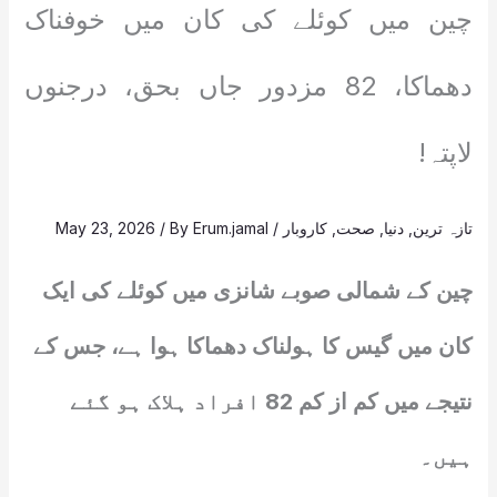
چین میں کوئلے کی کان میں خوفناک
دھماکا، 82 مزدور جاں بحق، درجنوں
لاپتہ!
تازہ ترین
,
دنیا
,
صحت
,
کاروبار
/
Erum.jamal
/ By
May 23, 2026
چین کے شمالی صوبے شانزی میں کوئلے کی ایک
کان میں گیس کا ہولناک دھماکا ہوا ہے، جس کے
نتیجے میں کم از کم 82 افراد ہلاک ہو گئے
ہیں۔