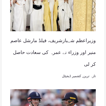
وزیراعظم شہبازشریف، فیلڈ مارشل عاصم
منیر اور وزراء نے عمرہ کی سعادت حاصل
کر لی
تازہ ترین
,
کشمیر ڈیجیٹل