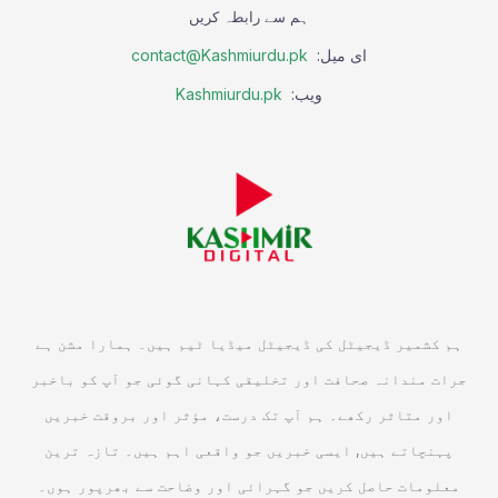
ہم سے رابطہ کریں
ای میل:
contact@Kashmiurdu.pk
ویب:
Kashmiurdu.pk
ہم کشمیر ڈیجیٹل کی ڈیجیٹل میڈیا ٹیم ہیں۔ ہمارا مشن ہے
جرات مندانہ صحافت اور تخلیقی کہانی گوئی جو آپ کو باخبر
اور متاثر رکھے۔ ہم آپ تک درست، مؤثر اور بروقت خبریں
پہنچاتے ہیں, ایسی خبریں جو واقعی اہم ہیں۔ تازہ ترین
معلومات حاصل کریں جو گہرائی اور وضاحت سے بھرپور ہوں۔