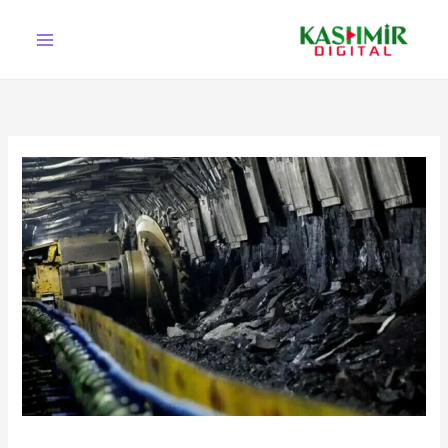
Ski
t
conten