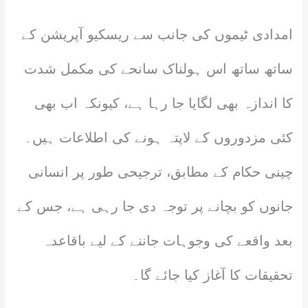
امدادی ٹیموں کی جانب سے ریسکیو آپریشن کے
ساتھ ساتھ اس ہولناک سانحے کی مکمل شدت
کا اندازہ بھی لگایا جا رہا ہے، کیونکہ اب بھی
کئی مزدوروں کے لاپتہ ہونے کی اطلاعات ہیں۔
چینی حکام کے مطابق، ترجیحی طور پر انسانی
جانوں کو بچانے پر توجہ دی جا رہی ہے، جس کے
بعد واقعے کی وجوہات جاننے کے لیے باقاعدہ
تحقیقات کا آغاز کیا جائے گا۔