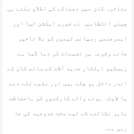
متاثرہ کان میں دھماکے کی اطلاع ملتے ہی
چینی انتظامیہ نے فوری ایکشن لیا اور
ایمرجنسی رسپانس ٹیموں کو بلا تاخیر
جائے وقوعہ پر تعینات کر دیا گیا ہے۔
ریسکیو اہلکار جدید آلات کے ساتھ کان کے
اندر داخل ہو چکے ہیں اور ملبے تلے دبے
یا لاپتہ ہونے والے کارکنوں کو باحفاظت
باہر نکالنے کے لیے سخت جدوجہد کی جا
رہی ہے۔