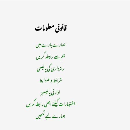
قانونی معلومات
ہمارے بارے میں
ہم سے رابطہ کریں
رازداری کی پالیسی
شرائط و ضوابط
ادارتی پالیسیز
اشتہارات کیلئے ابھی رابطہ کریں
ہمارے لیے لکھیں