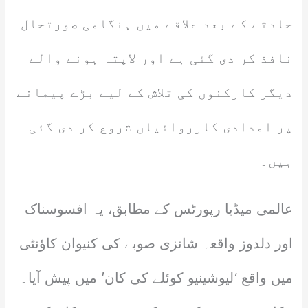
حادثے کے بعد علاقے میں ہنگامی صورتحال
نافذ کر دی گئی ہے اور لاپتہ ہونے والے
دیگر کارکنوں کی تلاش کے لیے بڑے پیمانے
پر امدادی کارروائیاں شروع کر دی گئی
ہیں۔
عالمی میڈیا رپورٹس کے مطابق، یہ افسوسناک
اور دلدوز واقعہ شانزی صوبے کی کنیوان کاؤنٹی
میں واقع ‘لیوشینیو کوئلے کی کان’ میں پیش آیا۔