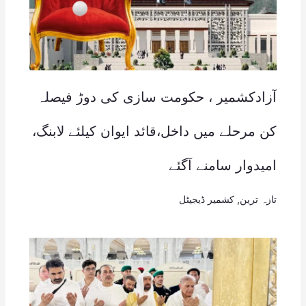
آزادکشمیر ، حکومت سازی کی دوڑ فیصلہ
کن مرحلے میں داخل،قائد ایوان کیلئے لابنگ،
امیدوار سامنے آگئے
تازہ ترین
,
کشمیر ڈیجیٹل