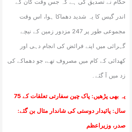
حکام نے تصدیق کی ہے کہ جس وقت کان کے
اندر گیس کا یہ شدید دھماکا ہوا، اس وقت
مجموعی طور پر 247 مزدور زمین کے نیچے
گہرائی میں اپنے فرائض کی انجام دہی اور
کھدائی کے کام میں مصروف تھے، جو دھماکے کی
زد میں آ گئے۔
یہ بھی پڑھیں:
پاک چین سفارتی تعلقات کے 75
سال: پائیدار دوستی کی شاندار مثال بن گئے:
صدر، وزیراعظم