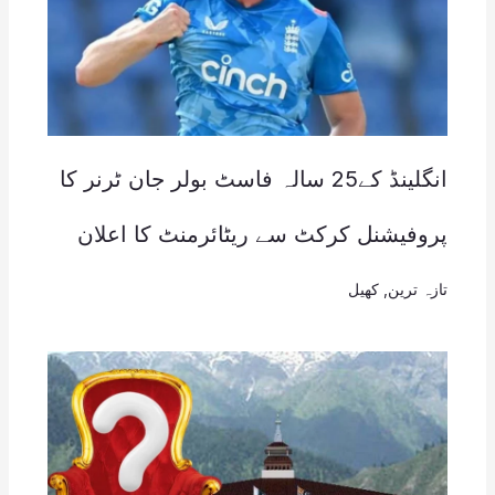
انگلینڈ کے25 سالہ فاسٹ بولر جان ٹرنر کا
پروفیشنل کرکٹ سے ریٹائرمنٹ کا اعلان
تازہ ترین
,
کھیل