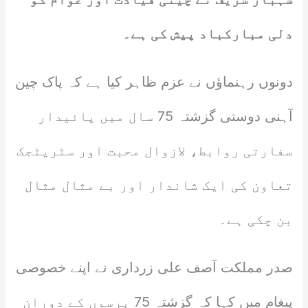
دلی مبارکباد پیش کی ہے۔
دونوں رہنماؤں نے عزم ظاہر کیا ہے کہ پاک چین
آہنی دوستی گزشتہ 75 سال میں پائیدار
سفارتی روابط، لازوال محبت اور سٹریٹجک
تعاون کی ایک شاندار اور بے مثال مثال
بن چکی ہے۔
صدر مملکت آصف علی زرداری نے اپنے خصوصی
پیغام میں کہا کہ گزشتہ 75 برسوں کے دوران