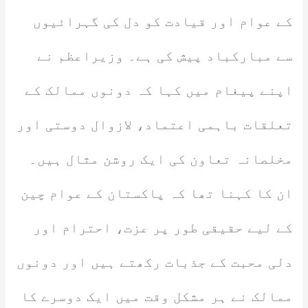
کے عوام اور قیادت کو دل کی گہرائیوں
سے مبارکباد پیش کی ہے۔ وزیراعظم نے
اپنے پیغام میں کہا کہ دونوں ممالک کے
تعلقات باہمی اعتماد، لازوال دوستی اور
مخلصانہ تعاون کی ایک روشن مثال ہیں۔
ان کا کہنا تھا کہ پاکستان کے عوام چین
کے لیے حقیقی طور پر عزت، احترام اور
دلی محبت کے جذبات رکھتے ہیں اور دونوں
ممالک نے ہر مشکل وقت میں ایک دوسرے کا