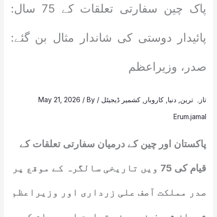
پاک چین سفارتی تعلقات کے 75 سال:
پائیدار دوستی کی شاندار مثال بن گئے:
صدر، وزیراعظم
تازہ ترین
,
دنیا
,
کاروبار
,
کشمیر ڈیجیٹل
/
/ By
May 21, 2026
Erum.jamal
پاکستان اور چین کے درمیان سفارتی تعلقات کے
قیام کی 75 ویں تاریخی سالگرہ کے موقع پر
صدر مملکت آصف علی زرداری اور وزیراعظم
شہباز شریف نے چینی قیادت اور عوام کو