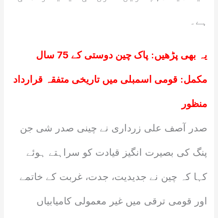
ہے۔
یہ بھی پڑھیں:
پاک چین دوستی کے 75 سال
مکمل: قومی اسمبلی میں تاریخی متفقہ قرارداد
منظور
صدر آصف علی زرداری نے چینی صدر شی جن
پنگ کی بصیرت انگیز قیادت کو سراہتے ہوئے
کہا کہ چین نے جدیدیت، جدت، غربت کے خاتمے
اور قومی ترقی میں غیر معمولی کامیابیاں