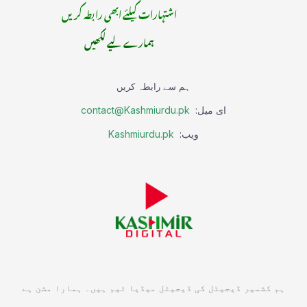
اشتہارات کیلئے ابھی رابطہ کریں
ہمارے لیے لکھیں
ہم سے رابطہ کریں
ای میل:
contact@Kashmiurdu.pk
ویب:
Kashmiurdu.pk
ہم کشمیر ڈیجیٹل کی ڈیجیٹل میڈیا ٹیم ہیں۔ ہمارا مشن ہے