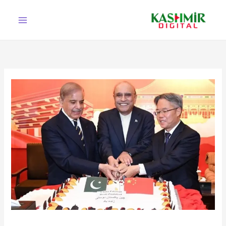
Ski
t
conten