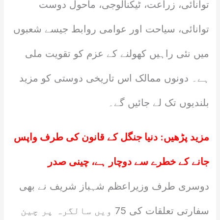
توانائی، زراعت، ٹیکنالوجی، ماحول دوست
توانائی، سیاحت اور عوامی روابط جیسے شعبوں
میں نئی راہیں کھولنے کے عزم کو تقویت ملی
ہے۔ دونوں ممالک اس تاریخی دوستی کو مزید
بلندیوں تک لے جائیں گے۔
مزید پڑھیں:
دنیا جنگل کے قانون کی طرف واپس
جانے کے خطرے سے دوچار ہے، چینی صدر
دوسری طرف وزیراعظم شہباز شریف نے بھی
سفارتی تعلقات کی 75 ویں سالگرہ پر چین