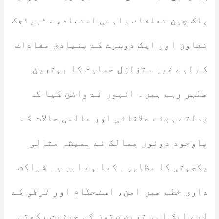
پاک چین تعلقات باہمی اعتماد، سٹریٹجک
تعاون اور ایک دوسرے کے بنیادی مفادات
کے لیے غیر متزلزل حمایت کا بہترین
مظہر رہے ہیں۔ انہوں نے واضح کیا کہ
بدلتے ہوئے علاقائی اور عالمی حالات کے
باوجود دونوں ممالک نے ہمیشہ مثالی
یکجہتی کا مظاہرہ کیا ہے اور یہ شراکت
داری خطے میں امن، استحکام اور ترقی کے
لیے ایک اہم ترین ستون کی حیثیت رکھتی