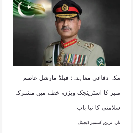
مکہ دفاعی معاہدہ: فیلڈ مارشل عاصم
منیر کا اسٹریٹجک ویژن، خطے میں مشترکہ
سلامتی کا نیا باب
تازہ ترین
,
کشمیر ڈیجیٹل