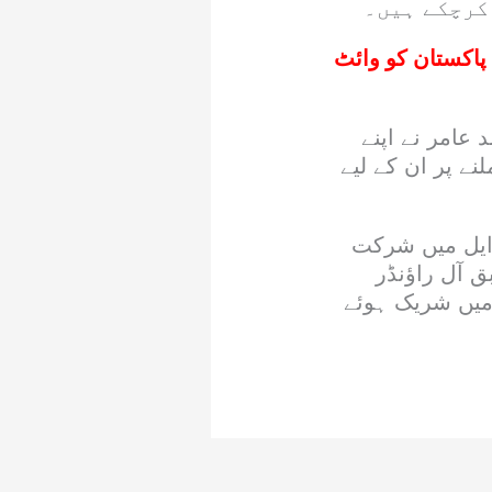
کرچکے ہیں۔
اکستان کو وائٹ
عامر نے اپنے
ے پر ان کے لیے
 ایل میں شرکت
ق آل راؤنڈر
میں شریک ہوئے