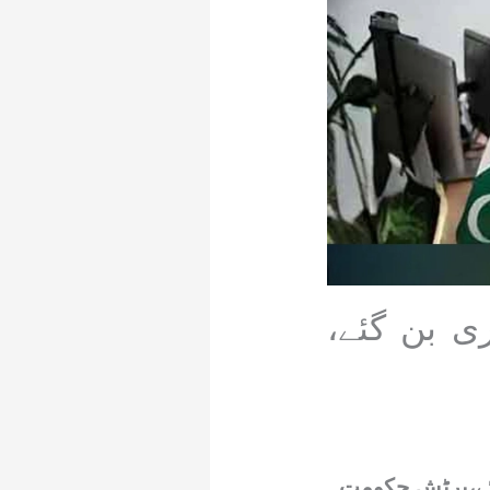
 بن گئے،
ئے،برٹش حکومت