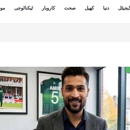
یجیٹل
دنیا
کھیل
صحت
کاروبار
ٹیکنالوجی
مو