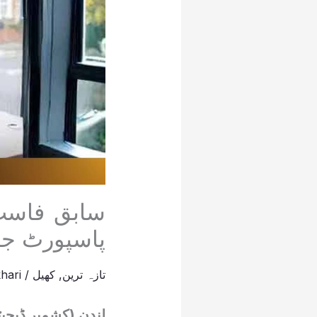
سابق فاسٹ
پاسپورٹ جا
تازہ ترین
,
کھیل
/
hari
لندن (کشمیر ڈیجی