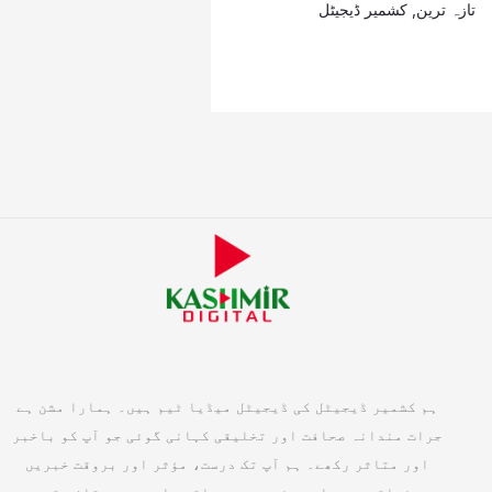
تازہ ترین
,
کشمیر ڈیجیٹل
ہم کشمیر ڈیجیٹل کی ڈیجیٹل میڈیا ٹیم ہیں۔ ہمارا مشن ہے
جرات مندانہ صحافت اور تخلیقی کہانی گوئی جو آپ کو باخبر
اور متاثر رکھے۔ ہم آپ تک درست، مؤثر اور بروقت خبریں