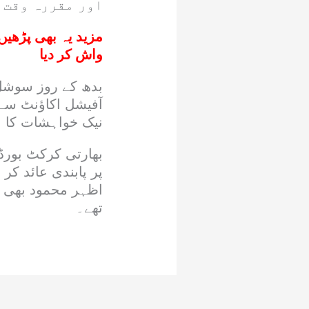
اور مقررہ وقت 
مزید یہ بھی پڑھیں
واش کر دیا
بدھ کے روز سوشل 
آفیشل اکاؤنٹ سے 
نیک خواہشات کا اظ
بھارتی کرکٹ بورڈ
پر پابندی عائد ک
اظہر محمود بھی ب
تھے۔