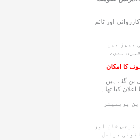
ارروائی اور ٹائم
 میچز میں
ہری ہیں،
ے کا امکان
 بن گئے ہیں۔
علان کیا تھا۔
ین پریمیئر
 نرجس خان اور
انونی مراحل