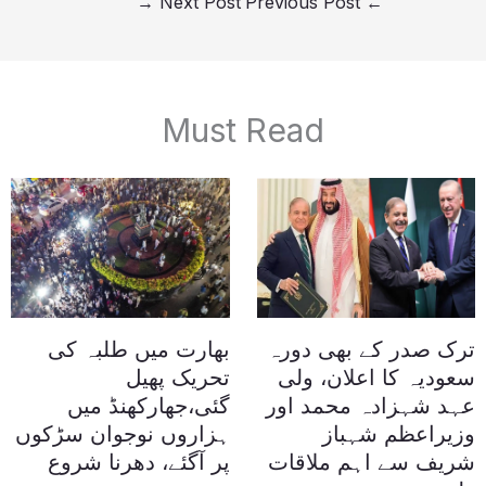
→
Next Post
Previous Post
←
Must Read
ترک صدر کے بھی دورہ
بھارت میں طلبہ کی
سعودیہ کا اعلان، ولی
تحریک پھیل
عہد شہزادہ محمد اور
گئی،جھارکھنڈ میں
وزیراعظم شہباز
ہزاروں نوجوان سڑکوں
شریف سے اہم ملاقات
پر آگئے، دھرنا شروع