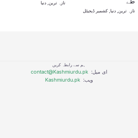
طے
تازہ ترین
,
دنیا
تازہ ترین
,
دنیا
,
کشمیر ڈیجیٹل
ہم سے رابطہ کریں
ای میل:
contact@Kashmiurdu.pk
ویب:
Kashmiurdu.pk