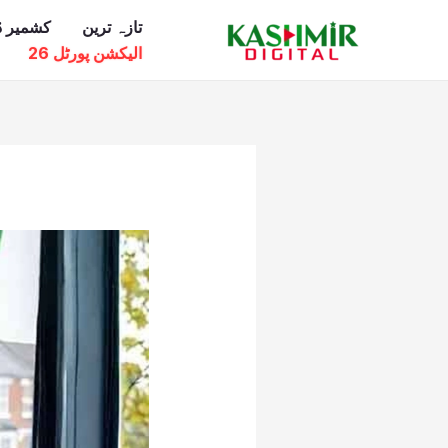
Ski
تازہ ترین
کشمیر ڈ
t
الیکشن پورٹل 26
conten