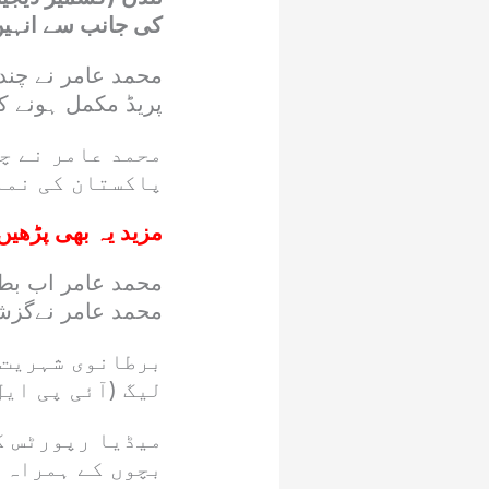
کی جانب سے انہیں
محمد عامر نے چند ب
پریڈ مکمل ہونے ک
محمد عامر نے چ
پاکستان کی نما
مزید یہ بھی پڑھیں
محمد عامر اب بطو
محمد عامر نےگزشت
برطانوی شہریت 
لیگ (آئی پی ایل
میڈیا رپورٹس ک
بچوں کے ہمراہ 