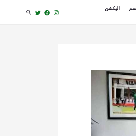
سم
الیکشن
Search