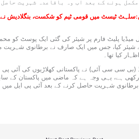
مکمل ہونے کے بعد اب وہ باقاعدہ شہریت حاصل 
:
سلہٹ ٹیسٹ میں قومی ٹیم کو شکست، بنگلادیش نے پ
میڈیا پلیٹ فارم پر شیئر کی گئی ایک پوسٹ کو محمد 
شیئر کیا، جس میں ایک صارف نے برطانوی شہریت ملن
ہار کیا تھا۔
 (بی سی سی آئی) نے پاکستانی کھلاڑیوں کی آئی پی
ر رکھی ہے، یہی وجہ ہے کہ ماضی میں پاکستان کے ساب
رطانوی شہریت حاصل کرنے کے بعد آئی پی ایل میں 