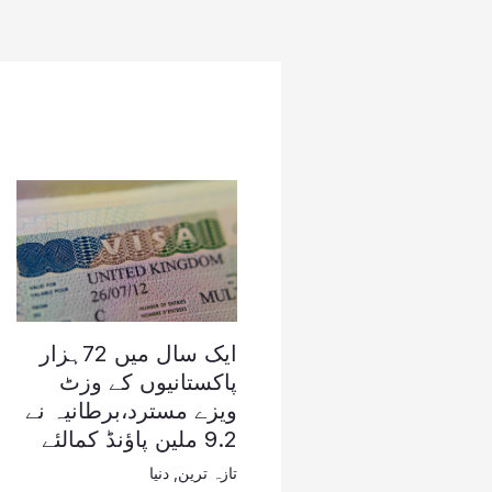
ایک سال میں 72ہزار
پاکستانیوں کے وزٹ
ویزے مسترد،برطانیہ نے
9.2 ملین پاؤنڈ کمالئے
تازہ ترین
,
دنیا