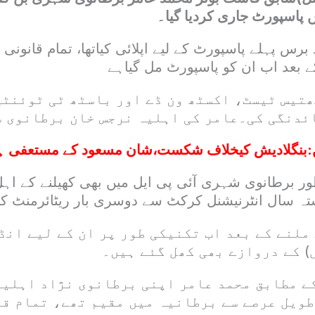
 پاسپورٹ جاری کردیا گیا۔
رس پہلے پاسپورٹ کے لیے اپلائی کیاتھا، تمام قانونی ک
ے بعد اب ان کو پاسپورٹ مل گیاہے
ھتیس ٹیسٹ، اکسٹھ ون ڈے اور باسٹھ ٹی ٹوئنٹی
ئدنگی کی۔عامر کی اہلیہ نرجس خان برطانوی ش
:
بنگلادیش کیخلاف شکست،شان مسعود کے مستعفی ہون
ر برطانوی شہری آئی پی ایل میں بھی کھیلنے کے اہل
ہ سال انٹرنیشنل کرکٹ سے دوسری بار ریٹائرمنٹ کا ا
ملنے کے بعد اب تکنیکی طور پر ان کے لیے انڈ
) کے دروازے بھی کھل گئے ہیں۔
ے مطابق محمد عامر اپنی برطانوی نژاد اہلیہ
طویل عرصے سے برطانیہ میں مقیم تھے، تمام ق