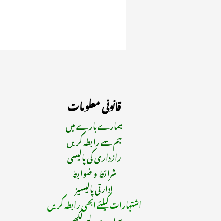
قانونی معلومات
ہمارے بارے میں
ہم سے رابطہ کریں
رازداری کی پالیسی
شرائط و ضوابط
ادارتی پالیسیز
اشتہارات کیلئے ابھی رابطہ کریں
ہمارے لیے لکھیں