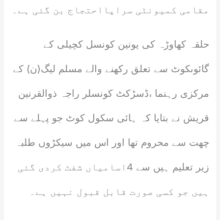
مقامی کمیونٹی سراپااحتجاج بن گئی ہے۔
حلقہ کھاوڑہ کی یونین کونسل کچیلی کے
گائوںکوٹ سے تعلق رکھنے والے مسلم لیگ(ن) کے
مرکزی رہنما ،ڈسڑکٹ کونسلر راجہ ذوالقرنین
قریش نے بتایا کہ ہائی سکول کوٹ جو پہلے سے
چھت سے محروم تھا اور اس میں سیکڑوں طلبہ
زیر تعلیم ہیں سے 4اسامیاں شفٹ کردی گئی
ہیں جو کسی صورت قابل قبول نہیں ہے۔