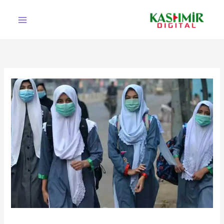
Ski
t
conten