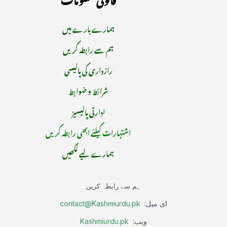
ہمارے بارے میں
ہم سے رابطہ کریں
رازداری کی پالیسی
شرائط و ضوابط
ادارتی پالیسیز
اشتہارات کیلئے ابھی رابطہ کریں
ہمارے لیے لکھیں
ہم سے رابطہ کریں
ای میل:
contact@Kashmiurdu.pk
ویب:
Kashmiurdu.pk