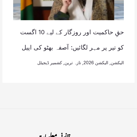
حقِ حاکمیت اور روزگار کے لیے 10 اگست
کو تیر پر مہر لگائیں: آصفہ بھٹو کی اپیل
الیکشن
,
الیکشن 2026
,
تازہ ترین
,
کشمیر ڈیجیٹل
قانونی معلومات