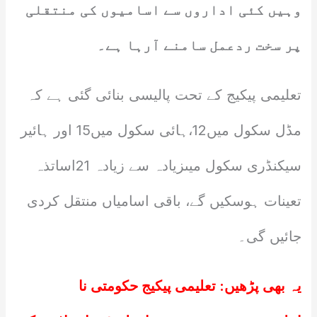
وہیں کئی اداروں سے اسامیوں کی منتقلی
پر سخت ردعمل سامنے آرہا ہے۔
تعلیمی پیکیج کے تحت پالیسی بنائی گئی ہے کہ
مڈل سکول میں12،ہائی سکول میں15 اور ہائیر
سیکنڈری سکول میںزیادہ سے زیادہ 21اساتذہ
تعینات ہوسکیں گے، باقی اسامیاں منتقل کردی
جائیں گی۔
یہ بھی پڑھیں:
تعلیمی پیکیج حکومتی نا