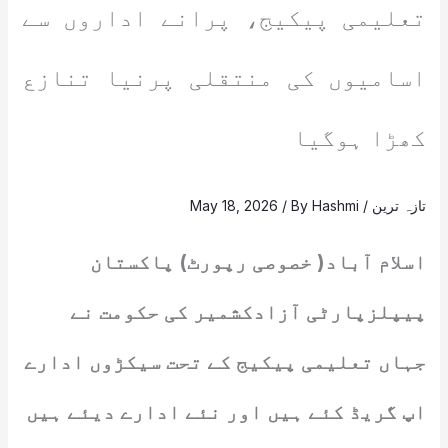
تعلیمی پیکیج، پرانے اداروں سے
اسامیوں کی منتقلی پرنیا تنازع
کھڑا ہوگیا
تازہ ترین
/
Hashmi
/ By
May 18, 2026
اسلام آباد( خصوصی رپورٹ) پاکستان
پیپلزپارٹی آزادکشمیر کی حکومت نے
جہاں تعلیمی پیکیج کے تحت سیکڑوں ادارے
اپ گریڈ کئے ہیں اور نئے ادارے دیئے ہیں