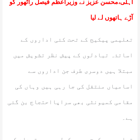
اہلی،محسن عزیز نے وزیراعظم فیصل راٹھور کو
آڑے ہاتھوں لے لیا
تعلیمی پیکیج کے تحت کئی اداروں کے
اساتذہ تبادلوں کے پیش نظر تشویش میں
مبتلا ہیں دوسری طرف جن اداروں سے
اسامیاں منتقل کی جا رہی ہیں وہاں کی
مقامی کمیونٹی بھی سراپااحتجاج بن گئی
ہے۔
تعلیمی پیکیج میں سکولوں میں تعداد کو