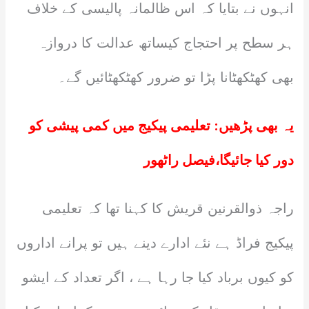
انہوں نے بتایا کہ اس ظالمانہ پالیسی کے خلاف
ہر سطح پر احتجاج کیساتھ عدالت کا دروازہ
بھی کھٹکھٹانا پڑا تو ضرور کھٹکھٹائیں گے۔
یہ بھی پڑھیں:
تعلیمی پیکیج میں کمی پیشی کو
دور کیا جائیگا،فیصل راٹھور
راجہ ذوالقرنین قریش کا کہنا تھا کہ تعلیمی
پیکیج فراڈ ہے نئے ادارے دینے ہیں تو پرانے اداروں
کو کیوں برباد کیا جا رہا ہے ، اگر تعداد کے ایشو