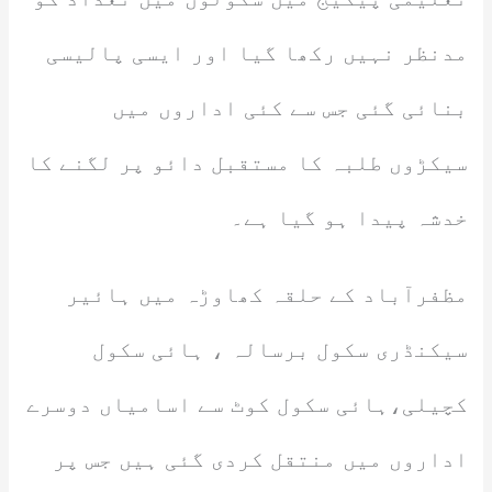
مدنظر نہیں رکھا گیا اور ایسی پالیسی
بنائی گئی جس سے کئی اداروں میں
سیکڑوں طلبہ کا مستقبل دائو پر لگنے کا
خدشہ پیدا ہو گیا ہے۔
مظفرآباد کے حلقہ کھاوڑہ میں ہائیر
سیکنڈری سکول برسالہ ، ہائی سکول
کچیلی،ہائی سکول کوٹ سے اسامیاں دوسرے
اداروں میں منتقل کردی گئی ہیں جس پر