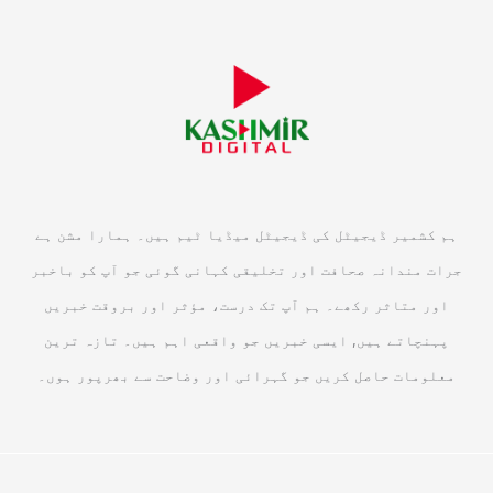
ہم کشمیر ڈیجیٹل کی ڈیجیٹل میڈیا ٹیم ہیں۔ ہمارا مشن ہے
جرات مندانہ صحافت اور تخلیقی کہانی گوئی جو آپ کو باخبر
اور متاثر رکھے۔ ہم آپ تک درست، مؤثر اور بروقت خبریں
پہنچاتے ہیں, ایسی خبریں جو واقعی اہم ہیں۔ تازہ ترین
معلومات حاصل کریں جو گہرائی اور وضاحت سے بھرپور ہوں۔