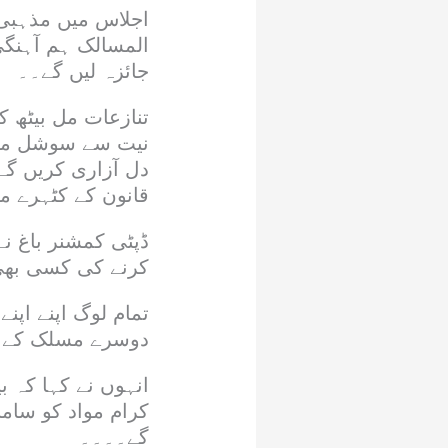
اجلاس میں مذہبی 
المسالک ہم آہنگی
جائزہ لیں گے۔۔
تنازعات مل بیٹھ 
نیت سے سوشل میڈ
دل آزاری کریں گ
قانون کے کٹہرے می
ڈپٹی کمشنر باغ نے
کرنے کی کسی بھی
تمام لوگ اپنے اپن
دوسرے مسلک کے خلا
انہوں نے کہا کہ ب
کرام مواد کو سام
گے۔۔۔۔