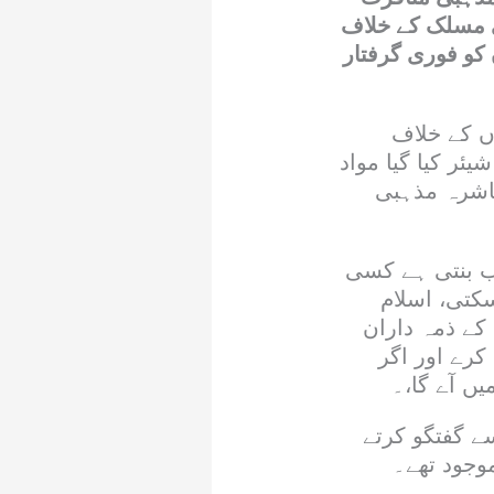
ی مسلک کے خلاف
کو فوری گرفتار
وں کے خلاف
ئر کیا گیا مواد
عاشرہ مذہبی
ب بنتی ہے کسی
کتی، اسلام
 کے ذمہ داران
کرے اور اگر
ں آے گا،۔
ے گفتگو کرتے
وجود تھے۔