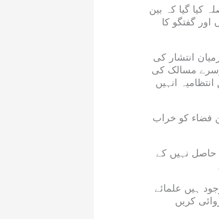
 کیا گیا کہ بین
 اور گفتگو کا
یان انتشار کی
وسرے مسالک کی
نتظامیہ انہیں
ن فضاء کو خراب
 حاصل نہیں کے
جود ہیں علمائے
وائی کریں