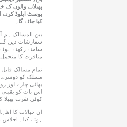
پھیلانے والوں کے
پوسٹ اپلوڈ کرنے 
کیا جائے گا۔
بین المسالک ہم آ
سفارشات دیں گے، ج
سامنے رکھتے ہوئے
منافرت کا متحمل 
تمام مسالک قابل 
مسلک کو دوسرے م
بھائی چارے اور رو
اس بات کو یقینی 
کوئی نفرت پھیلا ک
ان خیالات کا اظہا
ہوئے کیا۔ اجلاس م