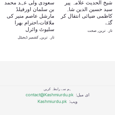
شیخ الحدیث علامہ پیر
سعودی ولی عہد محمد
سید حسین الدین شاہ
بن سلمان اورفیلڈ
کاظمی ضیائی انتقال کر
مارشل عاصم منیر کی
گئے
ملاقات،احترام بھرا
سلیوٹ وائرل
تازہ ترین
,
صحت
تازہ ترین
,
کشمیر ڈیجیٹل
ہم سے رابطہ کریں
ای میل:
contact@Kashmiurdu.pk
ویب:
Kashmiurdu.pk