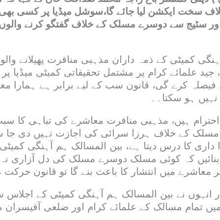
 خلاف سخت ایکشن لیا جائے گا،سوشل میڈیا پر کسی بھ
اور سٹیج سے دوسرے مسلک کے خلاف گفتگو کرنے والوں 
ہنگی کمیٹی کے ذمہ داران مذہبی منافرت پھیلانے وال
ید علمائے کرام پر مشتمل تحقیقاتی کمیٹی میڈیا پر شی
 فیصلہ کرے گی، قانون سب کے لیے برابر ہے ہمارا م
نہیں ہو سکتا۔۔
احترام ہیں، مذہبی منافرت معاشرے کی تباہی کا سب
سلک کے خلاف ہرزا سرائی کی اجازت نہیں دی جا س
ا داری کا درس دیتا ہے، بین المسالک ہم آہنگی کمیٹی
بنائیں کہ کوئی مسلک دوسرے مسلک کی دل آزاری نہ 
ر معاشرے میں انتشار کا باعث بنے گا تو قانون حرکت می
ر انہوں نے بین المسالک ہم آہنگی کمیٹی کے اجلاس س
یں تمام مسالک کے علمائے کرام اور ضلعی آفیسران م