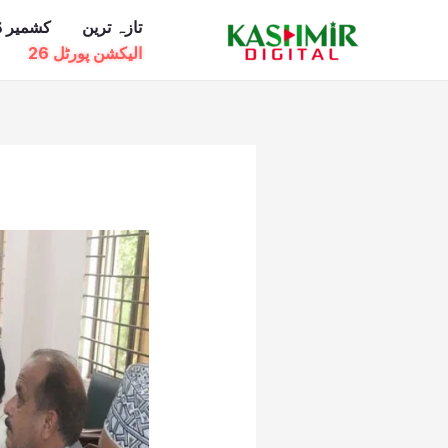
Ski
تازہ ترین
کشمیر ڈ
t
الیکشن پورٹل 26
conten