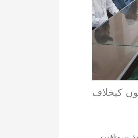
لوں کیخلاف
مذہبی منافرت