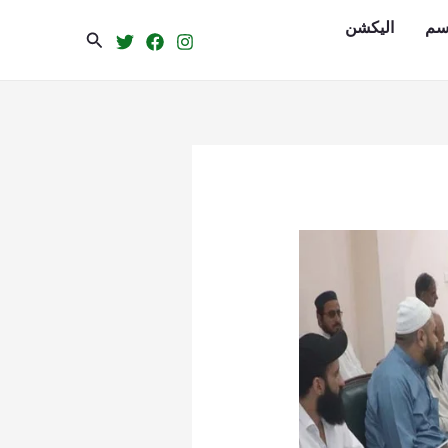
سم
الیکشن
Search