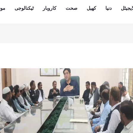
یجیٹل
دنیا
کھیل
صحت
کاروبار
ٹیکنالوجی
مو