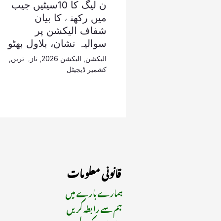
ن لیگ کا 10سیٹیں جیب
میں رکھنے کا بیان
شفاف الیکشن پر
سوالیہ نشان، بلاول بھٹو
الیکشن
,
الیکشن 2026
,
تازہ ترین
,
کشمیر ڈیجیٹل
قانونی معلومات
ہمارے بارے میں
ہم سے رابطہ کریں