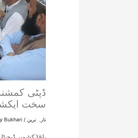
ڈپٹی کمشنر 
سخت ایکشن 
تازہ ترین
/
Bukhari
By
باغ( کشمیر ڈیجیٹل