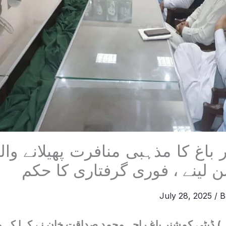
باغ کا مذہبی منافرت پھیلانے وا
لینے ، فوری گرفتاری کا حکم
July 28, 2025
/ 
 ) ڈپٹی کمشنر باغ راجہ محمد صداقت خان نے کہا کہ 