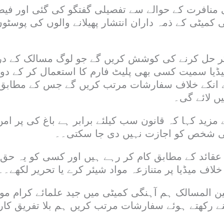
منافرت کے حوالے سے تفصیلی گفتگو کی گئی اور فیصلہ
 کمیٹی کے ذمہ داران انتشار پھیلانے والوں کی پوسٹوں
کر حل کرنے کی کوشش کریں گے جو لوگ مسالک کے درم
یا سمیت کسی بھی پلیٹ فارم کا استعمال کر کے د
ے انکے خلاف سفارشات مرتب کریں گے جس کے مطابق ا
ں لائے گی۔
 مزید کہا کہ قانون سب کیلئے برابر ہے باغ کی پر ام
 شخص کو اجازت نہیں دی جا سکتی۔۔
ے عقائد کے مطابق کام کر رہے ہیں اور کسی کو یہ حق
ف میڈیا پر متنازعہ مواد شیئر کرے یا تحریر لکھے۔۔
ین المسالک ہم آہنگی کمیٹی میں جید علمائے کرام مو
نے رکھتے ہوئے سفارشات مرتب کریں ہم بلا تفریق کار