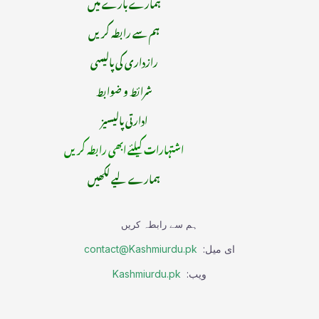
ہمارے بارے میں
ہم سے رابطہ کریں
رازداری کی پالیسی
شرائط و ضوابط
ادارتی پالیسیز
اشتہارات کیلئے ابھی رابطہ کریں
ہمارے لیے لکھیں
ہم سے رابطہ کریں
ای میل:
contact@Kashmiurdu.pk
ویب:
Kashmiurdu.pk