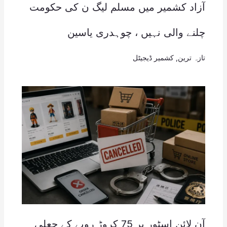
آزاد کشمیر میں مسلم لیگ ن کی حکومت
چلنے والی نہیں ، چوہدری یاسین
تازہ ترین
,
کشمیر ڈیجیٹل
آن لائن اسٹور پر 75 کروڑ روپے کے جعلی