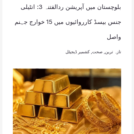
بلوچستان میں آپریشن ردالفتنہ 3: انٹیلی
جنس بیسڈ کارروائیوں میں 15 خوارج جہنم
واصل
تازہ ترین
,
صحت
,
کشمیر ڈیجیٹل