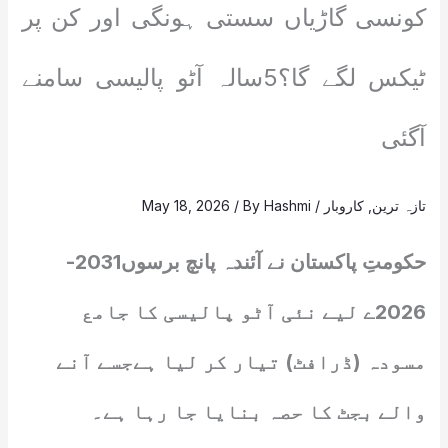
کونسی گاڑیاں سستی ہونگی اور کن پر
ٹیکس لگے گا؟5سالہ آٹو پالیسی سامنے
آگئی
تازہ ترین
,
کاروبار
/
Hashmi
/ By
May 18, 2026
حکومتِ پاکستان نے آئندہ پانچ برسوں2031-
2026ے لیے نئی آٹو پالیسی کا جامع
مسودہ (ڈرافٹ) تیار کر لیا ہےجسے آنے
والے بجٹ کا حصہ بنایا جا رہا ہے۔