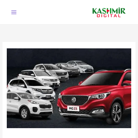
Ski
t
conten