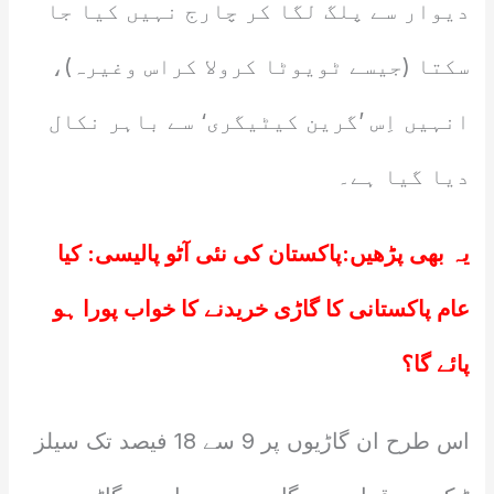
دیوار سے پلگ لگا کر چارج نہیں کیا جا
سکتا (جیسے ٹویوٹا کرولا کراس وغیرہ)،
انہیں اِس ’گرین کیٹیگری‘ سے باہر نکال
دیا گیا ہے۔
یہ بھی پڑھیں:
پاکستان کی نئی آٹو پالیسی: کیا
عام پاکستانی کا گاڑی خریدنے کا خواب پورا ہو
پائے گا؟
اس طرح ان گاڑیوں پر 9 سے 18 فیصد تک سیلز