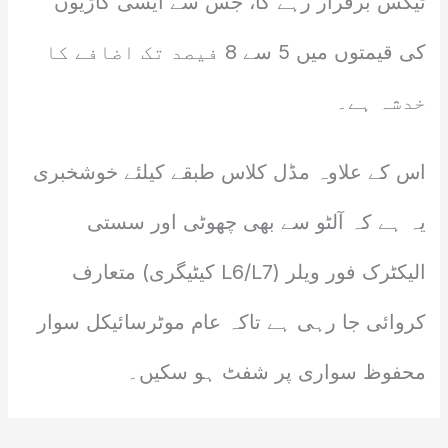
ٹیکس برقرار رہے گا، جس سے ایسی گاڑیوں
کی قیمتوں میں 5 سے 8 فیصد تک اضافے کا
خدشہ ہے۔
اس کے علاوہ مڈل کلاس طبقے کیلئے خوشخبری
یہ ہے کہ آلٹو سے بھی چھوٹی اور سستی
الیکٹرک فور ویلر (L6/L7 کیٹیگری) متعارف
کروائی جا رہی ہے تاکہ عام موٹرسائیکل سوار
محفوظ سواری پر شفٹ ہو سکیں۔