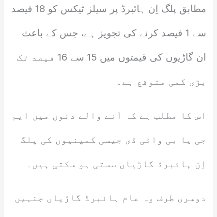
مطابق پلگ اِن ہائبرڈ پر سیلز ٹیکس کو 18 فیصد
سے 1 فیصد کرنے کی تجویز ہے، جس کے باعث
ان گاڑیوں کی قیمتوں میں 15 سے 16 فیصد تک
بڑی کمی متوقع ہے۔
اس کا مطلب ہے کہ آنے والے دنوں میں ایم
جی یا بی وائی ڈی جیسی کمپنیوں کی پلگ
اِن ہائبرڈ گاڑیاں سستی ہو سکتی ہیں۔
دوسری طرف وہ عام ہائبرڈ گاڑیاں جنہیں