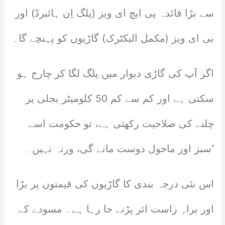
سے بڑا فائدہ پی ایچ ای ویز (پلگ اِن ہائبرڈ) اور
بی ای ویز (مکمل الیکٹرک) گاڑیوں کو پہنچے گا۔
اگر آپ کی گاڑی دیوار میں پلگ لگا کر چارج ہو
سکتی ہے اور کم سے کم 50 کلومیٹر بجلی پر
چلنے کی صلاحیت رکھتی ہے، تو حکومت اسے
’سبز اور ماحول دوست مانے گی، ورنہ نہیں۔
اس نئی درجہ بندی کا گاڑیوں کی قیمتوں پر بڑا
اور براہِ راست اثر پڑنے جا رہا ہے۔ مسودے کے