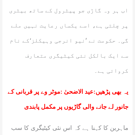
اب ہر وہ گاڑی جو پیٹرول کے ساتھ بیٹری
پر چلتی ہے، اسے یکساں رعایت نہیں ملے
گی۔ حکومت نے ’نیو انرجی وہیکلز‘کے نام
سے ایک بالکل نئی کیٹیگری متعارف
کروائی ہے۔
یہ بھی پڑھیں:
عید الاضحیٰ :موٹر وے پر قربانی کے
جانور لے جانے والی گاڑیوں پر مکمل پابندی
ماہرین کا کہنا ہے کہ اس نئی کیٹیگری کا سب