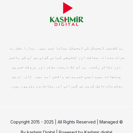
ہم کشمیر ڈیجیٹل کی ڈیجیٹل میڈیا ٹیم ہیں۔ ہمارا مشن ہے
جرات مندانہ صحافت اور تخلیقی کہانی گوئی جو آپ کو باخبر
اور متاثر رکھے۔ ہم آپ تک درست، مؤثر اور بروقت خبریں
پہنچاتے ہیں, ایسی خبریں جو واقعی اہم ہیں۔ تازہ ترین
معلومات حاصل کریں جو گہرائی اور وضاحت سے بھرپور ہوں۔
© Copyright 2015 - 2025 | All Rights Reserved | Managed
By
kashmir Digital
| Powered by
Kashmir digital