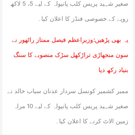
صغیر شہید پریس کلب پانیولہ کے لیے 5، 5 لاکھ
روپے کے خصوصی فنڈز کا اعلان کیا۔
یہ بھی پڑھیں:
وزیراعظم فیصل ممتاز راٹھور نے
سون منجھاڑی تراڑکھل سڑک منصوبے کا سنگ
بنیاد رکھ دیا
ممبر کشمیر کونسل سردار عدنان سیاب خالد نے
صغیر شہید پریس کلب پانیولہ کے لیے 10 مرلہ
زمین الاٹ کرنے کا اعلان کیا۔