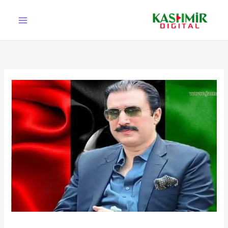
Ski
t
conten