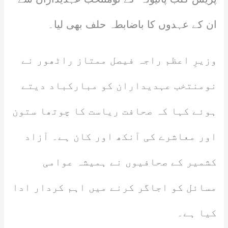
ان کے عہدوں کا باضابطہ حلف بھی لیا۔
وزیرِ اعظم راجہ فیصل ممتاز راٹھور نے
نومنتخب عہدیداران کو مبارکباد دیتے
ہوئے کہا کہ صحافت ریاست کا چوتھا ستون
اور معاشرے کی آنکھ اور کان ہے۔ آزاد
کشمیر کے صحافیوں نے ہمیشہ عوامی
مسائل کو اجاگر کرنے میں اہم کردار ادا
کیا ہے۔