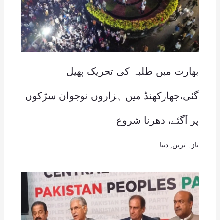
بھارت میں طلبہ کی تحریک پھیل
گئی،جھارکھنڈ میں ہزاروں نوجوان سڑکوں
پر آگئے، دھرنا شروع
تازہ ترین
,
دنیا