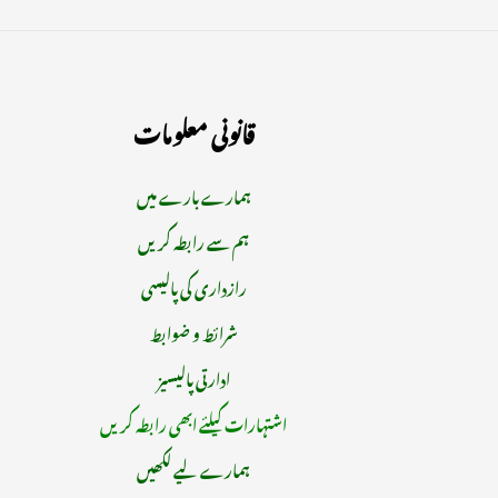
قانونی معلومات
ہمارے بارے میں
ہم سے رابطہ کریں
رازداری کی پالیسی
شرائط و ضوابط
ادارتی پالیسیز
اشتہارات کیلئے ابھی رابطہ کریں
ہمارے لیے لکھیں