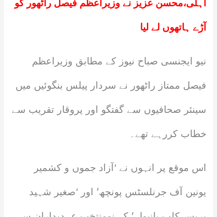
اہلی،محسن عزیز نے وزیراعظم فیصل راٹھور کو
آڑے ہاتھوں لے لیا
نیو ایجنسی صباح نیوز کے مطابق وزیراعظم
فیصل ممتاز راٹھور نے سردار پیلس بنگوئیں میں
سینئر صحافیوں سے گفتگو اور پروقار تقریب سے
خطاب کررہے تھے۔
اس موقع پر انہوں نے ‘آزاد جموں و کشمیر
یونین آف جرنلسٹس پونچھ’ اور ‘صغیر شہید
پریس کلب پانیولہ’ کے نومنتخب عہدیداران سے