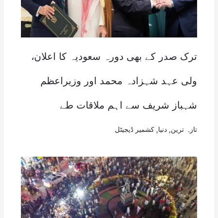
ترک صدر کے بھی دورہ سعودیہ کا اعلان،
ولی عہد شہزادہ محمد اور وزیراعظم
شہباز شریف سے اہم ملاقات طے
تازہ ترین
,
دنیا
,
کشمیر ڈیجیٹل