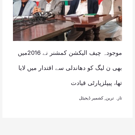
موجودہ چیف الیکشن کمشنر نے 2016میں
بھی ن لیگ کو دھاندلی سے اقتدار میں لایا
تھا، پیپلزپارٹی قیادت
تازہ ترین
,
کشمیر ڈیجیٹل