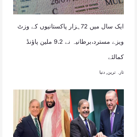
ایک سال میں 72ہزار پاکستانیوں کے وزٹ
ویزے مسترد،برطانیہ نے 9.2 ملین پاؤنڈ
کمالئے
تازہ ترین
,
دنیا