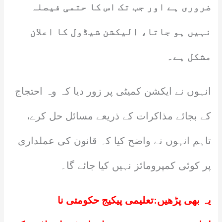
ضروری ہے اور جب تک اس کا حتمی فیصلہ
نہیں ہو جاتا، الیکشن شیڈول کا اعلان
مشکل ہے۔
انہوں نے ایکشن کمیٹی پر زور دیا کہ وہ احتجاج
کے بجائے مذاکرات کے ذریعے مسائل حل کرے،
تاہم انہوں نے واضح کیا کہ قانون کی عملداری
پر کوئی کمپرومائز نہیں کیا جائے گا۔
یہ بھی پڑھیں:
تعلیمی پیکیج حکومتی نا