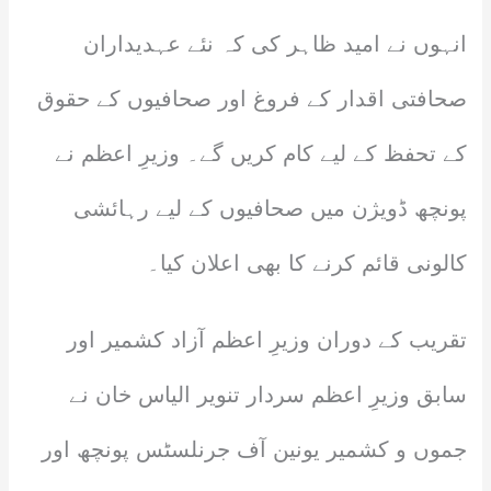
انہوں نے امید ظاہر کی کہ نئے عہدیداران
صحافتی اقدار کے فروغ اور صحافیوں کے حقوق
کے تحفظ کے لیے کام کریں گے۔ وزیرِ اعظم نے
پونچھ ڈویژن میں صحافیوں کے لیے رہائشی
کالونی قائم کرنے کا بھی اعلان کیا۔
تقریب کے دوران وزیرِ اعظم آزاد کشمیر اور
سابق وزیرِ اعظم سردار تنویر الیاس خان نے
جموں و کشمیر یونین آف جرنلسٹس پونچھ اور