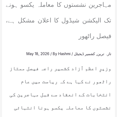
مہاجرین نشستوں کا معاملہ یکسو ہونے
تک الیکشن شیڈول کا اعلان مشکل ہے،
فیصل راٹھور
تازہ ترین
,
کشمیر ڈیجیٹل
/
Hashmi
/ By
May 18, 2026
وزیرِ اعظم آزاد کشمیر راجہ فیصل ممتاز
راٹھور نے کہا ہے کہ ریاست میں عام
انتخابات کے انعقاد سے قبل مہاجرین کی
نشستوں کا معاملہ یکسو ہونا انتہائی