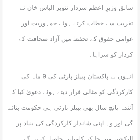
سابق وزیرِ اعظم سردار تنویر الیاس خان نے
تقریب سے خطاب کرتے ہوئے جمہوریت اور
عوامی حقوق کے تحفظ میں آزاد صحافت کے
کردار کو سراہا۔
انہوں نے پاکستان پیپلز پارٹی کی 9 ماہ کی
کارکردگی کو مثالی قرار دیتے ہوئے دعویٰ کیا کہ
آئندہ پانچ سال بھی پیپلز پارٹی ہی حکومت بنائے
گی اور وہ اپنی شاندار کارکردگی کی بنیاد پر
الیکشن میں جا کر کامیابی حاصل کریں گے۔