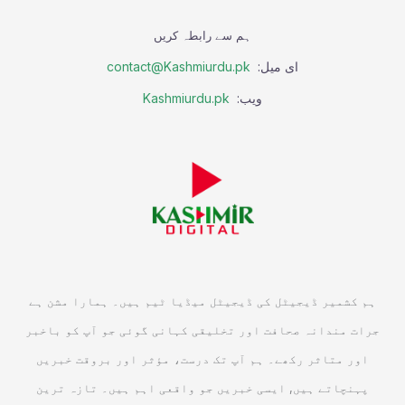
ہم سے رابطہ کریں
ای میل:
contact@Kashmiurdu.pk
ویب:
Kashmiurdu.pk
ہم کشمیر ڈیجیٹل کی ڈیجیٹل میڈیا ٹیم ہیں۔ ہمارا مشن ہے
جرات مندانہ صحافت اور تخلیقی کہانی گوئی جو آپ کو باخبر
اور متاثر رکھے۔ ہم آپ تک درست، مؤثر اور بروقت خبریں
پہنچاتے ہیں, ایسی خبریں جو واقعی اہم ہیں۔ تازہ ترین