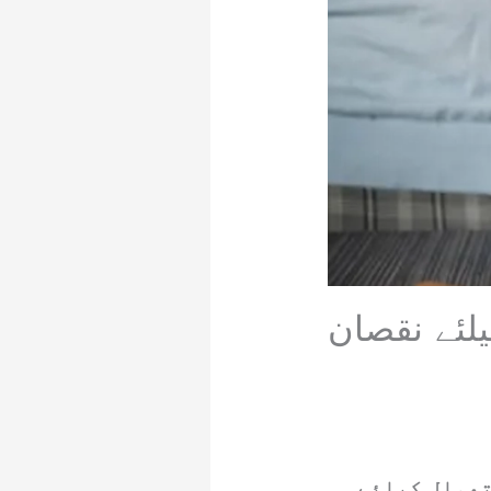
لئے نقصان
تعمال کیلئے