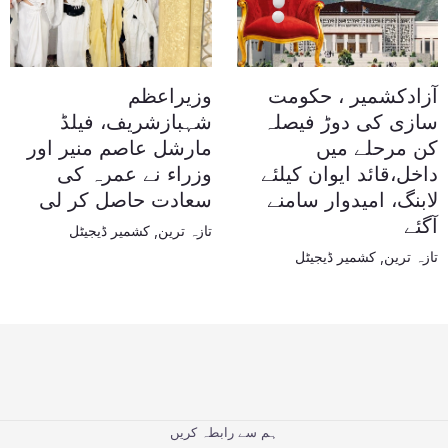
آزادکشمیر ، حکومت
وزیراعظم
سازی کی دوڑ فیصلہ
شہبازشریف، فیلڈ
کن مرحلے میں
مارشل عاصم منیر اور
داخل،قائد ایوان کیلئے
وزراء نے عمرہ کی
لابنگ، امیدوار سامنے
سعادت حاصل کر لی
آگئے
تازہ ترین
,
کشمیر ڈیجیٹل
تازہ ترین
,
کشمیر ڈیجیٹل
ہم سے رابطہ کریں