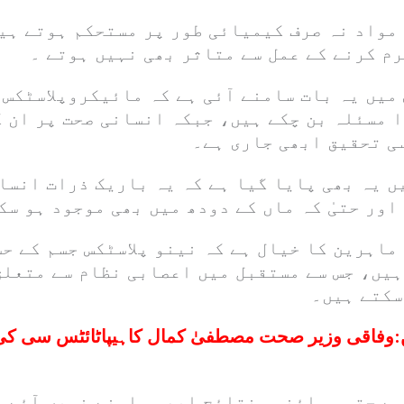
 مواد نہ صرف کیمیائی طور پر مستحکم ہوتے ہی
م کرنے کے عمل سے متاثر بھی نہیں ہوتے ۔
یں یہ بات سامنے آئی ہے کہ مائیکروپلاسٹکس 
 مسئلہ بن چکے ہیں، جبکہ انسانی صحت پر ان ک
ی تحقیق ابھی جاری ہے۔
ں یہ بھی پایا گیا ہے کہ یہ باریک ذرات انسا
ور حتیٰ کہ ماں کے دودھ میں بھی موجود ہو سک
ماہرین کا خیال ہے کہ نینو پلاسٹکس جسم کے ح
ہیں، جس سے مستقبل میں اعصابی نظام سے متعلق
سکتے ہیں۔
:
وفاقی وزیر صحت مصطفیٰ کمال کاہیپاٹائٹس سی کی 
ے حتمی سائنسی نتائج ابھی سامنے نہیں آئے ۔