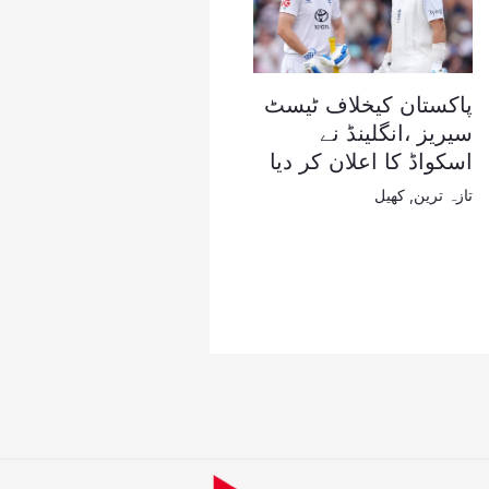
پاکستان کیخلاف ٹیسٹ
سیریز ،انگلینڈ نے
اسکواڈ کا اعلان کر دیا
تازہ ترین
,
کھیل