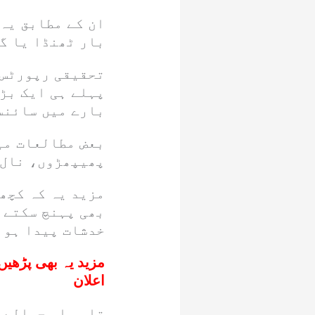
ان کے مطابق یہ
بار ٹھنڈا یا گر
تحقیقی رپورٹس م
پہلے ہی ایک بڑا
بارے میں سائنس
بعض مطالعات می
پھیپھڑوں، نال ا
مزید یہ کہ کچھ 
بھی پہنچ سکتے 
خدشات پیدا ہو 
مزید یہ بھی پڑھیں
اعلان
تاہم اس حوالے س