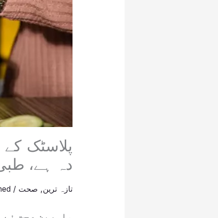
پلاسٹک کے 
دہ ہے، طبی
تازہ ترین
,
صحت
/
med
ماہرین صحت نے 