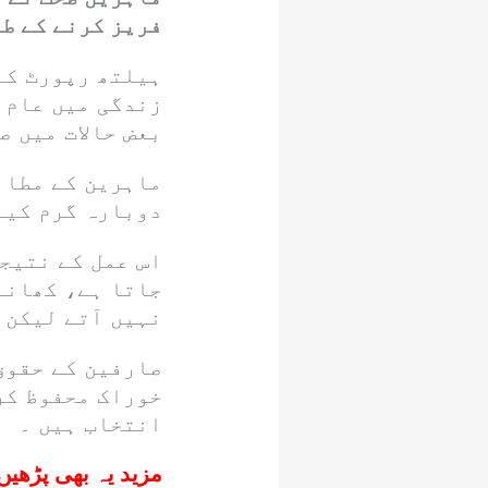
فریز کرنے کے طر
ہیلتھ رپورٹ کے
زندگی میں عام 
بعض حالات میں ص
ماہرین کے مطاب
دوبارہ گرم کیا 
اس عمل کے نتیج
جاتا ہے، کھانے
نہیں آتے لیکن 
صارفین کے حقوق
خوراک محفوظ کر
انتخاب ہیں ۔
مزید یہ بھی پڑھیں