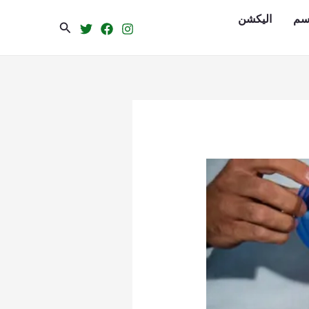
سم
الیکشن
Search