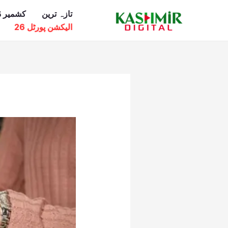
Ski
تازہ ترین
کشمیر ڈ
t
الیکشن پورٹل 26
conten