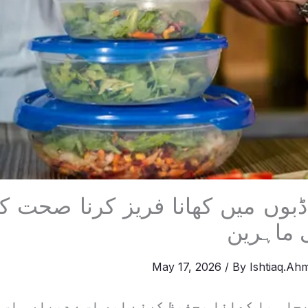
ڈبوں میں کھانا فریز کرنا صحت کی
 ماہرین
May 17, 2026
/ By
Ishtiaq.Ah
بچا ہوا کھانا محفوظ کرنے اور اسے دوبارہ اس