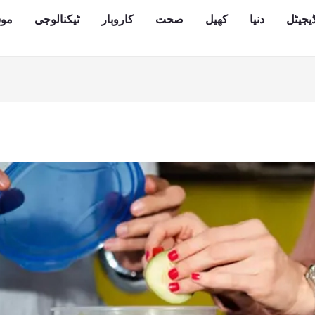
یجیٹل
دنیا
کھیل
صحت
کاروبار
ٹیکنالوجی
مو