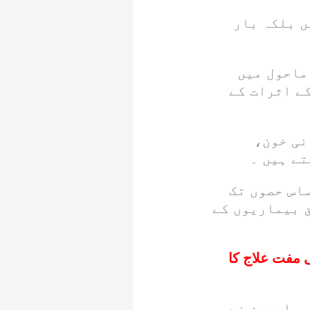
ں بلکہ بار
ماحول میں
ے اثرات کے
نی خون،
تے ہیں ۔
ساس حصوں تک
 بیماریوں کے
مفت علاج کا
 ماہرین نے