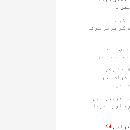
یں ۔
ے ڈبے روزمرہ
 کو فریز کرنا
میں اسے
ھو سکتے ہیں ۔
اسٹکس کہا
 ذرات نظر
 ہیں ۔
کہ فریزر میں
ظ اور دیرپا