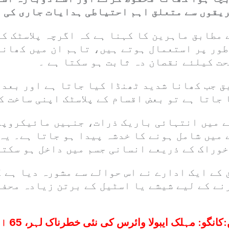
یقوں سے متعلق اہم احتیاطی ہدایات جاری کی ہ
 مطابق ماہرین کا کہنا ہے کہ اگرچہ پلاسٹک ک
طور پر استعمال ہوتے ہیں، تاہم ان میں کھانے
حت کیلئے نقصان دہ ثابت ہو سکتا ہے ۔
ق جب کھانا شدید ٹھنڈا کیا جاتا ہے اور بعد 
جاتا ہے تو بعض اقسام کے پلاسٹک اپنی ساخت ک
ے میں انتہائی باریک ذرات، جنہیں مائیکروپل
 میں شامل ہونے کا خدشہ پیدا ہو جاتا ہے۔ یہ
خوراک کے ذریعے انسانی جسم میں داخل ہو سکتے
 کے ایک ادارے نے اس حوالے سے مشورہ دیا ہے 
نے کے لیے شیشے یا اسٹیل کے برتن زیادہ محفو
:
کانگو: مہلک ایبولا وائرس کی نئی خطرناک لہر، 65 افراد ہلاک