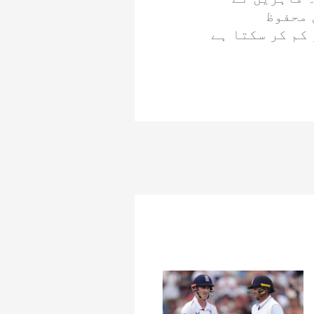
 محفوظ
کم کر سکتا ہے