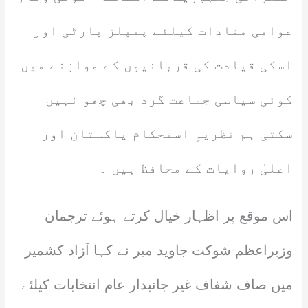
عوامی مفادات کیلئے پیپلز پارٹی اور
اسکی قیادت کی قربانیوں کے موازنے میں
کوئی سیاسی جماعت گرد بھی چھو نہیں
سکتی ہم نظریہِ استحکام پاکستان اور
اعلیٰ روایات کے محافظ ہیں ۔
اس موقع پر اظہار خیال کرتے ہوئے ترجمان
وزیراعظم شوکت جاوید میر نے کہا آزاد کشمیر
میں صاف شفاف غیر جانبدار عام انتخابات کیلئے