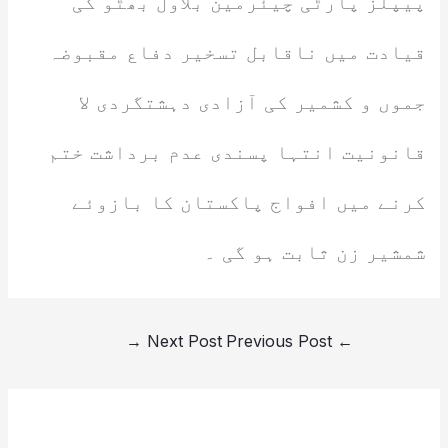
پیپلز پارٹی چیئرمین بلاول بھٹو کی
قیادت میں ناقابل تسخیر دفاع مقبوضہ
جموں و کشمیر کی آزادی دہشتگردی لا
قانونیت انتہا پسندی عدم برداشت ختم
کرنے میں افواج پاکستان کا بازوئے
شمشیر زن ثابت ہو گی ۔
→
Next Post
Previous Post
←