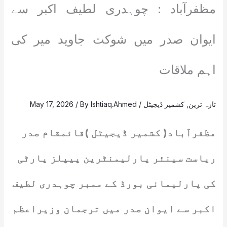
مظفرآباد : چوہدری لطیف اکبر سے
ایوان صدر میں شوکت جاوید میر کی
اہم ملاقات
تازہ ترین
,
کشمیر ڈیجیٹل
/
Ishtiaq.Ahmed
/ By
May 17, 2026
مظفرآباد( کشمیر ڈیجیٹل )قائمقام صدر
ریاست سینئر پارلیمنٹرین پیپلز پارٹی
کی پارلیمانی بورڈ کے ممبر چوہدری لطیف
اکبر سے ایوان صدر میں ترجمان وزیراعظم