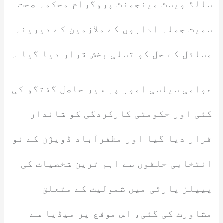
سالڈ ویسٹ مینجمنٹ پروگرام محکمہ صحت
سمیت جملہ اداروں کے ملازمین کے دیرینہ
مسائل کے حل کو تسلی بخش قرار دیا گیا ۔
عوامی سیاسی امور پر سیر حاصل گفتگو کی
گئی اور حکومتی کارکردگی کو شاندار
قرار دیا گیا اور مظفرآباد ڈویژن کے نو
انتخابی حلقوں سے اہم ترین شخصیات کی
پیپلز پارٹی میں شمولیت کے متعلق
مشاورت کی گئی، اس موقع پر میڈیا سے