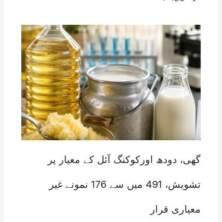
گھی، دودھ اورکوکنگ آئل کے معیار پر
تشویش، 491 میں سے 176 نمونے غیر
معیاری قرار