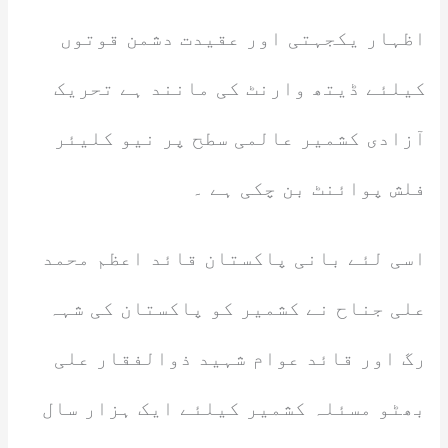
اظہار یکجہتی اور عقیدت دشمن قوتوں
کیلئے ڈیتھ وارنٹ کی مانند ہے تحریک
آزادی کشمیر عالمی سطح پر نیو کلیئر
فلش پوائنٹ بن چکی ہے ۔
اسی لئے بانی پاکستان قائد اعظم محمد
علی جناح نے کشمیر کو پاکستان کی شہہ
رگ اور قائد عوام شہید ذوالفقار علی
بھٹو مسئلہ کشمیر کیلئے ایک ہزار سال