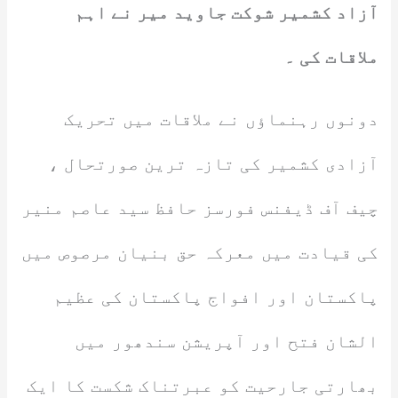
آزاد کشمیر شوکت جاوید میر نے اہم
ملاقات کی ۔
دونوں رہنماؤں نے ملاقات میں تحریک
آزادی کشمیر کی تازہ ترین صورتحال ،
چیف آف ڈیفنس فورسز حافظ سید عاصم منیر
کی قیادت میں معرکہ حق بنیان مرصوص میں
پاکستان اور افواج پاکستان کی عظیم
الشان فتح اور آپریشن سندھور میں
بھارتی جارحیت کو عبرتناک شکست کا ایک