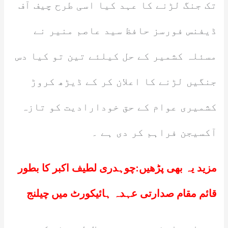
تک جنگ لڑنے کا عہد کیا اسی طرح چیف آف
ڈیفنس فورسز حافظ سید عاصم منیر نے
مسئلہ کشمیر کے حل کیلئے تین تو کیا دس
جنگیں لڑنے کا اعلان کر کے ڈیڑھ کروڑ
کشمیری عوام کے حق خودارادیت کو تازہ
آکسیجن فراہم کر دی ہے ۔
مزید یہ بھی پڑھیں:
چوہدری لطیف اکبر کا بطور
قائم مقام صدارتی عہدہ ہائیکورٹ میں چیلنج