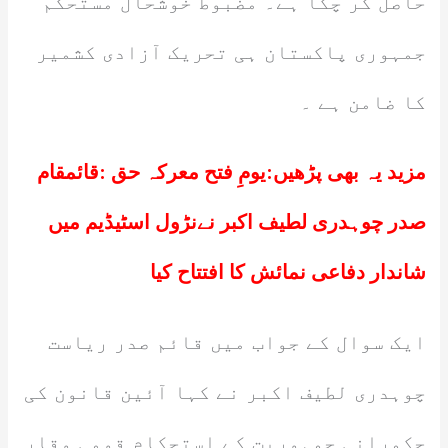
حاصل کر چکا ہے۔ مضبوط خوشحال مستحکم
جمہوری پاکستان ہی تحریک آزادی کشمیر
کا ضامن ہے ۔
مزید یہ بھی پڑھیں:
یومِ فتح معرکہ حق :قائمقام
صدر چوہدری لطیف اکبر نےنڑول اسٹیڈیم میں
شاندار دفاعی نمائش کا افتتاح کیا
ایک سوال کے جواب میں قائم صدر ریاست
چوہدری لطیف اکبر نے کہا آئین قانون کی
حکمرانی جمہوریت کے استحکام قومی وقار