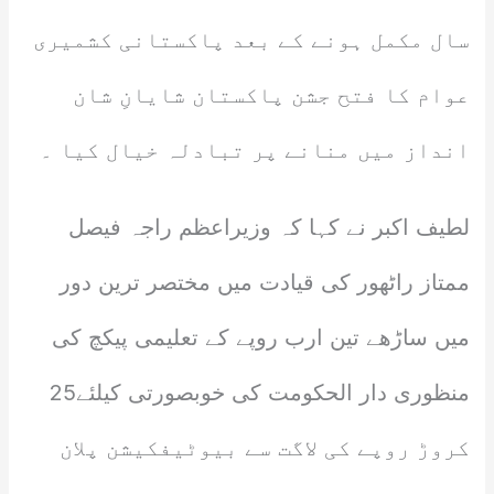
سال مکمل ہونے کے بعد پاکستانی کشمیری
عوام کا فتح جشن پاکستان شایانِ شان
انداز میں منانے پر تبادلہ خیال کیا ۔
لطیف اکبر نے کہا کہ وزیراعظم راجہ فیصل
ممتاز راٹھور کی قیادت میں مختصر ترین دور
میں ساڑھے تین ارب روپے کے تعلیمی پیکچ کی
منظوری دار الحکومت کی خوبصورتی کیلئے25
کروڑ روپے کی لاگت سے بیوٹیفکیشن پلان