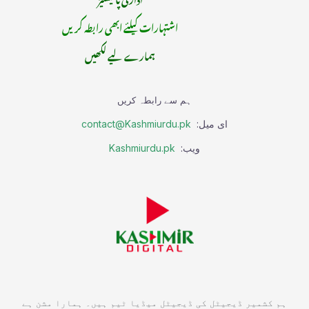
اشتہارات کیلئے ابھی رابطہ کریں
ہمارے لیے لکھیں
ہم سے رابطہ کریں
ای میل:
contact@Kashmiurdu.pk
ویب:
Kashmiurdu.pk
ہم کشمیر ڈیجیٹل کی ڈیجیٹل میڈیا ٹیم ہیں۔ ہمارا مشن ہے