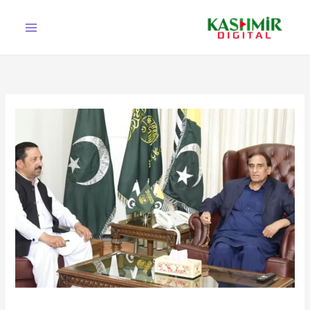
Ski
t
conten