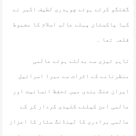
گفتگو کرتے ہوئے چوہدری لطیف اکبر نے
کہا پاکستان پہلے عالم اسلام کا مضبوط
قلعہ تھا ۔
تاہم تیزی سے بدلتے ہوئے عالمی
منظرنامے کے اثرات سے مبرا اسرائیل
ایران جنگ بندی میں تحفظ انسانیت اور
عالمی امن کیلئے کلیدی کردار کر کے
عالمی برادری کا لینڈنگ سٹار کا اعزاز