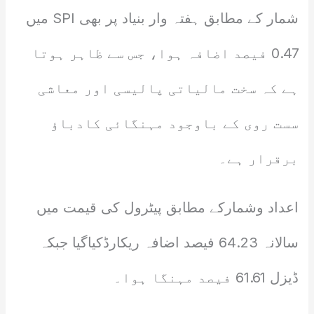
شمار کے مطابق ہفتہ وار بنیاد پر بھی SPI میں
0.47 فیصد اضافہ ہوا، جس سے ظاہر ہوتا
ہے کہ سخت مالیاتی پالیسی اور معاشی
سست روی کے باوجود مہنگائی کادباؤ
برقرار ہے۔
اعداد وشمارکے مطابق پیٹرول کی قیمت میں
سالانہ 64.23 فیصد اضافہ ریکارڈکیاگیا جبکہ
ڈیزل 61.61 فیصد مہنگا ہوا۔