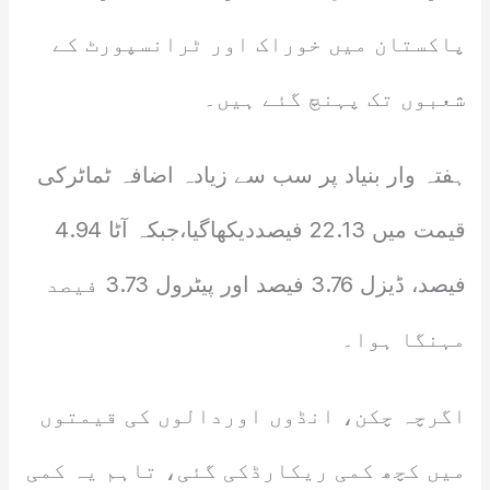
پاکستان میں خوراک اور ٹرانسپورٹ کے
شعبوں تک پہنچ گئے ہیں۔
ہفتہ وار بنیاد پر سب سے زیادہ اضافہ ٹماٹرکی
قیمت میں 22.13 فیصددیکھاگیا،جبکہ آٹا 4.94
فیصد، ڈیزل 3.76 فیصد اور پیٹرول 3.73 فیصد
مہنگا ہوا۔
اگرچہ چکن، انڈوں اوردالوں کی قیمتوں
میں کچھ کمی ریکارڈکی گئی، تاہم یہ کمی