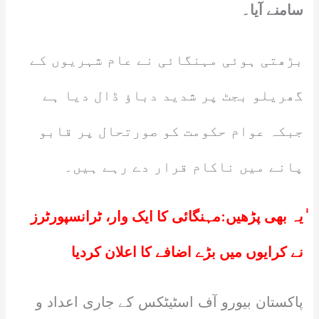
سامنے آیا۔
بڑھتی ہوئی مہنگائی نے عام شہریوں کے
گھریلو بجٹ پر شدید دباؤ ڈال دیا ہے
جبکہ عوام حکومت کو صورتحال پر قابو
پانے میں ناکام قرار دے رہے ہیں۔
ٰیہ بھی پڑھیں:
مہنگائی کا ایک وار، ٹرانسپورٹرز
نے کرایوں میں بڑے اضافے کا اعلان کردیا
پاکستان بیورو آف اسٹیٹکس کے جاری اعداد و