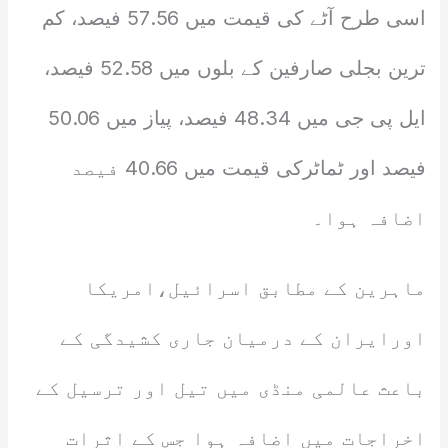
اسی طرح آٹے کی قیمت میں 57.56 فیصد، کم
ترین بجلی صارفین کے بلوں میں 52.58 فیصد،
ایل پی جی میں 48.34 فیصد، پیاز میں 50.06
فیصد اور ٹماٹرکی قیمت میں 40.66 فیصد
اضافہ ہوا۔
ماہرین کے مطابق اسرائیل،امریکا
اورایران کے درمیان جاری کشیدگی کے
باعث عالمی منڈی میں تیل اور ترسیل کے
اخراجات میں اضافہ ہوا جس کے اثرات