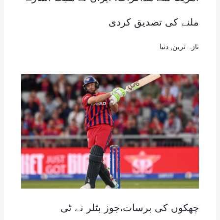
ملنے کی تصدیق کردی
تازہ ترین
,
دنیا
چھکوں کی برسات،جوز بٹلر نے ٹی