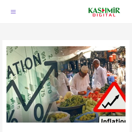
Ski
t
conten