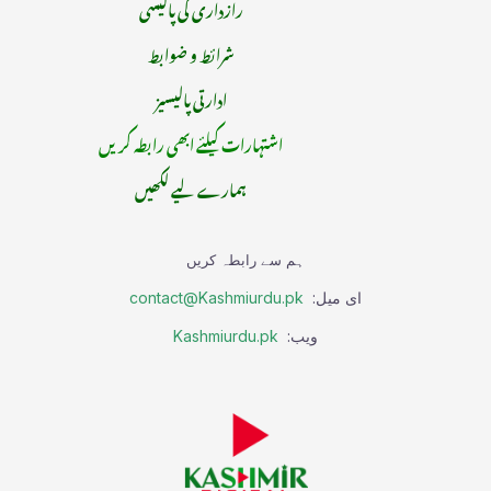
رازداری کی پالیسی
شرائط و ضوابط
ادارتی پالیسیز
اشتہارات کیلئے ابھی رابطہ کریں
ہمارے لیے لکھیں
ہم سے رابطہ کریں
ای میل:
contact@Kashmiurdu.pk
ویب:
Kashmiurdu.pk