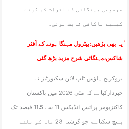
مجموعی مہنگائی کے اثرات کم کرنے
کیلیے ناکافی ثابت ہوئی۔
ٰیہ بھی پڑھیں:
پیٹرول مہنگا ہونے کے آفٹر
شاکس،مہنگائی شرح مزید بڑھ گئی
بروکریج ہاؤس ٹاپ لائن سکیورٹیز نے
خبردارکیاہے کہ مئی 2026 میں پاکستان
کاکنزیومر پرائس انڈیکس 11 سے 11.5 فیصد تک
پہنچ سکتاہے، جو گزشتہ 23 ماہ کی بلند