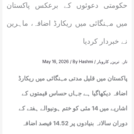
حکومتی دعوئوں کے برعکس پاکستان
میں مہنگائی میں ریکارڈ اضافہ، ماہرین
نے خبردار کردیا
تازہ ترین
,
کاروبار
/
Hashmi
/ By
May 16, 2026
پاکستان میں قلیل مدتی مہنگائی میں ریکارڈ
اضافہ دیکھاگیا ہے جہاں حساس قیمتوں کے
اشاریے میں 14 مئی کو ختم ہونیوالے ہفتے کے
دوران سالانہ بنیادوں پر 14.52 فیصد اضافہ