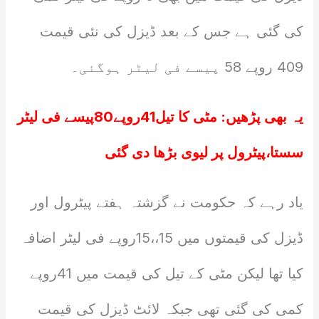
کی گئی ہے جس کے بعد ڈیزل کی نئی قیمت
409 روپے 58 پیسے فی لیٹر ہوگئی۔
یہ بھی پڑھیں:
مٹی کا تیل41روپے80پیسے فی لیٹر
سستا،پیٹرول پر لیوی بڑھا دی گئی
یاد رہے کہ حکومت نے گزشتہ ہفتے پیٹرول اور
ڈیزل کی قیمتوں میں 15،،15روپے فی لیٹر اضافہ
کیا تھا لیکن مٹی کے تیل کی قیمت میں 41روپے
کمی کی گئی تھی جبکہ لائٹ ڈیزل کی قیمت