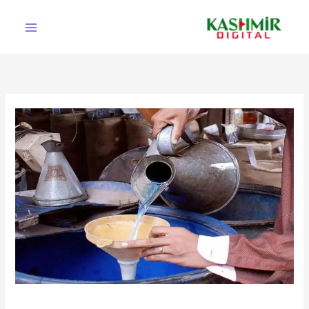
Ski
t
conten