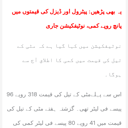
یہ بھی پڑھیں:
پیٹرول اور ڈیزل کی قیمتوں میں
پانچ روپے کمی، نوٹیفکیشن جاری
نوٹیفکیشن میں کہا گیا ہے کہ مٹی کے
تیل کی قیمت میں کمی کا اطلاق آج سے
ہوگا۔
اس سے پہلےمٹی کے تیل کی قیمت 318 روپے 96
پیسے فی لیٹر تھی۔ گزشتہ ہفتے مٹی کے تیل کی
قیمت میں 41 روپے 80 پیسے فی لیٹر کمی کی