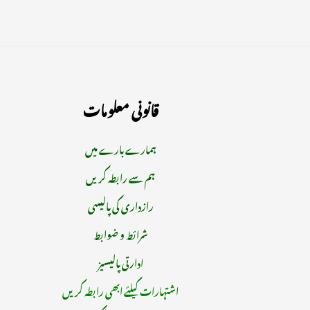
قانونی معلومات
ہمارے بارے میں
ہم سے رابطہ کریں
رازداری کی پالیسی
شرائط و ضوابط
ادارتی پالیسیز
اشتہارات کیلئے ابھی رابطہ کریں