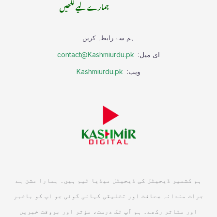
ہمارے لیے لکھیں
ہم سے رابطہ کریں
ای میل:
contact@Kashmiurdu.pk
ویب:
Kashmiurdu.pk
ہم کشمیر ڈیجیٹل کی ڈیجیٹل میڈیا ٹیم ہیں۔ ہمارا مشن ہے
جرات مندانہ صحافت اور تخلیقی کہانی گوئی جو آپ کو باخبر
اور متاثر رکھے۔ ہم آپ تک درست، مؤثر اور بروقت خبریں