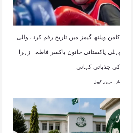
کامن ویلتھ گیمز میں تاریخ رقم کرنے والی
پہلی پاکستانی خاتون باکسر فاطمہ زہرا
کی جذباتی کہانی
تازہ ترین
,
کھیل