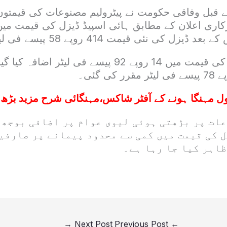
 قبل وفاقی حکومت نے پیٹرولیم مصنوعات کی قیمتوں 
 کی نئی قیمت 414 روپے 58 پیسے فی لیٹر ہو گئی۔
اسی طرح پیٹرول کی قیمت میں 14 روپے 92 پیسے فی لیٹر
ول مہنگا ہونے کے آفٹر شاکس،مہنگائی شرح مزید بڑھ 
ات پر بڑھتی ہوئی لیوی عوام پر اضافی بوجھ 
ل کی قیمت میں کمی سے محدود پیمانے پر صارفی
ظاہر کیا جا رہا ہے۔
→
Next Post
Previous Post
←