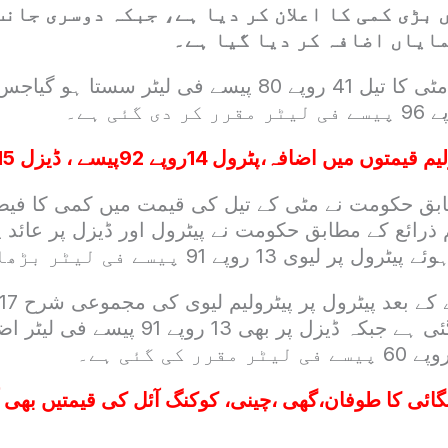
 بڑی کمی کا اعلان کر دیا ہے، جبکہ دوسری جان
ایاں اضافہ کر دیا گیا ہے۔
نئے فیصلے کے بعد مٹی کا تیل 41 روپے 80 پیسے فی لیٹر 
قیمتوں میں اضافہ،پٹرول 14روپے 92پیسے ، ڈیزل 15روپے مہنگا
بق حکومت نے مٹی کے تیل کی قیمت میں کمی کا فیص
م ذرائع کے مطابق حکومت نے پیٹرول اور ڈیزل پر عائد پ
ی 13 روپے 91 پیسے فی لیٹر بڑھا دی ہے۔
فی لیٹر تک پہنچ گئی ہے جبکہ ڈیزل پر بھی 13
ائی کا طوفان،گھی ،چینی، کوکنگ آئل کی قیمتیں بھی 