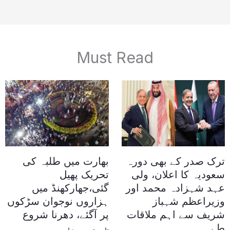
Must Read
ترک صدر کے بھی دورہ
بھارت میں طلبہ کی
سعودیہ کا اعلان، ولی
تحریک پھیل
عہد شہزادہ محمد اور
گئی،جھارکھنڈ میں
وزیراعظم شہباز
ہزاروں نوجوان سڑکوں
شریف سے اہم ملاقات
پر آگئے، دھرنا شروع
طے