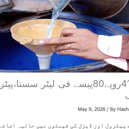
مٹی کا تیل41روپے80پیسے فی لیٹر سستا
May 9, 2026
/ By
Hash
پیٹرول اور ڈیزل کی قیمتوں میں حالیہ اضافے 