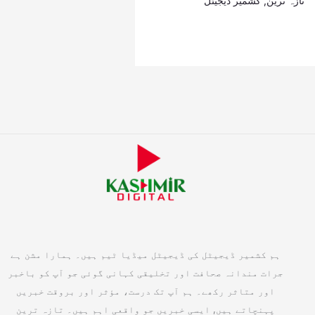
تازہ ترین
,
کشمیر ڈیجیٹل
ہم کشمیر ڈیجیٹل کی ڈیجیٹل میڈیا ٹیم ہیں۔ ہمارا مشن ہے
جرات مندانہ صحافت اور تخلیقی کہانی گوئی جو آپ کو باخبر
اور متاثر رکھے۔ ہم آپ تک درست، مؤثر اور بروقت خبریں
پہنچاتے ہیں, ایسی خبریں جو واقعی اہم ہیں۔ تازہ ترین