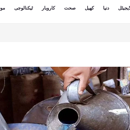
یجیٹل
دنیا
کھیل
صحت
کاروبار
ٹیکنالوجی
مو