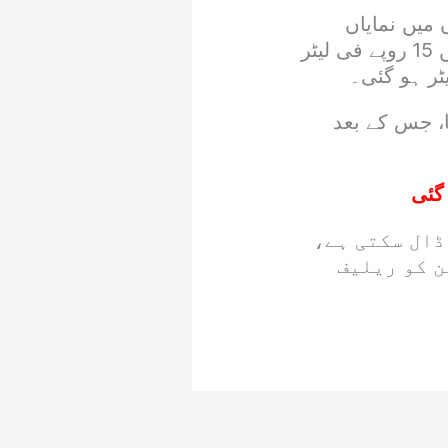
میں نمایاں
اضافہ کیا تھا۔ سرکاری اعلان کے مطابق ہائی اسپیڈ ڈیزل کی قیمت میں 15 روپے فی لیٹر
 اضافہ کیا گیا، جس کے بعد
گئی
ڈال سکتی ہے،
ن کو ریلیف