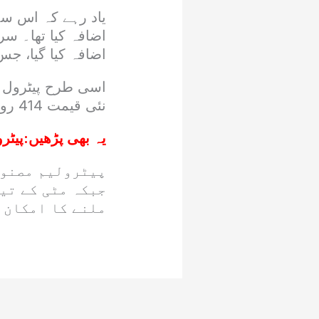
یاد رہے کہ اس سے
اضافہ کیا گیا، جس کے بعد ڈیزل
نئی قیمت 414 روپے 78 پیسے فی لیٹر مقرر کی گئی۔
یہ بھی پڑھیں:
پیٹر
پیٹرولیم مصنوع
جبکہ مٹی کے تی
ملنے کا امکان 