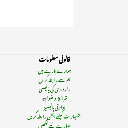
قانونی معلومات
ہمارے بارے میں
ہم سے رابطہ کریں
رازداری کی پالیسی
شرائط و ضوابط
ادارتی پالیسیز
اشتہارات کیلئے ابھی رابطہ کریں
ہمارے لیے لکھیں