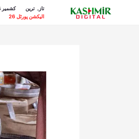
Ski
تازہ ترین
کشمیر ڈ
t
الیکشن پورٹل 26
conten