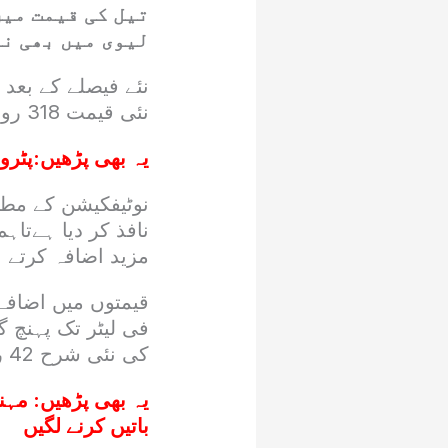
تیل کی قیمت میں
لیوی میں بھی نم
نئی قیمت 318 روپے 96 پیسے فی لیٹر مقرر کر دی گئی ہے۔
یہ بھی پڑھیں:
پٹرولیم 
نوٹیفکیشن کے مطا
نافذ کر دیا ہےتاہ
مزید اضافہ کرتے ہوئے پیٹرول پر لیو
کی نئی شرح 42 روپے 60 پیسے فی لیٹر مقرر کی گئی ہے۔
یہ بھی پڑھیں:
مہنگ
باتیں کرنے لگیں