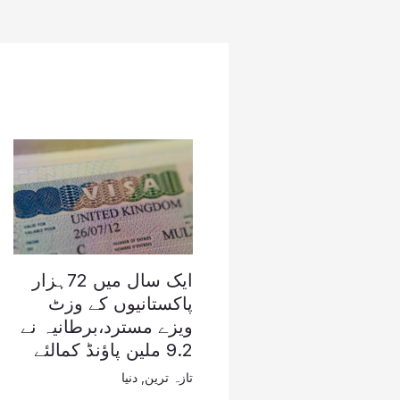
ایک سال میں 72ہزار
پاکستانیوں کے وزٹ
ویزے مسترد،برطانیہ نے
9.2 ملین پاؤنڈ کمالئے
تازہ ترین
,
دنیا