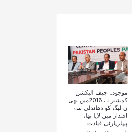
موجودہ چیف الیکشن
کمشنر نے 2016میں بھی
ن لیگ کو دھاندلی سے
اقتدار میں لایا تھا،
پیپلزپارٹی قیادت