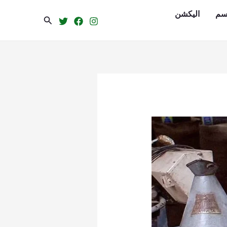
سم
الیکشن
Search