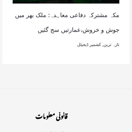
مکہ مشترکہ دفاعی معاہدہ: ملک بھر میں
جوش و خروش،عمارتیں سج گئیں
تازہ ترین
,
کشمیر ڈیجیٹل
قانونی معلومات