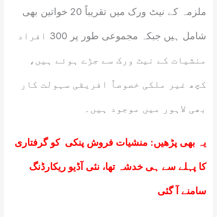
ملزمہ کے نیٹ ورک میں تقریباً 20 خواتین بھی
شامل ہیں جبکہ مجموعی طور پر 300 افراد
منشیات کے نیٹ ورک سے جڑے ہوئے ہیں،
کچھ غیر ملکی خصوصاً افریقی سہولت کار
بھی لاہور میں موجود ہیں۔
یہ بھی پڑھیں:
منشیات فروش پنکی کو گرفتاری
کا پہلے سے ہی خدشہ تھا، نئی آڈیو ریکارڈنگ
سامنے آ گئی