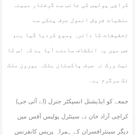
کراچی پولیس کی جانب سے گرفتار مبینہ
منشیات فروش انمول عرف پنکی سے
تحقیقات کا دائرہ وسیع کردیا گیا ہے،
جس میں یہ انکشاف سامنے آیا ہے کہ اس کا
نیٹ ورک نہ صرف پاکستان بلکہ بیرون ملک
تک سرگرم ہے۔
جمعے کو ایڈیشنل انسپکٹر جنرل (اے آئی جی)
کراچی آزاد خان نے سینٹرل پولیس آفس میں
دیگر سینئرافسران کے ہمراہ پریس کانفرنس