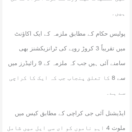
ہیں۔
پولیس حکام کے مطابق ملزمہ کے ایک اکاؤنٹ
میں تقریباً 3 کروڑ روپے کی ٹرانزیکشنز بھی
سامنے آئی ہیں جب کہ ملزمہ کے 9 رائیڈرز میں
سے 8 کا تعلق پنجاب جب کہ ایک کا کراچی
سے ہے۔
ایڈیشنل آئی جی کراچی کے مطابق کیس میں
ملوث 4 اہم ناموں کو ای سی ایل میں شامل