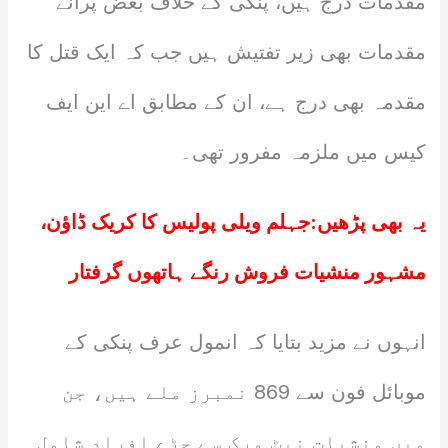
مقدمات درج ہیں، پنکی کے خلاف بعض پرانے
مقدمات بھی زیر تفتیش ہیں جب کہ ایک قتل کا
مقدمہ بھی درج ہے، ان کے مطابق اے این ایف
کیس میں ملزمہ مفرور تھی۔
یہ بھی پڑھیں:
جہلم ویلی پولیس کا کریک ڈاؤن،
مشہور منشیات فروش رنگے ہاتھوں گرفتار
انہوں نے مزید بتایا کہ انمول عرف پنکی کے
موبائل فون سے 869 نمبرز ملے ہیں، جن
میں منشیات نیٹ ورک سے جڑے افراد شامل