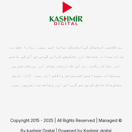
ہم کشمیر ڈیجیٹل کی ڈیجیٹل میڈیا ٹیم ہیں۔ ہمارا مشن ہے
جرات مندانہ صحافت اور تخلیقی کہانی گوئی جو آپ کو باخبر
اور متاثر رکھے۔ ہم آپ تک درست، مؤثر اور بروقت خبریں
پہنچاتے ہیں, ایسی خبریں جو واقعی اہم ہیں۔ تازہ ترین
معلومات حاصل کریں جو گہرائی اور وضاحت سے بھرپور ہوں۔
© Copyright 2015 - 2025 | All Rights Reserved | Managed
By
kashmir Digital
| Powered by
Kashmir digital