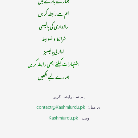
ہمارے بارے میں
ہم سے رابطہ کریں
رازداری کی پالیسی
شرائط و ضوابط
ادارتی پالیسیز
اشتہارات کیلئے ابھی رابطہ کریں
ہمارے لیے لکھیں
ہم سے رابطہ کریں
ای میل:
contact@Kashmiurdu.pk
ویب:
Kashmiurdu.pk