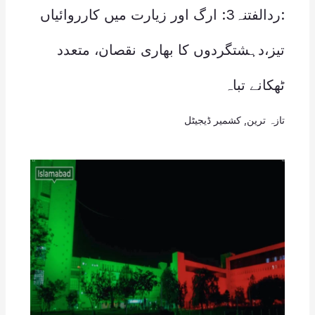
:ردالفتنہ3: ارگ اور زیارت میں کارروائیاں
تیز،دہشتگردوں کا بھاری نقصان، متعدد
ٹھکانے تباہ
تازہ ترین
,
کشمیر ڈیجیٹل