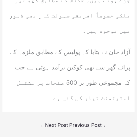
جڑے ہوئے ہیں۔ حکام کے مطابق کچھ غیر
ملکی خصوصاً افریقی سہولت کار بھی لاہور
میں موجود ہیں۔
آزاد خان نے بتایا کہ پولیس کے مطابق ملزمہ کے
پرانے گھر سے بھی کوکین برآمد ہوئی ہے جب
کہ مجموعی طور پر 500 صفحات پر مشتمل
اسٹیٹمنٹ تیار کی گئی ہے۔
→
Next Post
Previous Post
←