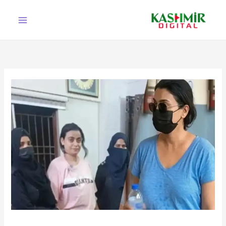
Ski
t
conten