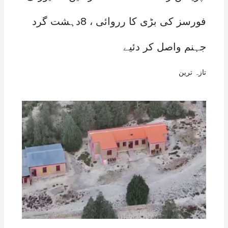
فورسز کی بڑی کا رروائی ، 8دہشت گرد
جہنم واصل کر دئیے
تازہ ترین