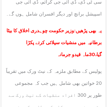
سی ٹی ڈی، ڈی آئی جی کرائم، ڈی آئی جی
اسپیشل برانچ اور دیگر افسران شامل ہوں گے۔
یہ بھی پڑھیں:
وزیر حکومت چوہدری اخلاق کا بیٹا
برطانیہ میں منشیات سپلائی کرتے پکڑا
گیا،30ماہ قیدو جرمانہ
پولیس کے مطابق ملزمہ کے نیٹ ورک میں تقریباً
20 خواتین بھی شامل ہیں جب کہ مجموعی
طور پر 300 افراد منشیات کے نیٹ ورک سے