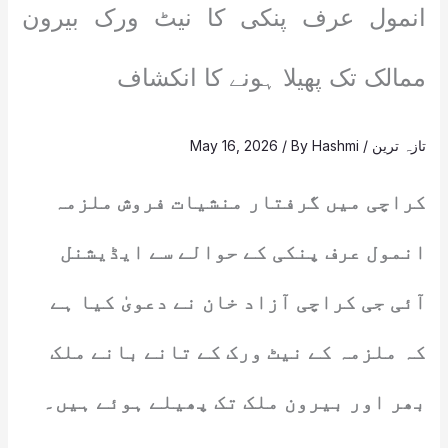
انمول عرف پنکی کا نیٹ ورک بیرون
ممالک تک پھیلا ہونے کا انکشاف
تازہ ترین
/
Hashmi
/ By
May 16, 2026
کراچی میں گرفتار منشیات فروش ملزمہ
انمول عرف پنکی کے حوالے سے ایڈیشنل
آئی جی کراچی آزاد خان نے دعویٰ کیا ہے
کہ ملزمہ کے نیٹ ورک کے تانے بانے ملک
بھر اور بیرون ملک تک پھیلے ہوئے ہیں۔