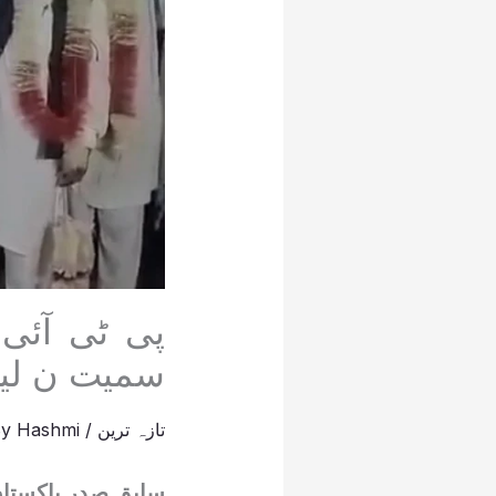
پی ٹی آئی
سمیت ن لی
تازہ ترین
/
Hashmi
By
سابق صدر پاکستان