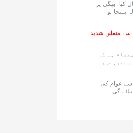
ال کیا۔بھگی پر
 پہنچا تو
 سے متعلق شدید
پیغام ہے کہ
ل ہورہےہیں
 سے عوام کی
نائے گی۔