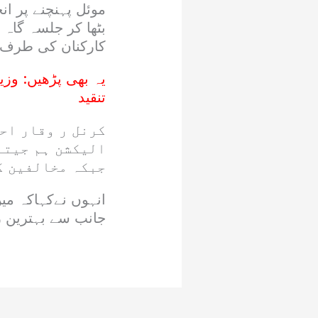
موئل پہنچنے پر ان
بٹھا کر جلسہ گاہ 
کارکنان کی طرف س
یہ بھی پڑھیں:
وزی
تنقید
کرنل ر وقار احم
الیکشن ہم جیتن
جبکہ مخالفین ک
انہوں نےکہاکہ م
جانب سے بہترین ر