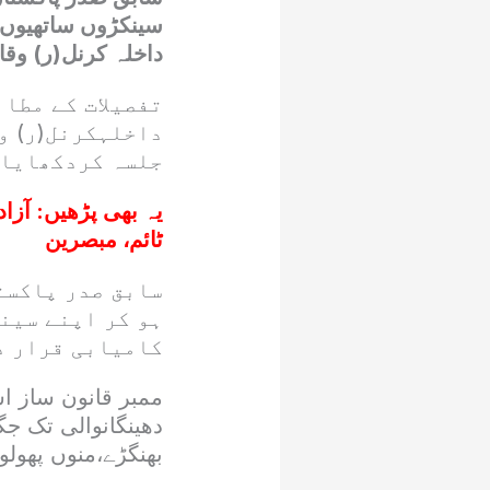
سینکڑوں ساتھیوں 
داخلہ کرنل(ر) وقا
تفصیلات کے مطا
داخلہکرنل(ر) و
جلسہ کردکھایا 
یہ بھی پڑھیں:
آزا
ٹائم، مبصرین
سابق صدر پاکست
ہو کر اپنے سین
کامیابی قرار د
ممبر قانون ساز اس
دھینگانوالی تک جگ
بھنگڑے،منوں پھولو