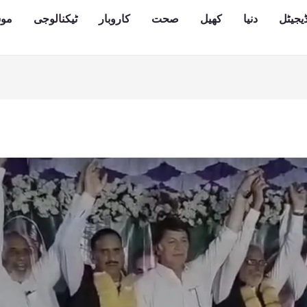
یجیٹل
دنیا
کھیل
صحت
کاروبار
ٹیکنالوجی
مو