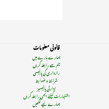
قانونی معلومات
ہمارے بارے میں
ہم سے رابطہ کریں
رازداری کی پالیسی
شرائط و ضوابط
ادارتی پالیسیز
اشتہارات کیلئے ابھی رابطہ کریں
ہمارے لیے لکھیں