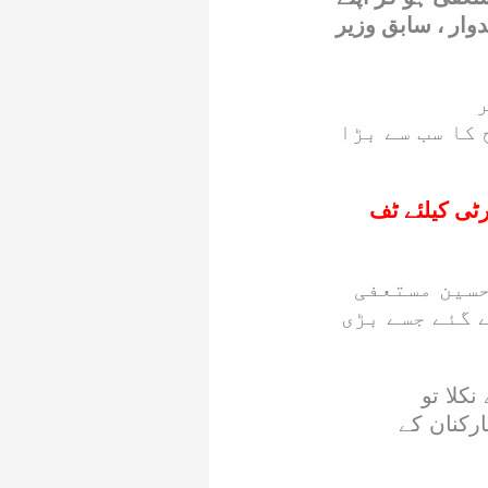
ار ، سابق وزیر
ر
کا سب سے بڑا
رٹی کیلئے ٹف
حسین مستعفی
 گئے جسے بڑی
کلا تو
ارکنان کے