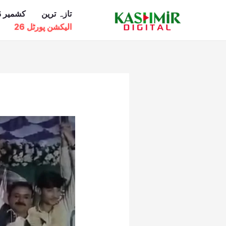
Ski
تازہ ترین
کشمیر ڈ
t
الیکشن پورٹل 26
conten