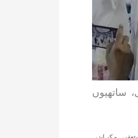
، ساتھیوں
عفی ہو کر اپنے