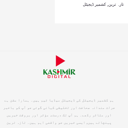
تازہ ترین
,
کشمیر ڈیجیٹل
ہم کشمیر ڈیجیٹل کی ڈیجیٹل میڈیا ٹیم ہیں۔ ہمارا مشن ہے
جرات مندانہ صحافت اور تخلیقی کہانی گوئی جو آپ کو باخبر
اور متاثر رکھے۔ ہم آپ تک درست، مؤثر اور بروقت خبریں
پہنچاتے ہیں, ایسی خبریں جو واقعی اہم ہیں۔ تازہ ترین