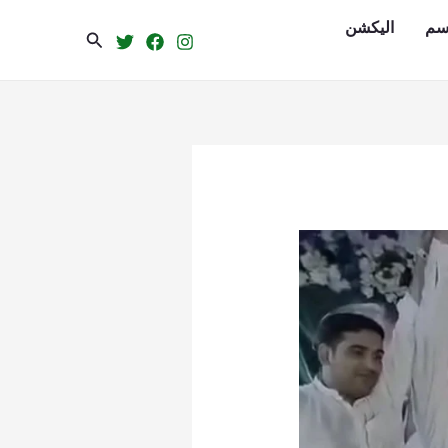
سم
الیکشن
Search