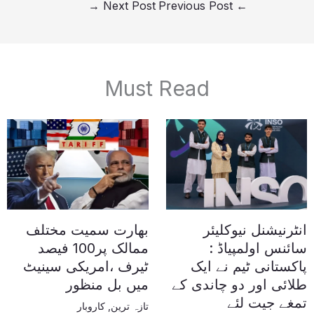
→
Next Post
Previous Post
←
Must Read
انٹرنیشنل نیوکلیئر
بھارت سمیت مختلف
سائنس اولمپیاڈ :
ممالک پر100 فیصد
پاکستانی ٹیم نے ایک
ٹیرف ،امریکی سینیٹ
طلائی اور دو چاندی کے
میں بل منظور
تمغے جیت لئے
تازہ ترین
,
کاروبار