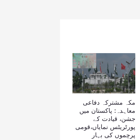
مکہ مشترکہ دفاعی
معاہدہ: پاکستان میں
جشن، قیادت کے
پورٹریٹس نمایاں،قومی
پرچموں کی بہار