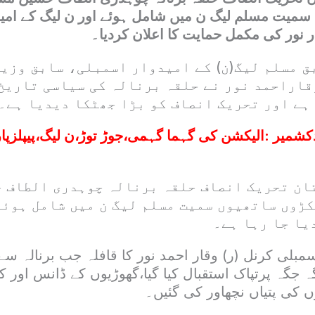
سمیت مسلم لیگ ن میں شامل ہوئے اور ن لیگ کے امیدو
ر نور کی مکمل حمایت کا اعلان کردیا۔
بق مسلم لیگ(ن) کے امیدوار اسمبلی، سابق وزی
قاراحمد نور نے حلقہ برنالہ کی سیاسی تاریخ 
ہے اور تحریک انصاف کو بڑا جھٹکا دیدیا ہے۔
دکشمیر :الیکشن کی گہما گہمی،جوڑ توڑ،ن لیگ،پیپلزپا
ان تحریک انصاف حلقہ برنالہ چوہدری الطاف 
کڑوں ساتھیوں سمیت مسلم لیگ ن میں شامل ہوئے
یا جا رہا ہے۔
مبلی کرنل (ر) وقار احمد نور کا قافلہ جب برنالہ سے ن
ہ جگہ پرتپاک استقبال کیا گیا،گھوڑیوں کے ڈانس اور ک
ں کی پتیاں نچھاور کی گئیں۔