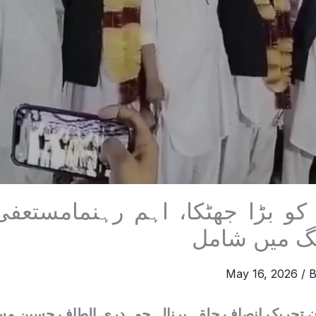
 کو بڑا جھٹکا، اہم رہنمامستعفی
گ میں شامل
May 16, 2026
/ 
 تحریک انصاف حلقہ برنالہ چوہدری الطاف حسین مست