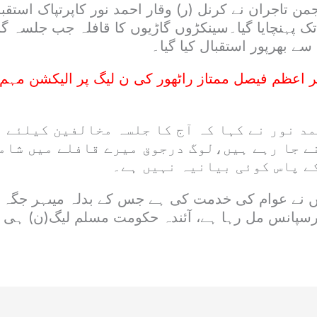
جمن تاجران نے کرنل (ر) وقار احمد نور کاپرتپاک استقب
تک پہنچایا گیا۔سینکڑوں گاڑیوں کا قافلہ جب جلسہ گاہ
ے بھرپور استقبال کیا گیا۔
ر اعظم فیصل ممتاز راٹھور کی ن لیگ پر الیکشن مہم
د نور نے کہا کہ آج کا جلسہ مخالفین کیلئے 
ے جا رہے ہیں،لوگ درجوق میرے قافلے میں شام
ے پاس کوئی بیانیہ نہیں ہے۔
یں نے عوام کی خدمت کی ہے جس کے بدلہ میںہر جگہ
سپانس مل رہا ہے، آئندہ حکومت مسلم لیگ(ن) ہی ب