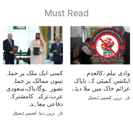
Must Read
وادی نیلم ،کالعدم
کسی ایک ملک پر حملہ
ایکشن کمیٹی کے ناپاک
تینوں ممالک پر حملہ
عزائم خاک میں ملا دیئے
تصور ہوگا،پاک،سعودی
عرب،ترکیہ کامشترکہ
تازہ ترین
,
کشمیر ڈیجیٹل
دفاعی معاہدہ
تازہ ترین
,
دنیا
,
کشمیر ڈیجیٹل