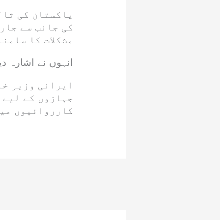
پاکستان کی ثالث
کی جانب سے جار
مشکلات کا سامنا
انہوں نے اشارہ دی
ایرانی وزیر خا
جہازوں کے لیے ک
کارروائیوں میں