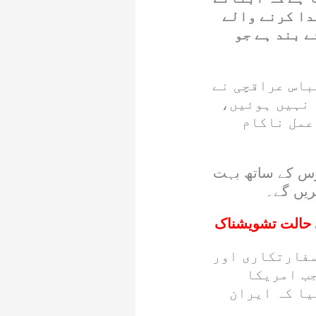
دا کرنے والے
ے بند ہے جو
باس عراقچی نے
 نہیں ہوئیں،
عمل ناکام
وس کے ساتھ بہت
ریں گے۔
سفارتکاری اور
جب امریکا
یا کہ ایران