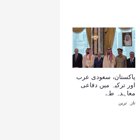
پاکستان، سعودی عرب
اور ترکیہ میں دفاعی
معاہدہ طے
تازہ ترین