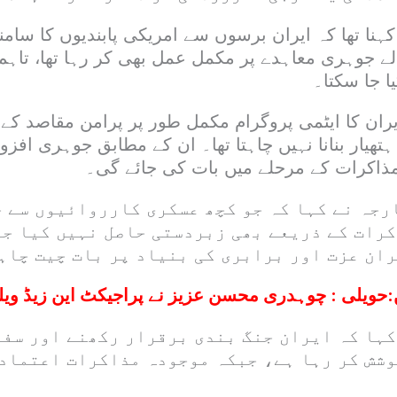
نا تھا کہ ایران برسوں سے امریکی پابندیوں کا سامنا
 والے جوہری معاہدے پر مکمل عمل بھی کر رہا تھا، تاہم
ا جا سکتا۔
یران کا ایٹمی پروگرام مکمل طور پر پرامن مقاصد کے 
ھیار بنانا نہیں چاہتا تھا۔ ان کے مطابق جوہری افز
 مذاکرات کے مرحلے میں بات کی جائے گی۔
رجہ نے کہا کہ جو کچھ عسکری کارروائیوں سے ح
کرات کے ذریعے بھی زبردستی حاصل نہیں کیا جا
ران عزت اور برابری کی بنیاد پر بات چیت چاہ
:
حویلی : چوہدری محسن عزیز نے پراجیکٹ این زیڈ ویلی 
کہا کہ ایران جنگ بندی برقرار رکھنے اور سف
وشش کر رہا ہے، جبکہ موجودہ مذاکرات اعتماد 