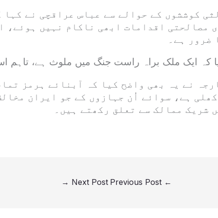
ی کوششوں کے حوالے سے عباس عراقچی نے کہا کہ
ی مصالحتی اقدامات ابھی ناکام نہیں ہوئے، ا
 ضرور ہے۔
ا کہ ایک ملک براہ راست جنگ میں ملوث ہے، تاہم اس ک
رجہ نے یہ بھی واضح کیا کہ آبنائے ہرمز تما
ھلی ہے، سوائے اُن جہازوں کے جو ایران مخالف
 شریک ممالک سے تعلق رکھتے ہیں۔
→
Next Post
Previous Post
←