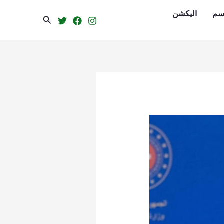
سم
الیکشن
Search