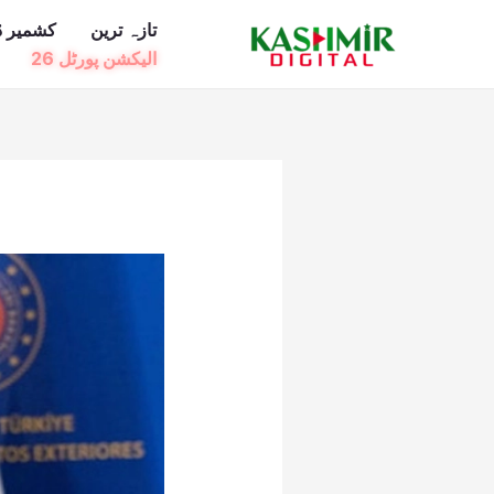
Ski
تازہ ترین
کشمیر ڈ
t
الیکشن پورٹل 26
conten