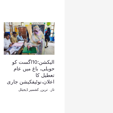
الیکشن:10اگست کو
حویلی، باغ میں عام
تعطیل کا
اعلان،نوٹیفکیشن جاری
تازہ ترین
,
کشمیر ڈیجیٹل