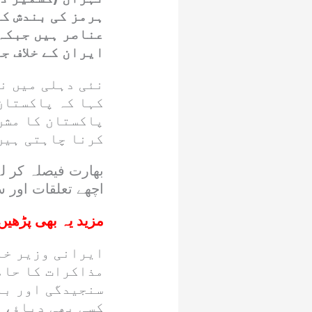
ہرمز کی بندش کا
عناصر ہیں جبکہ 
ایران کے خلاف ج
نئی دہلی میں ن
کہا کہ پاکستان
پاکستان کا مشن
کرنا چاہتی ہیں
بھارت فیصلہ کر ل
اچھے تعلقات اور 
مزید یہ بھی پڑھیں
ایرانی وزیر خا
مذاکرات کا حام
سنجیدگی اور با
کسی بھی دباؤ،