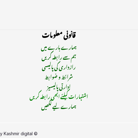
قانونی معلومات
ہمارے بارے میں
ہم سے رابطہ کریں
رازداری کی پالیسی
شرائط و ضوابط
ادارتی پالیسیز
اشتہارات کیلئے ابھی رابطہ کریں
ہمارے لیے لکھیں
by
Kashmir digital
© Copyright 2015 - 2025 | All Rights Reserved | Managed By