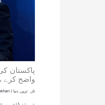
پاکستان کی 
واضح کرے ،
تازہ ترین
,
دنیا
/
khari
تہران (کشمیر ڈی