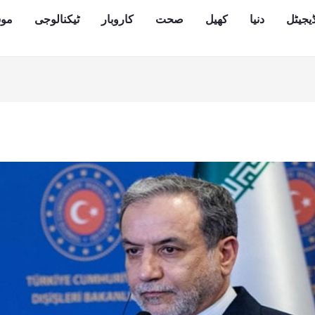
یجیٹل
دنیا
کھیل
صحت
کاروبار
ٹیکنالوجی
مو