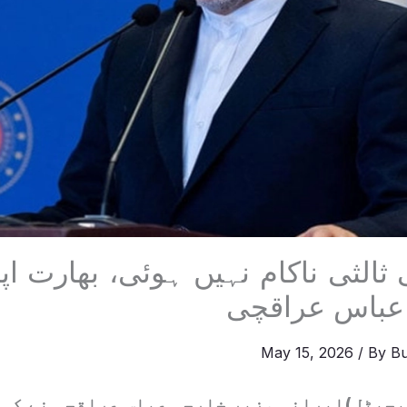
ثالثی ناکام نہیں ہوئی، بھارت ا
عباس عراقچی
May 15, 2026
/ By
Bu
جیٹل)ایرانی وزیر خارجہ عباس عراقچی نے کہا 