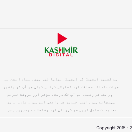
ہم کشمیر ڈیجیٹل کی ڈیجیٹل میڈیا ٹیم ہیں۔ ہمارا مشن ہے
جرات مندانہ صحافت اور تخلیقی کہانی گوئی جو آپ کو باخبر
اور متاثر رکھے۔ ہم آپ تک درست، مؤثر اور بروقت خبریں
پہنچاتے ہیں, ایسی خبریں جو واقعی اہم ہیں۔ تازہ ترین
معلومات حاصل کریں جو گہرائی اور وضاحت سے بھرپور ہوں۔