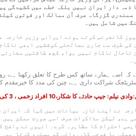
 ذمہ دار ایران نہیں بلکہ خطے میں کشیدگی پی
سمندری گزرگاہ صرف اُن ممالک اور قوتوں کیلئ
نگ میں شامل ہیں۔
یوز کانفرنس کرتے ہوئے ایرانی وزیر خارجہ ع
 کی طرف سے جاری مصالحتی کوششیں ابھی ناکام
 تاحال ناکام نہیں ہوا، کچھ طاقتیں سفارتی 
۔
ے کہ اسے ہمارے ساتھ کس طرح کا تعلق رکھنا ہے، ر
سٹریٹجک شراکت داری ہے، چین کی مدد کا خیرمقدم ک
:
وادی نیلم: جیپ حادثے کا شکار،10 افراد زخمی ، 3 کی حالت تشویشناک
رجہ نے اپنے تازہ بیانات میں کہا کہ ایران 
ی ہے، لیکن مذاکرات صرف اسی صورت ممکن ہیں 
ہمی احترام کا مظاہرہ کرے۔ انہوں نے واضح ک
 دھمکی یا فوجی کارروائی کو مسترد کرتا ہے۔