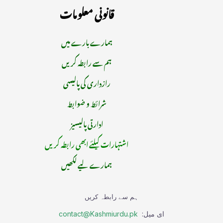
قانونی معلومات
ہمارے بارے میں
ہم سے رابطہ کریں
رازداری کی پالیسی
شرائط و ضوابط
ادارتی پالیسیز
اشتہارات کیلئے ابھی رابطہ کریں
ہمارے لیے لکھیں
ہم سے رابطہ کریں
ای میل:
contact@Kashmiurdu.pk