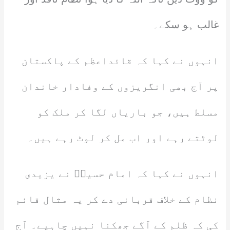
غالب ہو سکے۔
انہوں نے کہا کہ قائداعظم کے پاکستان
پر آج بھی انگریزوں کے وفادار خاندان
مسلط ہیں، جو باریاں لگا کر ملک کو
لوٹتے رہے اور اب مل کر لوٹ رہے ہیں۔
انہوں نے کہا کہ امام حسینؓ نے یزیدی
نظام کے خلاف قربانی دے کر یہ مثال قائم
کی کہ ظلم کے آگے جھکنا نہیں چاہیے۔ آج