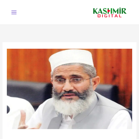
Ski
t
conten