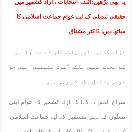
یہ بھی پڑھیں:
آئندہ انتخابات ، آزاد کشمیر میں
حقیقی تبدیلی کے لیے عوام جماعت اسلامی کا
ساتھ دیں، ڈاکٹر مشتاق
آزاد کشمیر اور پاکستان کے حکمرانوں
کے معدے نہیں بلکہ “کرش مشینیں” ہیں جو
قومی وسائل ہڑپ کر رہی ہیں۔
سراج الحق نے کہا کہ آزاد کشمیر کے عوام اپنی
نسلوں کے بہتر مستقبل کے لیے جماعت اسلامی
کو ووٹ دیں تاکہ اللہ کا دیا ہوا نظام نافذ اور