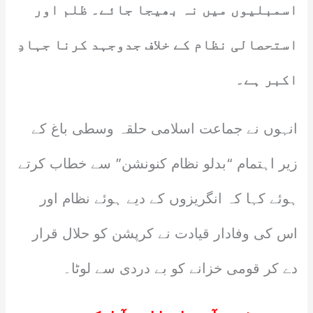
اسمبلیوں میں نہ بھیجا جائے۔ ظلم اور
استحصالی نظام کے خلاف جدوجہد کرنا جہادِ
اکبر ہے۔
انہوں نے جماعت اسلامی حلقہ وسطی باغ کے
زیر اہتمام “بدلو نظام کنونشن” سے خطاب کرتے
ہوئے کہا کہ انگریزوں کے دیے ہوئے نظام اور
اس کی وفادار قیادت نے کرپشن کو حلال قرار
دے کر قومی خزانے کو بے دردی سے لوٹا۔