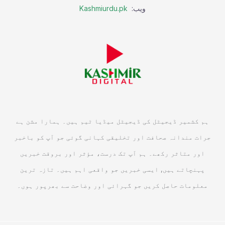
ویب:
Kashmiurdu.pk
ہم کشمیر ڈیجیٹل کی ڈیجیٹل میڈیا ٹیم ہیں۔ ہمارا مشن ہے
جرات مندانہ صحافت اور تخلیقی کہانی گوئی جو آپ کو باخبر
اور متاثر رکھے۔ ہم آپ تک درست، مؤثر اور بروقت خبریں
پہنچاتے ہیں, ایسی خبریں جو واقعی اہم ہیں۔ تازہ ترین
معلومات حاصل کریں جو گہرائی اور وضاحت سے بھرپور ہوں۔