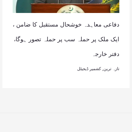
دفاعی معاہدہ خوشحال مستقبل کا ضامن ،
ایک ملک پر حملہ سب پر حملہ تصور ہوگا،
دفتر خارجہ
تازہ ترین
,
کشمیر ڈیجیٹل