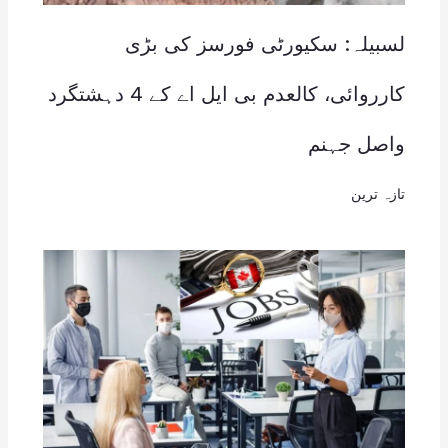
لسبیلہ: سکیورٹی فورسز کی بڑی
کارروائی، کالعدم بی ایل اے کے 4 دہشتگرد
واصل جہنم
تازہ ترین