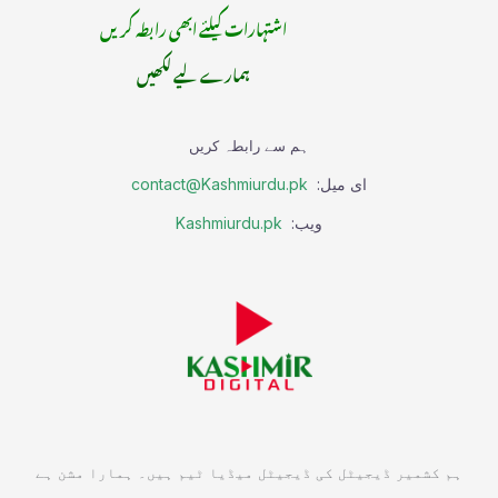
اشتہارات کیلئے ابھی رابطہ کریں
ہمارے لیے لکھیں
ہم سے رابطہ کریں
ای میل:
contact@Kashmiurdu.pk
ویب:
Kashmiurdu.pk
ہم کشمیر ڈیجیٹل کی ڈیجیٹل میڈیا ٹیم ہیں۔ ہمارا مشن ہے