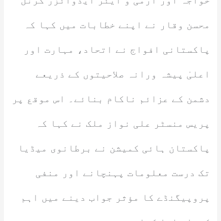
خواجہ اور آرمی و ایئر ایڈوائزر کرنل
محسن وقار نے اپنے خطابات میں کہا کہ
پاکستانی افواج نے اتحاد، مہارت اور
اعلیٰ پیشہ ورانہ صلاحیتوں کے ذریعے
دشمن کے عزائم ناکام بنائے۔ اس موقع پر
پریس منسٹر علی نواز ملک نے کہا کہ
پاکستان ہائی کمیشن نے برطانوی میڈیا
تک درست معلومات پہنچانے اور منفی
پروپیگنڈے کا مؤثر جواب دینے میں اہم