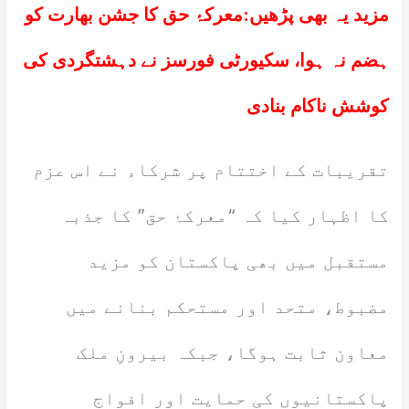
مزید یہ بھی پڑھیں:
معرکۂ حق کا جشن بھارت کو
ہضم نہ ہوا، سکیورٹی فورسز نے دہشتگردی کی
کوشش ناکام بنادی
تقریبات کے اختتام پر شرکاء نے اس عزم
کا اظہار کیا کہ “معرکۂ حق” کا جذبہ
مستقبل میں بھی پاکستان کو مزید
مضبوط، متحد اور مستحکم بنانے میں
معاون ثابت ہوگا، جبکہ بیرونِ ملک
پاکستانیوں کی حمایت اور افواجِ