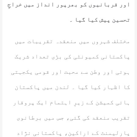
اور قربانیوں کو بھرپور انداز میں خراجِ
تحسین پیش کیا گیا ۔
مختلف شہروں میں منعقدہ تقریبات میں
پاکستانی کمیونٹی کی بڑی تعداد شریک
ہوئی اور وطن سے محبت اور قومی یکجہتی
کا اظہار کیا گیا ۔ لندن میں پاکستان
ہائی کمیشن کے زیرِ اہتمام ایک پروقار
تقریب منعقد کی گئی، جس میں برطانوی
پارلیمنٹ کے اراکین، پاکستانی نژاد