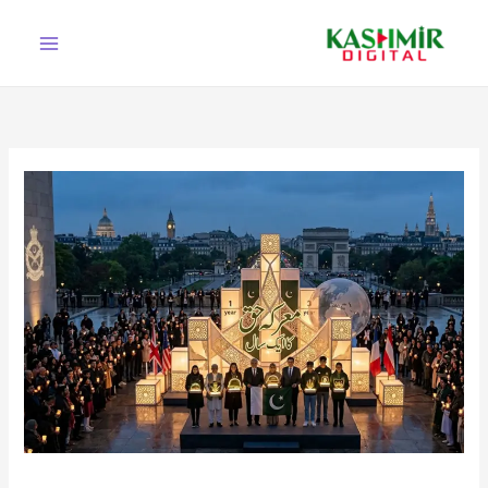
Ski
t
conten