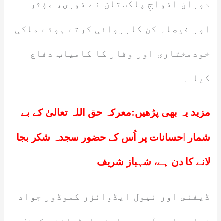
دوران افواجِ پاکستان نے فوری، مؤثر
اور فیصلہ کن کارروائی کرتے ہوئے ملکی
خودمختاری اور وقار کا کامیاب دفاع
کیا ۔
مزید یہ بھی پڑھیں:
معرکہ حق اللہ تعالیٰ کے بے
شمار احسانات پر اُس کے حضور سجدہ شکر بجا
لانے کا دن ہے، شہباز شریف
ڈیفنس اور نیول ایڈوائزر کموڈور جواد