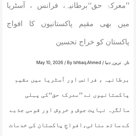
’’معرکۂ حق‘‘برطانیہ، فرانس ، آسٹریا
میں بھی مقیم پاکستانیوں کا افواج
پاکستان کو خراج تحسین
تازہ ترین
,
دنیا
/
Ishtiaq.Ahmed
/ By
May 10, 2026
برطانیہ ، فرانس اور آسٹریا میں مقیم
پاکستانیوں نے ’’معرکۂ حق‘‘کی پہلی
سالگرہ نہایت جوش و خروش اور قومی جذبے
کے ساتھ منائی،افواجِ پاکستان کی خدمات