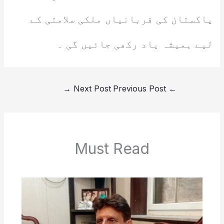
پاکستان کی قربانیاں ملکی سلامتی کے
لیے ہمیشہ یاد رکھی جائیں گی ۔
→
Next Post
Previous Post
←
Must Read