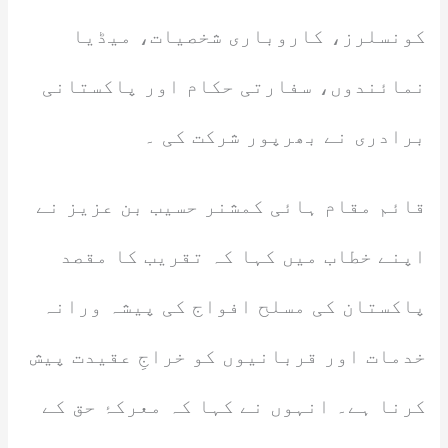
کونسلرز، کاروباری شخصیات، میڈیا
نمائندوں، سفارتی حکام اور پاکستانی
برادری نے بھرپور شرکت کی ۔
قائم مقام ہائی کمشنر حسیب بن عزیز نے
اپنے خطاب میں کہا کہ تقریب کا مقصد
پاکستان کی مسلح افواج کی پیشہ ورانہ
خدمات اور قربانیوں کو خراجِ عقیدت پیش
کرنا ہے۔ انہوں نے کہا کہ معرکۂ حق کے