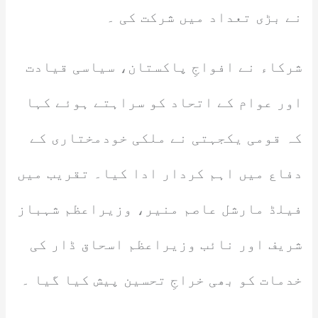
نے بڑی تعداد میں شرکت کی ۔
شرکاء نے افواجِ پاکستان، سیاسی قیادت
اور عوام کے اتحاد کو سراہتے ہوئے کہا
کہ قومی یکجہتی نے ملکی خودمختاری کے
دفاع میں اہم کردار ادا کیا۔ تقریب میں
فیلڈ مارشل عاصم منیر، وزیراعظم شہباز
شریف اور نائب وزیراعظم اسحاق ڈار کی
خدمات کو بھی خراجِ تحسین پیش کیا گیا ۔