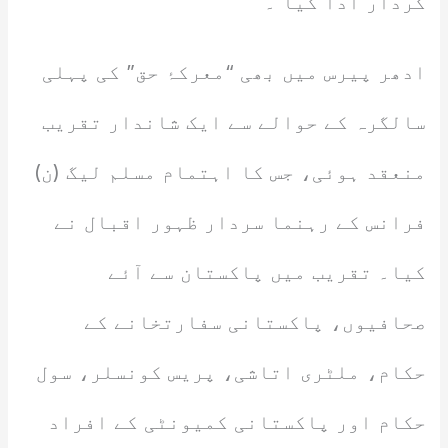
کردار ادا کیا ۔
ادھر پیرس میں بھی “معرکۂ حق” کی پہلی
سالگرہ کے حوالے سے ایک شاندار تقریب
منعقد ہوئی، جس کا اہتمام مسلم لیگ (ن)
فرانس کے رہنما سردار ظہور اقبال نے
کیا۔ تقریب میں پاکستان سے آئے
صحافیوں، پاکستانی سفارتخانے کے
حکام، ملٹری اتاشی، پریس کونسلر، سول
حکام اور پاکستانی کمیونٹی کے افراد