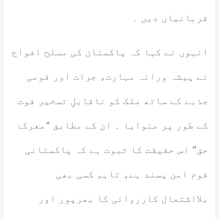
قربانیاں دیں ۔
انہوں نے کہا کہ پاکستان کی مسلح افواج
نے پیشہ ورانہ مہارت، جرات اور قومی
جذبے کے ساتھ ملک کو ناقابلِ تسخیر قوت
کے طور پر منوایا ۔ ان کے مطابق “معرکۂ
حق” اس حقیقت کا ثبوت ہے کہ پاکستانی
قوم امن پسند ہے، تاہم کسی بھی
بلااشتعال کارروائی کا بھرپور اور