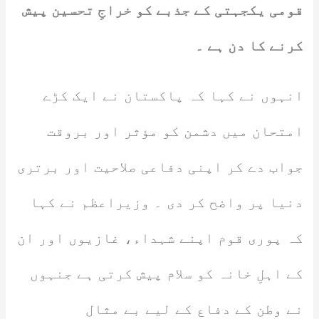
قومی یکجہتی کے جذبے کو خراجِ تحسین پیش
کرنے کا دن ہے ۔
انہوں نے کہا کہ پاکستان نے ایک کڑے
امتحان میں دشمن کو مؤثر اور بروقت
جواب دے کر اپنی دفاعی صلاحیت اور برتری
دنیا پر واضح کر دی ۔ وزیراعظم نے کہا
کہ پوری قوم اپنے شہداء، غازیوں اور ان
کے اہلِ خانہ کو سلام پیش کرتی ہے جنہوں
نے وطن کے دفاع کے لیے بے مثال