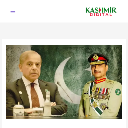
Ski
t
conten