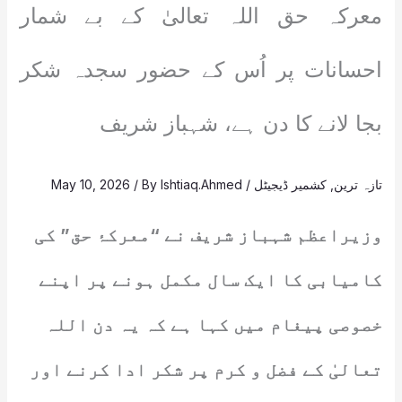
معرکہ حق اللہ تعالیٰ کے بے شمار
احسانات پر اُس کے حضور سجدہ شکر
بجا لانے کا دن ہے، شہباز شریف
تازہ ترین
,
کشمیر ڈیجیٹل
/
Ishtiaq.Ahmed
/ By
May 10, 2026
وزیراعظم شہباز شریف نے “معرکۂ حق” کی
کامیابی کا ایک سال مکمل ہونے پر اپنے
خصوصی پیغام میں کہا ہے کہ یہ دن اللہ
تعالیٰ کے فضل و کرم پر شکر ادا کرنے اور