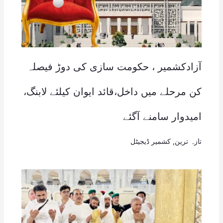
آزادکشمیر ، حکومت سازی کی دوڑ فیصلہ
کن مرحلے میں داخل،قائد ایوان کیلئے لابنگ،
امیدوار سامنے آگئے
تازہ ترین
,
کشمیر ڈیجیٹل