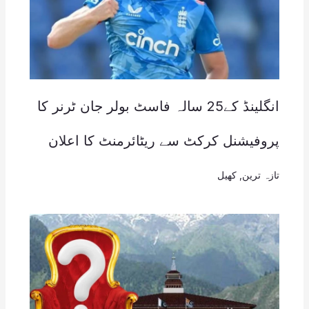
انگلینڈ کے25 سالہ فاسٹ بولر جان ٹرنر کا
پروفیشنل کرکٹ سے ریٹائرمنٹ کا اعلان
تازہ ترین
,
کھیل