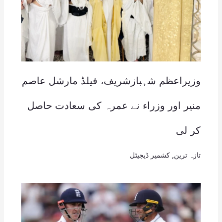
وزیراعظم شہبازشریف، فیلڈ مارشل عاصم
منیر اور وزراء نے عمرہ کی سعادت حاصل
کر لی
تازہ ترین
,
کشمیر ڈیجیٹل