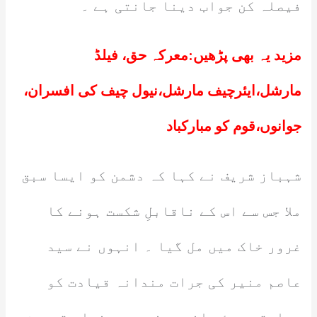
فیصلہ کن جواب دینا جانتی ہے ۔
مزید یہ بھی پڑھیں:
معرکہ حق، فیلڈ
مارشل،ایئرچیف مارشل،نیول چیف کی افسران،
جوانوں،قوم کو مبارکباد
شہباز شریف نے کہا کہ دشمن کو ایسا سبق
ملا جس سے اس کے ناقابلِ شکست ہونے کا
غرور خاک میں مل گیا ۔ انہوں نے سید
عاصم منیر کی جرات مندانہ قیادت کو