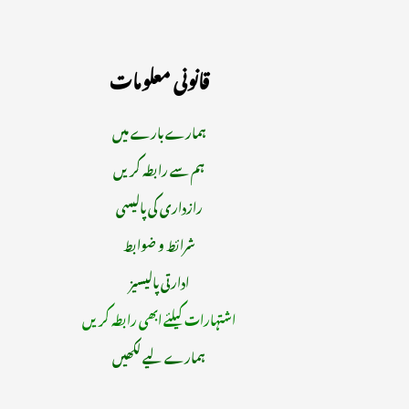
قانونی معلومات
ہمارے بارے میں
ہم سے رابطہ کریں
رازداری کی پالیسی
شرائط و ضوابط
ادارتی پالیسیز
اشتہارات کیلئے ابھی رابطہ کریں
ہمارے لیے لکھیں