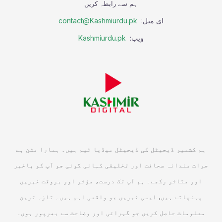
ہم سے رابطہ کریں
ای میل:
contact@Kashmiurdu.pk
ویب:
Kashmiurdu.pk
ہم کشمیر ڈیجیٹل کی ڈیجیٹل میڈیا ٹیم ہیں۔ ہمارا مشن ہے
جرات مندانہ صحافت اور تخلیقی کہانی گوئی جو آپ کو باخبر
اور متاثر رکھے۔ ہم آپ تک درست، مؤثر اور بروقت خبریں
پہنچاتے ہیں, ایسی خبریں جو واقعی اہم ہیں۔ تازہ ترین
معلومات حاصل کریں جو گہرائی اور وضاحت سے بھرپور ہوں۔