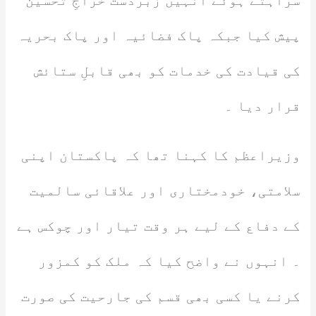
سراہتے ہوئے انہیں زبردست خراجِ تحسین
پیش کیا جبکہ پاک فضائیہ اور پاک بحریہ
کی قیادت کی خدمات کو بھی قابلِ ستائش
قرار دیا ۔
وزیراعظم کا کہنا تھا کہ پاکستان اپنی
سلامتی، خودمختاری اور علاقائی سالمیت
کے دفاع کے لیے ہر وقت تیار اور چوکس ہے
۔ انہوں نے واضح کیا کہ ملک کو کمزور
کرنے یا کسی بھی قسم کی جارحیت کی صورت