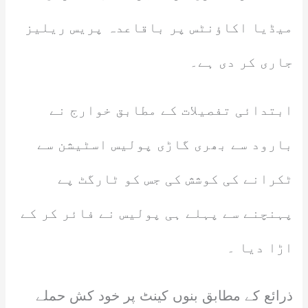
میڈیا اکاؤنٹس پر باقاعدہ پریس ریلیز
جاری کر دی ہے۔
ابتدائی تفصیلات کے مطابق خوارج نے
بارود سے بھری گاڑی پولیس اسٹیشن سے
ٹکرانے کی کوشش کی جس کو ٹارگٹ پے
پہنچنے سے پہلے ہی پولیس نے فائر کر کے
اڑا دیا ۔
ذرائع کے مطابق بنوں کینٹ پر خود کش حملے