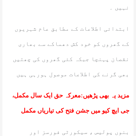
نہیں ۔
ابتدائی اطلاعات کے مطابق عام شہریوں
کے گھروں کو خود کش دھماکے سے بھاری
نقصان پہنچا جبکہ کئی گھروں کی چھتیں
بھی گرنے کی اطلاعات موصول ہورہی ہیں
مزید یہ بھی پڑھیں:
معرکہ حق ایک سال مکمل،
جی ایچ کیو میں جشن فتح کی تیاریاں مکمل
بنوں پولیس ، سیکورٹی فورسز اور