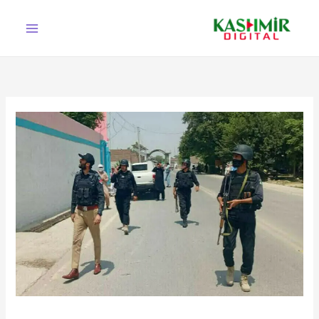
Ski
t
conten