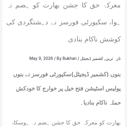
معرکۂ حق کا جشن بھارت کو ہضم نہ
ہوا، سکیورٹی فورسز نے دہشتگردی کی
کوشش ناکام بنادی
تازہ ترین
,
کشمیر ڈیجیٹل
/
Bukhari
/ By
May 9, 2026
بنوں (کشمیر ڈیجیٹل)سکیورٹی فورسز نے بنوں
پولیس اسٹیشن فتح خیل پر خوارج کا خودکش
حملہ ناکام بنادیا۔
بھارت کو معرکہ حق کا جشن ہضم نہ ہوسکا،