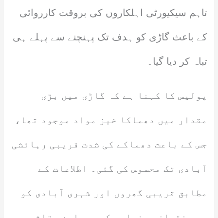
تاہم سیکیورٹی اہلکاروں کی بروقت کارروائی
کے باعث گاڑی کو ہدف تک پہنچنے سے پہلے ہی
تباہ کر دیا گیا۔
پولیس کا کہنا ہے کہ گاڑی میں بڑی
مقدار میں دھماکا خیز مواد موجود تھا،
جس کے باعث دھماکے کی شدت قریبی رہائشی
آبادی تک محسوس کی گئی۔ اطلاعات کے
مطابق قریبی گھروں اور شہری آبادی کو
بھی نقصان پہنچا جبکہ سویلین متاثر