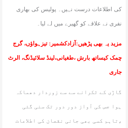
کی اطلاعات درست نہیں۔ پولیس کی بھاری
نفری نے علاقے کو گھیرے میں لے لیا۔
مزید یہ بھی پڑھیں:
آزادکشمیر: تیزہواؤں، گرج
چمک کیساتھ بارش ،طغیانی،لینڈ سلائیڈنگ، الرٹ
جاری
گاڑی کے ٹکرانے سے سے زوردار دھماکہ
ہوا جس کی آواز دور دور تک سنی گئی
،تاہم کسی بھی جانی نقصان کی اطلاعات