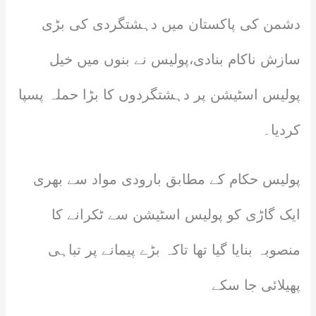
دشمن کی پاکستان میں دہشتگردی کی بڑی
سازش ناکام بنادی،پولیس نے بنوں میں خیل
پولیس اسٹیشن پر دہشتگردوں کا بڑا حملہ پسپا
کردیا۔
پولیس حکام کے مطابق بارودی مواد سے بھری
ایک گاڑی کو پولیس اسٹیشن سے ٹکرانے کا
منصوبہ بنایا گیا تھا تاکہ بڑے پیمانے پر تباہی
پھیلائی جا سکے