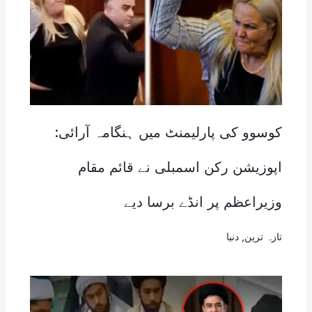
کوسوو کی پارلیمنٹ میں ہنگامہ آرائی:
اپوزیشن رکن اسمبلی نے قائم مقام
وزیراعظم پر انڈے برسا دیے
تازہ ترین
,
دنیا