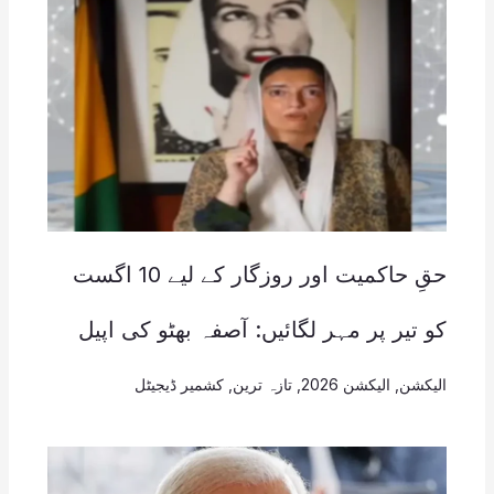
حقِ حاکمیت اور روزگار کے لیے 10 اگست
کو تیر پر مہر لگائیں: آصفہ بھٹو کی اپیل
الیکشن
,
الیکشن 2026
,
تازہ ترین
,
کشمیر ڈیجیٹل