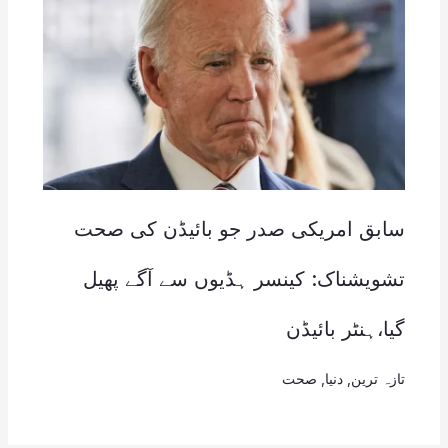
سابق امریکی صدر جو بائیڈن کی صحت
تشویشناک: کینسر ہڈیوں سے آگے پھیل
گیا،ہنٹر بائیڈن
تازہ ترین
,
دنیا
,
صحت