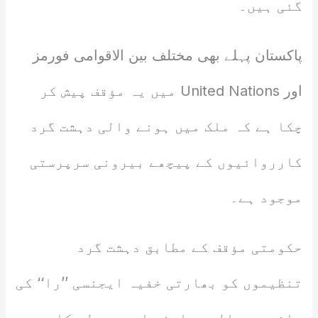
گئی ہیں۔
پاکستان پہلے بھی مختلف بین الاقوامی فورمز
اور United Nations میں یہ مؤقف پیش کر
چکا ہے کہ ملک میں ہونے والی دہشت گرد
کارروائیوں کے پیچھے بیرونی سرپرستی
موجود ہے۔
حکومتی مؤقف کے مطابق دہشت گرد
تنظیموں کو بھارتی خفیہ ایجنسی ’’را‘‘ کی