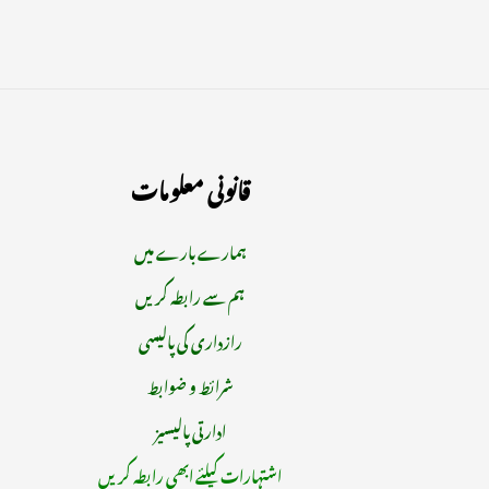
قانونی معلومات
ہمارے بارے میں
ہم سے رابطہ کریں
رازداری کی پالیسی
شرائط و ضوابط
ادارتی پالیسیز
اشتہارات کیلئے ابھی رابطہ کریں