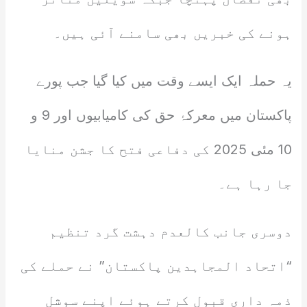
ہونے کی خبریں بھی سامنے آئی ہیں۔
یہ حملہ ایک ایسے وقت میں کیا گیا جب پورے
پاکستان میں معرکۂ حق کی کامیابیوں اور 9 و
10 مئی 2025 کی دفاعی فتح کا جشن منایا
جا رہا ہے۔
دوسری جانب کالعدم دہشت گرد تنظیم
“اتحاد المجاہدین پاکستان” نے حملے کی
ذمہ داری قبول کرتے ہوئے اپنے سوشل