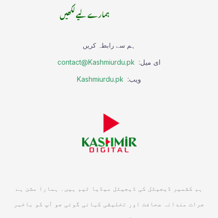
ہمارے لیے لکھیں
ہم سے رابطہ کریں
ای میل:
contact@Kashmiurdu.pk
ویب:
Kashmiurdu.pk
ہم کشمیر ڈیجیٹل کی ڈیجیٹل میڈیا ٹیم ہیں۔ ہمارا مشن ہے
جرات مندانہ صحافت اور تخلیقی کہانی گوئی جو آپ کو باخبر