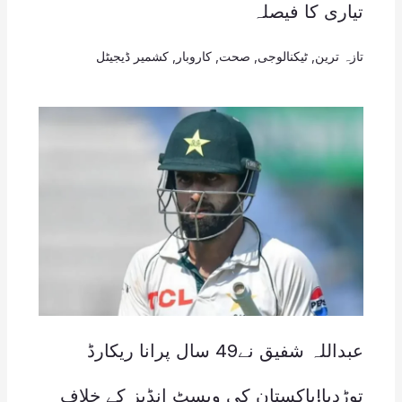
تیاری کا فیصلہ
تازہ ترین
,
ٹیکنالوجی
,
صحت
,
کاروبار
,
کشمیر ڈیجیٹل
عبداللہ شفیق نے49 سال پرانا ریکارڈ
توڑدیا!پاکستان کی ویسٹ انڈیز کے خلاف