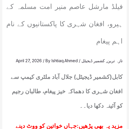
فیلڈ مارشل عاصم منیر امت مسلمہ کے
ہیرو، افغان شہری کا پاکستانیوں کے نام
اہم پیغام
تازہ ترین
,
کشمیر ڈیجیٹل
/
Ishtiaq.Ahmed
/ By
April 27, 2026
کابل(کشمیر ڈیجیٹل) جلال آباد ملٹری کیمپ سے
افغان شہری کا دھماکہ خیز پیغام، طالبان رجیم
کو آئینہ دکھا دیا۔۔
مزید یہ بھی پڑھیں:
جہاں خواتین کو ووٹ دینے