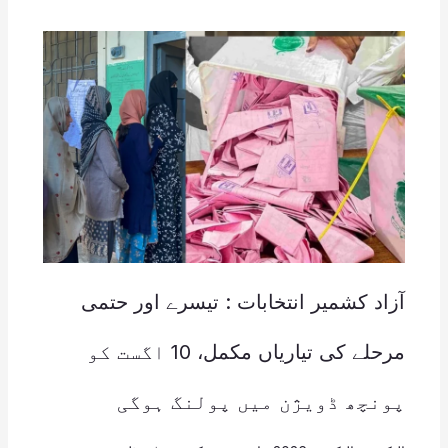
آزاد کشمیر انتخابات : تیسرے اور حتمی
مرحلے کی تیاریاں مکمل، 10 اگست کو
پونچھ ڈویژن میں پولنگ ہوگی