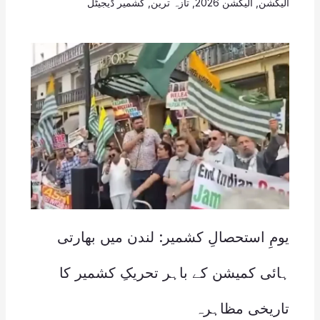
الیکشن
,
الیکشن 2026
,
تازہ ترین
,
کشمیر ڈیجیٹل
یومِ استحصالِ کشمیر: لندن میں بھارتی
ہائی کمیشن کے باہر تحریکِ کشمیر کا
تاریخی مظاہرہ