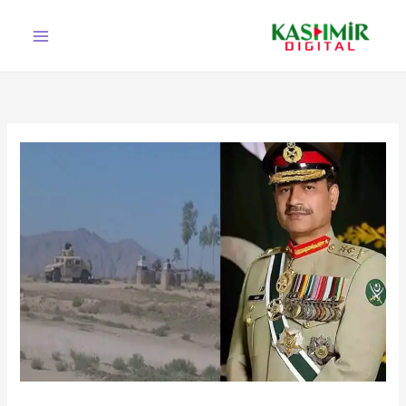
Ski
t
conten