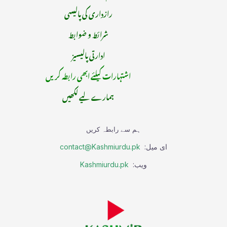
رازداری کی پالیسی
شرائط و ضوابط
ادارتی پالیسیز
اشتہارات کیلئے ابھی رابطہ کریں
ہمارے لیے لکھیں
ہم سے رابطہ کریں
ای میل:
contact@Kashmiurdu.pk
ویب:
Kashmiurdu.pk