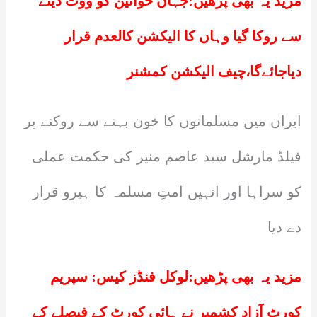
مزید یہ بھی پڑھیں:
جہاں خواتین کو ووٹ دینے
سے روکا گیا وہاں کا الیکشن کالعدم قرار
دیاجائےگا،چیف الیکشن کمشنر
ایران میں مسلمانوں کا خون بہنے سے روکنے پر
فیلڈ مارشل سید عاصم منیر کی حکمت عملی
کو سراہا اور انہیں امتِ مسلمہ کا ہیرو قرار
دے دیا
مزید یہ بھی پڑھیں:
لوکل فنڈز کیس: سپریم
کورٹ آزاد کشمیر نے ہائی کورٹ کے فیصلے کے