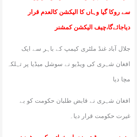
سے روکا گیا وہاں کا الیکشن کالعدم قرار
دیاجائےگا،چیف الیکشن کمشنر
جلال آباد غنڈ ملٹری کیمپ کے باہر سے ایک
افغان شہری کی ویڈیو نے سوشل میڈیا پر تہلکہ
مچا دیا
افغان شہری نے قابض طلبان حکومت کو بے
غیرت حکومت قرار دیا۔