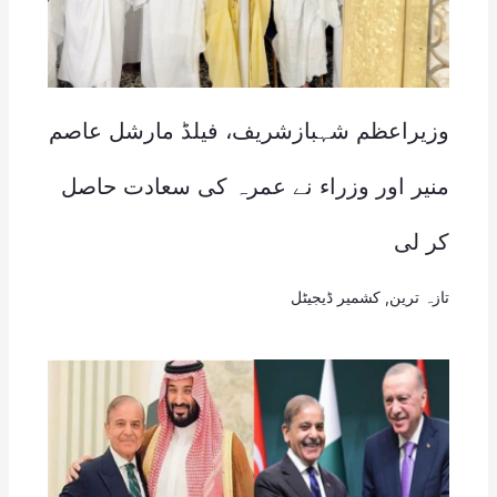
وزیراعظم شہبازشریف، فیلڈ مارشل عاصم
منیر اور وزراء نے عمرہ کی سعادت حاصل
کر لی
تازہ ترین
,
کشمیر ڈیجیٹل