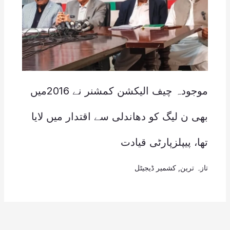
موجودہ چیف الیکشن کمشنر نے 2016میں
بھی ن لیگ کو دھاندلی سے اقتدار میں لایا
تھا، پیپلزپارٹی قیادت
تازہ ترین
,
کشمیر ڈیجیٹل