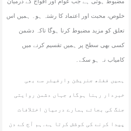
مضبوط ہوتی ہے جب عوام اور افواج کے درمیان
خلوص، محبت اور اعتماد کا رشتہ ہو۔ ہمیں اس
تعلق کو مزید مضبوط کرنا ہوگا تاکہ دشمن
کسی بھی سطح پر ہمیں تقسیم کرنے میں
کامیاب نہ ہو سکے۔
ہمیں ففتھ جنریشن وارفیئر سے بھی
خبردار رہنا ہوگا، جہاں دشمن روایتی
جنگ کی بجائے ہمارے درمیان اختلافات
پیدا کرنے کی کوشش کرتا ہے۔ہم آج کے دن