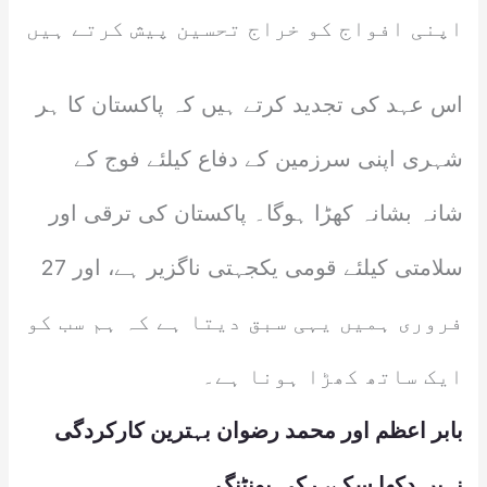
اپنی افواج کو خراج تحسین پیش کرتے ہیں
اس عہد کی تجدید کرتے ہیں کہ پاکستان کا ہر
شہری اپنی سرزمین کے دفاع کیلئے فوج کے
شانہ بشانہ کھڑا ہوگا۔ پاکستان کی ترقی اور
سلامتی کیلئے قومی یکجہتی ناگزیر ہے، اور 27
فروری ہمیں یہی سبق دیتا ہے کہ ہم سب کو
ایک ساتھ کھڑا ہونا ہے۔
بابر اعظم اور محمد رضوان بہترین کارکردگی
نہیں دکھا سکے، رکی پونٹنگ