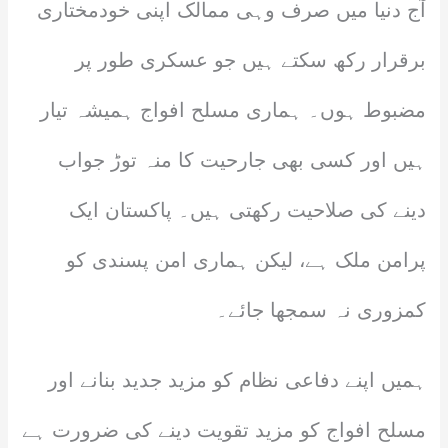
آج دنیا میں صرف وہی ممالک اپنی خودمختاری
برقرار رکھ سکتے ہیں جو عسکری طور پر
مضبوط ہوں۔ ہماری مسلح افواج ہمیشہ تیار
ہیں اور کسی بھی جارحیت کا منہ توڑ جواب
دینے کی صلاحیت رکھتی ہیں۔ پاکستان ایک
پرامن ملک ہے، لیکن ہماری امن پسندی کو
کمزوری نہ سمجھا جائے۔
ہمیں اپنے دفاعی نظام کو مزید جدید بنانے اور
مسلح افواج کو مزید تقویت دینے کی ضرورت ہے