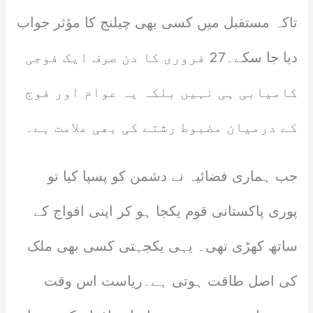
تاکہ مستقبل میں کسی بھی چیلنج کا مؤثر جواب
دیا جا سکے۔27 فروری کا دن صرف ایک فوجی
کامیابی ہی نہیں بلکہ یہ عوام اور فوج
کے درمیان مضبوط رشتے کی بھی علامت ہے۔
جب ہماری فضائیہ نے دشمن کو پسپا کیا تو
پوری پاکستانی قوم یکجا ہو کر اپنی افواج کے
ساتھ کھڑی تھی۔ یہی یکجہتی کسی بھی ملک
کی اصل طاقت ہوتی ہے۔ریاست اس وقت