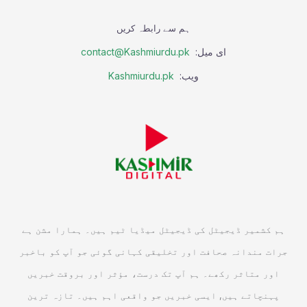
ہم سے رابطہ کریں
ای میل:
contact@Kashmiurdu.pk
ویب:
Kashmiurdu.pk
ہم کشمیر ڈیجیٹل کی ڈیجیٹل میڈیا ٹیم ہیں۔ ہمارا مشن ہے
جرات مندانہ صحافت اور تخلیقی کہانی گوئی جو آپ کو باخبر
اور متاثر رکھے۔ ہم آپ تک درست، مؤثر اور بروقت خبریں
پہنچاتے ہیں, ایسی خبریں جو واقعی اہم ہیں۔ تازہ ترین