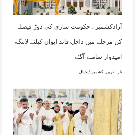
آزادکشمیر ، حکومت سازی کی دوڑ فیصلہ
کن مرحلے میں داخل،قائد ایوان کیلئے لابنگ،
امیدوار سامنے آگئے
تازہ ترین
,
کشمیر ڈیجیٹل