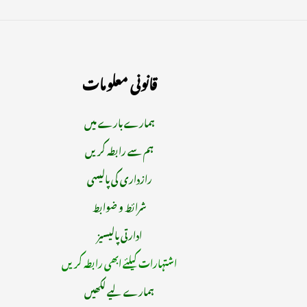
قانونی معلومات
ہمارے بارے میں
ہم سے رابطہ کریں
رازداری کی پالیسی
شرائط و ضوابط
ادارتی پالیسیز
اشتہارات کیلئے ابھی رابطہ کریں
ہمارے لیے لکھیں