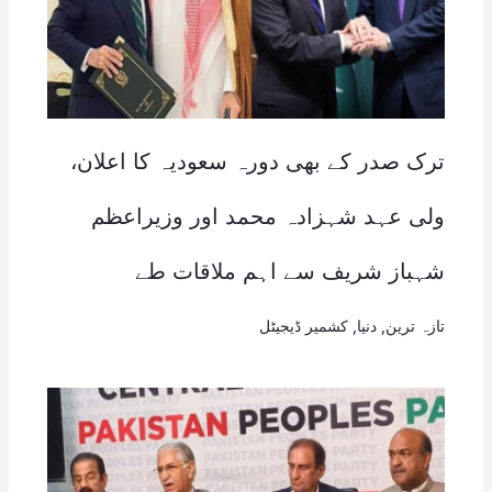
ترک صدر کے بھی دورہ سعودیہ کا اعلان،
ولی عہد شہزادہ محمد اور وزیراعظم
شہباز شریف سے اہم ملاقات طے
تازہ ترین
,
دنیا
,
کشمیر ڈیجیٹل