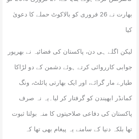
بھارت نے 26 فروری کو بالاکوٹ حملے کا دعویٰ
کیا
لیکن اگلے ہی دن، پاکستان کی فضائیہ نے بھرپور
جوابی کارروائی کرتے ہوئے دشمن کے دو لڑاکا
طیارے مار گرائے، اور ایک بھارتی پائلٹ، ونگ
کمانڈر ابھیندن کو گرفتار کر لیا۔یہ نہ صرف
پاکستان کی دفاعی صلاحیتوں کا منہ بولتا ثبوت
تھا بلکہ دنیا کے سامنے یہ پیغام بھی تھا کہ