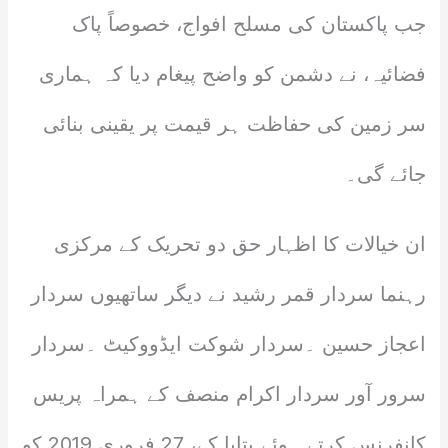
جب پاکستان کی مسلح افواج، خصوصاً پاک
فضائیہ، نے دشمن کو واضح پیغام دیا کہ ہماری
سر زمین کی حفاظت ہر قیمت پر یقینی بنائی
جائے گی۔
ان خیالات کا اظہار حق دو تحریک کے مرکزی
رہنما سردار قمر رشید نے دیگر ساتھیوں سردار
اعجاز حسین ۔سردار شوکت ایڈووکیٹ ۔سردار
سرور آور سردار اکرام منصف کے ہمراہ پریس
کانفرنس کرتے ہوئے بتایا کے، 27 فروری 2019 کو