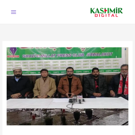
Ski
t
conten