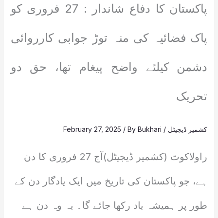
پاکستان کا دفاع شاندار : 27 فروری کو
پاک فضائیہ کی منہ توڑ جوابی کارروائی
دشمن کیلئے واضح پیغام تھا، حق دو
تحریک
کشمیر ڈیجیٹل
/
Bukhari
/ By
February 27, 2025
راولاکوٹ (کشمیر ڈیجیٹل)آج 27 فروری کا دن
ہے، جو پاکستان کی تاریخ میں ایک یادگار دن کے
طور پر ہمیشہ یاد رکھا جائے گا۔ یہ وہ دن ہے