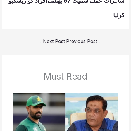
شاہرات عملے سمیت 57 پھنسےافراد کو ریسکیو
کرلیا
→
Next Post
Previous Post
←
Must Read