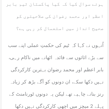
ہوئے سوال کیا کہ کیا پاکستان ٹیم بابر
اعظم اور محمد رضوان کی صلاحیتوں کو
صحیح انداز میں استعمال کر رہی ہے؟
اُنہوں نے کہا کہ ٹیم کی حکمتِ عملی اپنے سب
سے بڑے اثاثوں سے فائدہ اٹھانے میں ناکام رہی،
بابر اعظم اور محمد رضوان بہترین کارکردگی
نہیں دکھا سکے، ان دونوں کو آگے بڑھ کر زیادہ
رنز بنانے چاہیے تھے لیکن یہ دونوں ٹورنامنٹ کے
پہلے 2 میچز میں اچھی کارکردگی نہیں دکھا