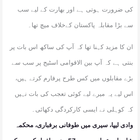
کی ضرورت ہوتی ہے اور بھارت کے لیے سب
سے بڑا مقابلہ پاکستان کےخلاف میچ تھا۔
ان کا مزید کہنا تھا کہ آپ کی ساکھ اس بات پر
بنتی ہے کہ آپ بین الاقوامی اسٹیج پر سب سے
بڑے مقابلوں میں کس طرح پرفارم کرتے ہیں،
اس لیے یہ میرے لیے کوئی تعجب کی بات نہیں
کہ کوہلی نے ایسی کارکردگی دکھائی۔
وادی لیپا، سیری میں طوفانی برفباری، محکمہ