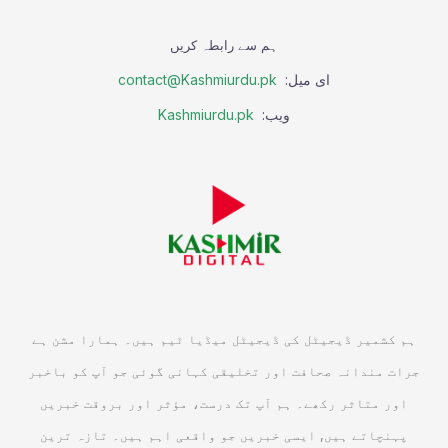
ہم سے رابطہ کریں
ای میل:
contact@Kashmiurdu.pk
ویب:
Kashmiurdu.pk
ہم کشمیر ڈیجیٹل کی ڈیجیٹل میڈیا ٹیم ہیں۔ ہمارا مشن ہے
جرات مندانہ صحافت اور تخلیقی کہانی گوئی جو آپ کو باخبر
اور متاثر رکھے۔ ہم آپ تک درست، مؤثر اور بروقت خبریں
پہنچاتے ہیں, ایسی خبریں جو واقعی اہم ہیں۔ تازہ ترین