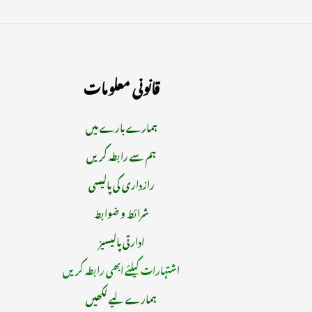
قانونی معلومات
ہمارے بارے میں
ہم سے رابطہ کریں
رازداری کی پالیسی
شرائط و ضوابط
ادارتی پالیسیز
اشتہارات کیلئے ابھی رابطہ کریں
ہمارے لیے لکھیں