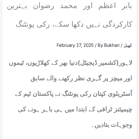
بابر اعظم اور محمد رضوان بہترین
کارکردگی نہیں دکھا سکے، رکی پونٹنگ
کھیل
/
Bukhari
/ By
February 27, 2025
لاہور(کشمیر ڈیجیٹل)دنیا بھر کے کھلاڑیوں، ٹیموں
اور میچز پر گہری نظر رکھنے والے سابق
آسٹریلوی کپتان رکی پونٹنگ نے پاکستان ٹیم کے
چیمپئنز ٹرافی کے ابتدا میں ہی باہر ہونے کی
وجوہات بتادیں۔