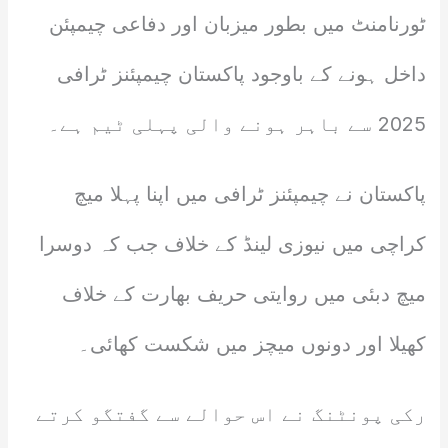
ٹورنامنٹ میں بطور میزبان اور دفاعی چیمپئن
داخل ہونے کے باوجود پاکستان چیمپئنز ٹرافی
2025 سے باہر ہونے والی پہلی ٹیم ہے۔
پاکستان نے چیمپئنز ٹرافی میں اپنا پہلا میچ
کراچی میں نیوزی لینڈ کے خلاف جب کہ دوسرا
میچ دبئی میں روایتی حریف بھارت کے خلاف
کھیلا اور دونوں میچز میں شکست کھائی۔
رکی پونٹنگ نے اس حوالے سے گفتگو کرتے