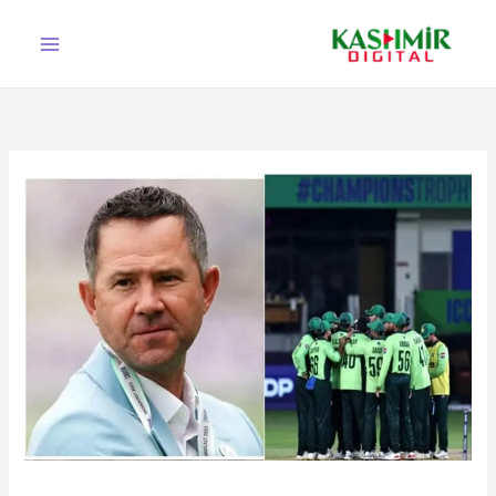
Ski
t
conten