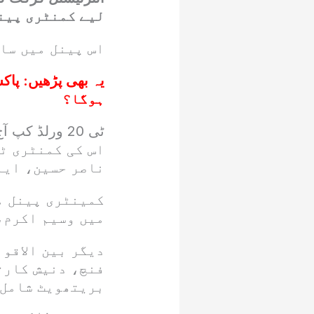
لیے کمنٹری پینل
اس پینل میں سا
یہ بھی پڑھیں:
ہوگا؟
اس کی کمنٹری ٹ
ناصر حسین، ایا
کمینٹری پینل می
میں وسیم اکرم،
دیگر بین الاقو
فنچ، دنیش کارت
بریتھویٹ شامل 