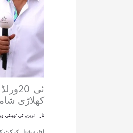
کھلاڑی شام
تازہ ترین
,
ٹی ٹوینٹی ورل