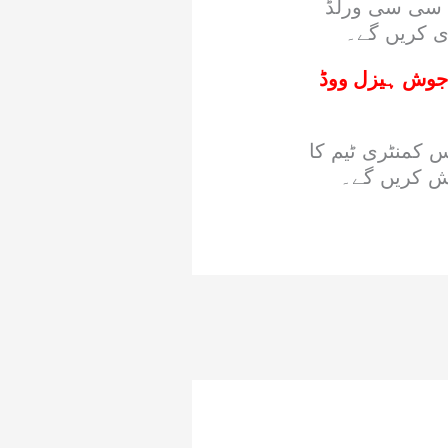
ئی سی سی ورلڈ
ری کریں گے۔
 جوش ہیزل ووڈ
وز بھی اس کمنٹری ٹیم کا
یش کریں گے۔