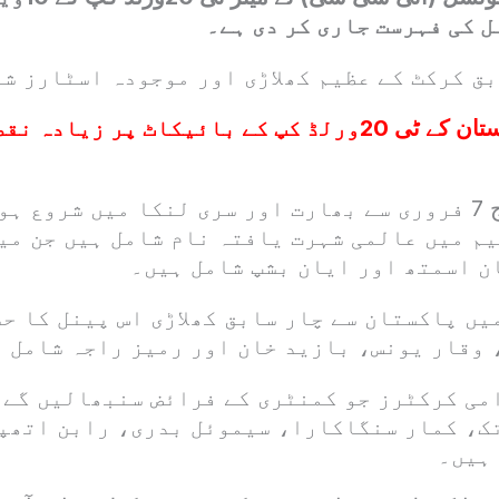
 کی فہرست جاری کر دی ہے۔
بق کرکٹ کے عظیم کھلاڑی اور موجودہ اسٹارز ش
پاکستان کے ٹی 20ورلڈ کپ کے بائیکاٹ پر زیادہ 
ٹی 20 ورلڈ کپ آج 7 فروری سے بھارت اور سری لنکا میں شرو
یم میں عالمی شہرت یافتہ نام شامل ہیں جن می
ن اسمتھ اور ایان بشپ شامل ہیں۔
ں پاکستان سے چار سابق کھلاڑی اس پینل کا حص
 وقار یونس، بازید خان اور رمیز راجہ شامل 
امی کرکٹرز جو کمنٹری کے فرائض سنبھالیں گے 
ک، کمار سنگاکارا، سیموئل بدری، رابن اتھپ
ہیں۔