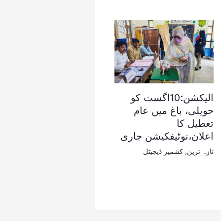
الیکشن:10اگست کو
حویلی، باغ میں عام
تعطیل کا
اعلان،نوٹیفکیشن جاری
تازہ ترین
,
کشمیر ڈیجیٹل