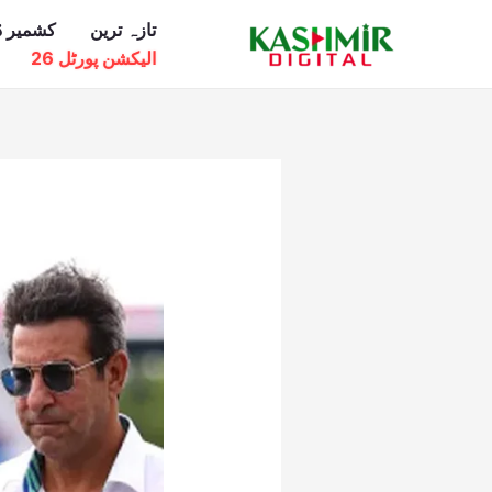
Ski
تازہ ترین
کشمیر ڈ
t
الیکشن پورٹل 26
conten