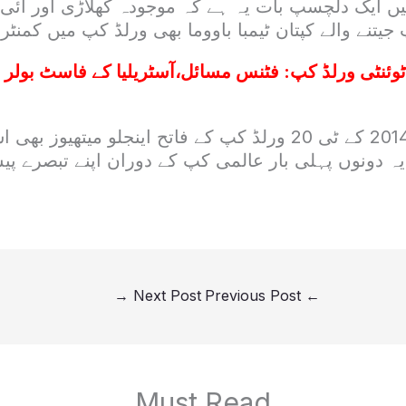
کپ میں ایک دلچسپ بات یہ ہے کہ موجودہ کھلاڑی اور آ
تنے والے کپتان ٹیمبا باووما بھی ورلڈ کپ میں کمنٹ
وئنٹی ورلڈ کپ: فٹنس مسائل،آسٹریلیا کے فاسٹ بولر
اس کے ساتھ ہی 2014 کے ٹی 20 ورلڈ کپ کے فاتح اینجلو میتھی
ہ دونوں پہلی بار عالمی کپ کے دوران اپنے تبصرے پ
→
Next Post
Previous Post
←
Must Read