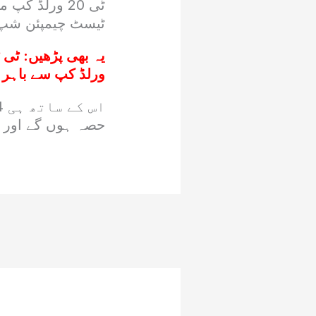
ٹی 20 ورلڈ 
ٹیسٹ چیمپئن شپ جی
یہ بھی پڑھیں:
ٹی ٹ
ورلڈ کپ سے باہر
حصہ ہوں گے اور ی