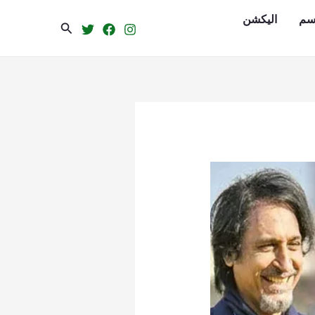
سم
الیکشن
Search