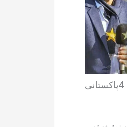
ٹی 20ورلڈ کپ کیلئے کمنٹری پینل کا اعلان، 4پاکستانی
کٹ کونسل (آئی سی سی) نے مینز ٹی 20ورلڈ کپ کے 10ویں ایڈیشن کے