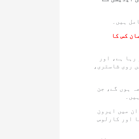
امل ہیں۔
نقصان کس کا
ع ہو رہا ہے، اور
ں روی شاستری،
ہ ہوں گے، جن
ہیں۔
ان میں ایرون
ا اور کارلوس