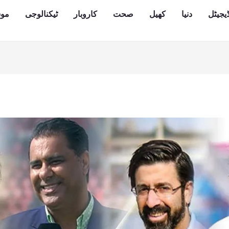
یجیٹل
دنیا
کھیل
صحت
کاروبار
ٹیکنالوجی
مو