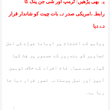
یہ بھی پڑھیں:
ٹرمپ اور شی جن پنگ کا
رابطہ،امریکی صدر نے بات چیت کو شاندار قرار
دے دیا
ویڈیو کے اختتام پر اوباما جوڑے کی اصل
تصاویر کو بندروں کے جسموں پر فِٹ کیا
گیا، جسے سیاہ فام افراد کے خلاف توہین
آمیز اور نسل پرستانہ تصور قرار دیا جا
رہا ہے۔