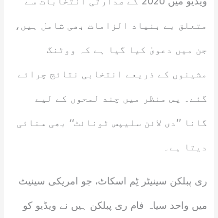
ویڈیو میں 2020 کے صدارتی انتخابات سے
متعلق بے بنیاد الزامات بھی شامل ہیں،
جن میں دعویٰ کیا گیا ہے کہ ووٹنگ
مشینوں کے ذریعے انتخابی نتائج چرائے
گئے۔ پس منظر میں چند لمحوں کے لیے
گانا ’’دی لائن سلیپس ٹونائٹ‘‘ بھی سنائی
دیتا ہے۔
ری پبلکن سینیٹر ٹِم اسکاٹ، جو امریکی سینیٹ
میں واحد سیاہ فام ری پبلکن ہیں نے ویڈیو کو