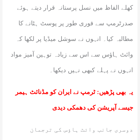
کھلے الفاظ میں نسل پرستانہ قرار دیتے ہوئے
صدرٹرمپ سے فوری طور پر پوسٹ ہٹانے کا
مطالبہ کیا۔ انہوں نے سوشل میڈیا پر لکھا کہ
وائٹ ہاؤس سے اس سے زیادہ توہین آمیز مواد
انہوں نے پہلے کبھی نہیں دیکھا۔
یہ بھی پڑھیں:
ٹرمپ نے ایران کو مڈنائٹ ہیمر
جیسے آپریشن کی دھمکی دیدی
دوسری جانب وائٹ ہاؤس کی ترجمان