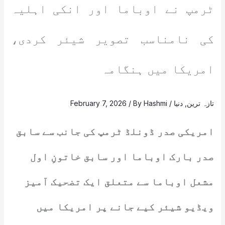
ٹرمپ نے اوباما اور انکی اہلیہ
کی نامناسب تصویر شیئر کردی،
امریکا میں ہنگامہ
تازہ ترین
,
دنیا
/
Hashmi
/ By
February 7, 2026
امریکی صدر ڈونلڈ ٹرمپ کی جانب سے سابق
صدر بارک اوباما اور سابق خاتونِ اول
مشعل اوباما سے متعلق ایک تضحیک آمیز
ویڈیو شیئر کیے جانے پر امریکا میں