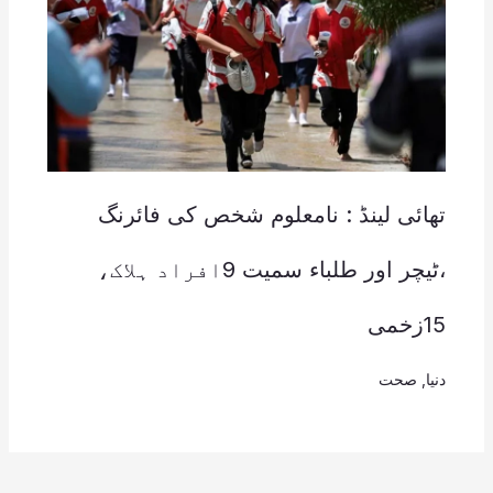
تھائی لینڈ : نامعلوم شخص کی فائرنگ
،ٹیچر اور طلباء سمیت 9افراد ہلاک،
15زخمی
دنیا
,
صحت