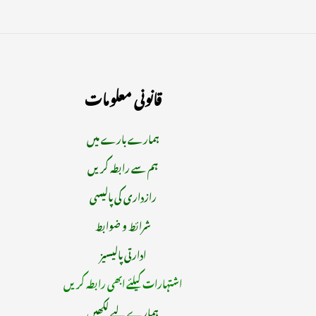
قانونی معلومات
ہمارے بارے میں
ہم سے رابطہ کریں
رازداری کی پالیسی
شرائط و ضوابط
ادارتی پالیسیز
اشتہارات کیلئے ابھی رابطہ کریں
ہمارے لیے لکھیں