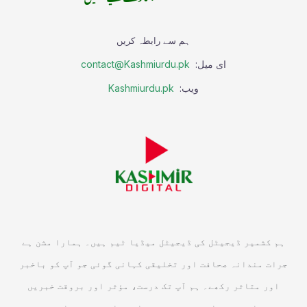
ہم سے رابطہ کریں
ای میل:
contact@Kashmiurdu.pk
ویب:
Kashmiurdu.pk
ہم کشمیر ڈیجیٹل کی ڈیجیٹل میڈیا ٹیم ہیں۔ ہمارا مشن ہے
جرات مندانہ صحافت اور تخلیقی کہانی گوئی جو آپ کو باخبر
اور متاثر رکھے۔ ہم آپ تک درست، مؤثر اور بروقت خبریں