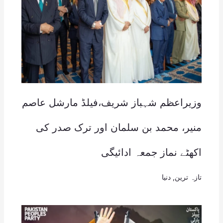
وزیراعظم شہباز شریف،فیلڈ مارشل عاصم
منیر، محمد بن سلمان اور ترک صدر کی
اکھٹے نماز جمعہ ادائیگی
تازہ ترین
,
دنیا