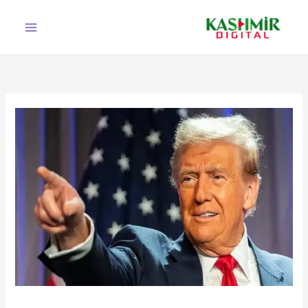
Ski
t
conten