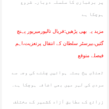
پر برفباری کا سلسلہ دوبارہ شروع
ہوچکا ہے
مزید یہ بھی پڑھیں:
فریال تالپورمیرپور پہنچ
گئیں،بیرسٹر سلطان کے انتقال پرتعزیت،اہم
فیصلے متوقع
ٹھنڈی یخ بستہ ہوائیں چلنے کی وجہ سے
سردی کی لہر میں بھی اضافہ ہوچکا ہے۔
زرائع کے مطابق آزاد کشمیر کے مختلف