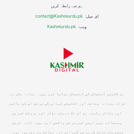
ہم سے رابطہ کریں
ای میل:
contact@Kashmiurdu.pk
ویب:
Kashmiurdu.pk
ہم کشمیر ڈیجیٹل کی ڈیجیٹل میڈیا ٹیم ہیں۔ ہمارا مشن ہے
جرات مندانہ صحافت اور تخلیقی کہانی گوئی جو آپ کو باخبر
اور متاثر رکھے۔ ہم آپ تک درست، مؤثر اور بروقت خبریں
پہنچاتے ہیں, ایسی خبریں جو واقعی اہم ہیں۔ تازہ ترین
معلومات حاصل کریں جو گہرائی اور وضاحت سے بھرپور ہوں۔