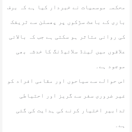
محکمہ موسمیات نے خبردار کیا ہے کہ برف
باری کے باعث سڑکوں پر پھسلن سے ٹریفک
کی روانی متاثر ہو سکتی ہے جب کہ بالائی
علاقوں میں لینڈ سلائیڈنگ کا خدشہ بھی
موجود ہے۔
اس حوالے سے سیاحوں اور مقامی افراد کو
غیر ضروری سفر سے گریز اور احتیاطی
تدابیر اختیار کرنے کی ہدایت کی گئی
ہے۔