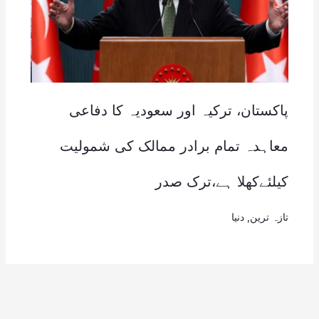
پاکستان، ترکیہ اور سعودیہ کا دفاعی
معاہدہ تمام برادر ممالک کی شمولیت
کیلئےکھلا ہے،ترک صدر
تازہ ترین
,
دنیا