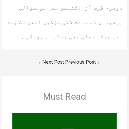
دوسری طرف آزادکشمیر میں ہونیوالی
برفباری کے باعث کئی سڑکیں ابھی تک بند
ہیں جبکہ بجلی بھی بحال نہ ہوسکی ہے۔
→
Next Post
Previous Post
←
Must Read