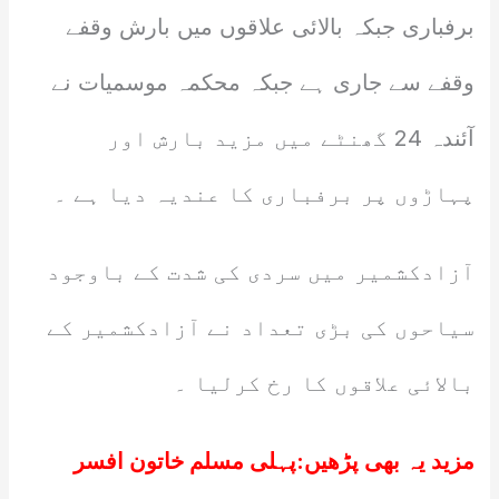
برفباری جبکہ بالائی علاقوں میں بارش وقفے
وقفے سے جاری ہے جبکہ محکمہ موسمیات نے
آئندہ 24 گھنٹے میں مزید بارش اور
پہاڑوں پر برفباری کا عندیہ دیا ہے ۔
آزادکشمیر میں سردی کی شدت کے باوجود
سیاحوں کی بڑی تعداد نے آزادکشمیر کے
بالائی علاقوں کا رخ کرلیا ۔
مزید یہ بھی پڑھیں:
پہلی مسلم خاتون افسر