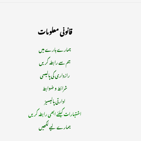
قانونی معلومات
ہمارے بارے میں
ہم سے رابطہ کریں
رازداری کی پالیسی
شرائط و ضوابط
ادارتی پالیسیز
اشتہارات کیلئے ابھی رابطہ کریں
ہمارے لیے لکھیں