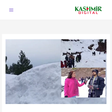
Ski
t
conten