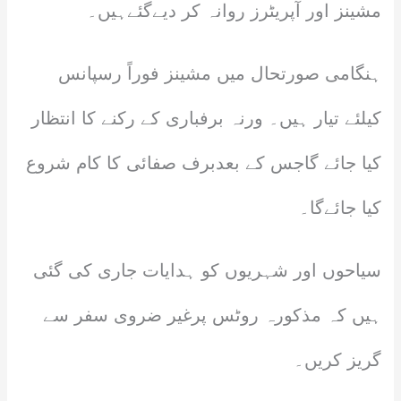
مشینز اور آپریٹرز روانہ کر دیےگئےہیں۔
ہنگامی صورتحال میں مشینز فوراً رسپانس
کیلئے تیار ہیں۔ ورنہ برفباری کے رکنے کا انتظار
کیا جائے گاجس کے بعدبرف صفائی کا کام شروع
کیا جائےگا۔
سیاحوں اور شہریوں کو ہدایات جاری کی گئی
ہیں کہ مذکورہ روٹس پرغیر ضروی سفر سے
گریز کریں۔