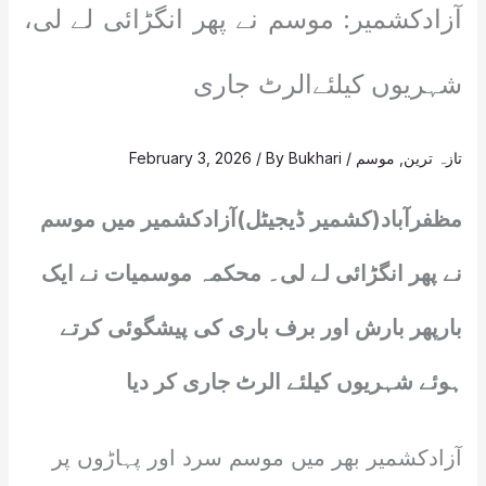
آزادکشمیر: موسم نے پھر انگڑائی لے لی،
شہریوں کیلئےالرٹ جاری
تازہ ترین
,
موسم
/
Bukhari
/ By
February 3, 2026
مظفرآباد(کشمیر ڈیجیٹل)آزادکشمیر میں موسم
نے پھر انگڑائی لے لی۔ محکمہ موسمیات نے ایک
بارپھر بارش اور برف باری کی پیشگوئی کرتے
ہوئے شہریوں کیلئے الرٹ جاری کر دیا
آزادکشمیر بھر میں موسم سرد اور پہاڑوں پر